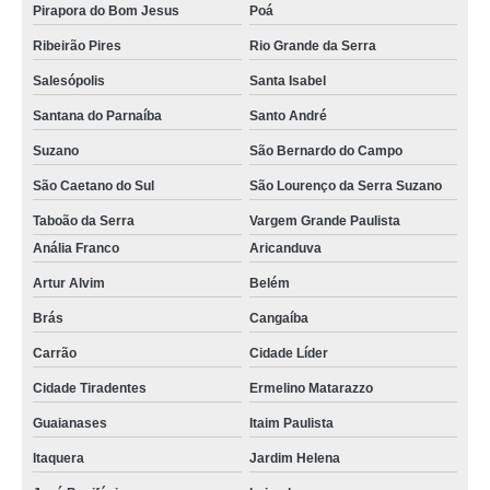
Pirapora do Bom Jesus
Poá
troca de tela iphone valores Lapa
Ribeirão Pires
Rio Grande da Serra
serviço de troca tela samsung Vila Sônia
Salesópolis
Santa Isabel
troca de tela xiaomi valores Cidade Tiradentes
Santana do Parnaíba
Santo André
troca tela samsung valores Chácara Flora
Suzano
São Bernardo do Campo
qual o preço de troca tela celular Moema Índios
São Caetano do Sul
São Lourenço da Serra Suzano
troca de tela iphone valores Rio Pequeno
Taboão da Serra
Vargem Grande Paulista
qual o preço de troca de tela xiaomi Jandira
Anália Franco
Aricanduva
troca tela samsung Brasilândia
Artur Alvim
Belém
troca de tela de celular valores Poá
Brás
Cangaíba
troca tela samsung valores Jardim Ângela
Carrão
Cidade Líder
Cidade Tiradentes
Ermelino Matarazzo
qual o preço de troca tela samsung Aricanduva
Guaianases
Itaim Paulista
troca telas samsung Ribeirão Pires
Itaquera
Jardim Helena
qual o preço de troca de tela samsung Ferraz de Vasconcelos