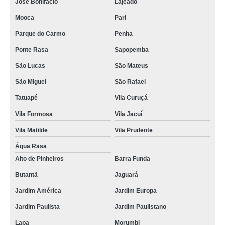
José Bonifácio
Lajeado
troca de telas iphone Zona Norte
Mooca
Pari
qual o preço de troca de tela Cajamar
Parque do Carmo
Penha
serviço de troca de tela celular Vila Andrade
Ponte Rasa
Sapopemba
troca de tela motorola valores São Caetano do Sul
São Lucas
São Mateus
troca de tela Ferraz de Vasconcelos
São Miguel
São Rafael
troca tela samsung Moema Pássaros
Tatuapé
Vila Curuçá
qual o preço de troca de tela de celular Perus
Vila Formosa
Vila Jacuí
serviço de troca de tela de celular Mogi das Cruzes
Vila Matilde
Vila Prudente
troca de tela iphone Santo Amaro
Água Rasa
Alto de Pinheiros
Barra Funda
troca de tela motorola São Paulo
Butantã
Jaguará
troca de tela celular samsung Vila Formosa
Jardim América
Jardim Europa
serviço de troca de tela samsung Franco da Rocha
Jardim Paulista
Jardim Paulistano
qual o preço de troca tela São Paulo
Lapa
Morumbi