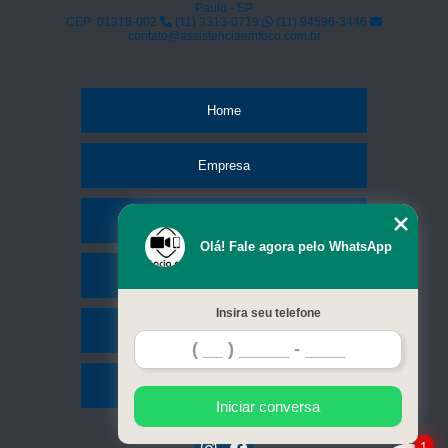
Paulo - SP
serviço de troca tela Aricanduva
CEP: 01318-002
(11) 3313-0719
(11) 94596-3446
contato@assistenciaemfoco.com.br
troca de telas celular Agua Branca
Home
Empresa
Missão
Olá! Fale agora pelo WhatsApp
Serviços
Insira seu telefone
Contato
Mapa do site
Iniciar conversa