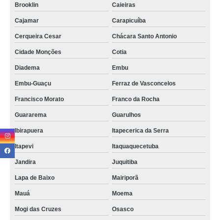
Brooklin
Caieiras
qual o preço de troca de tela iphone Chácara ST Antônio
Cajamar
Carapicuíba
troca de telas iphone Jardim Paulista
Cerqueira Cesar
Chácara Santo Antonio
serviço de troca de tela samsung São Rafael
Cidade Monções
Cotia
troca de telas samsung Santa Cecília
Diadema
Embu
troca tela valores Anália Franco
Embu-Guaçu
Ferraz de Vasconcelos
troca de telas motorola Carrão
Francisco Morato
Franco da Rocha
troca de tela de celular Anhanguera
Guararema
Guarulhos
troca de tela celular valores São Caetano do Sul
Ibirapuera
Itapecerica da Serra
serviço de troca de tela celular samsung Jardim Helena
Itapevi
Itaquaquecetuba
troca de tela samsung valores Jaguará
Jandira
Juquitiba
Lapa de Baixo
Mairiporã
serviço de troca tela celular Chácara Santo Antonio
Mauá
Moema
troca de tela celular valores Jardim Paulista
Mogi das Cruzes
Osasco
qual o preço de troca de tela motorola Jardim Ângela