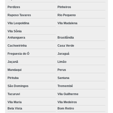
qual o preço de troca tela celular Itapevi
Perdizes
Pinheiros
troca de tela de celular Vila Matilde
Raposo Tavares
Rio Pequeno
troca de tela celular Sé
Vila Leopoldina
Vila Madalena
serviço de troca de tela motorola Arujá
Vila Sônia
troca de tela celular samsung valores São Domingos
Anhanguera
Brasilândia
troca de telas xiaomi Penha
Cachoeirinha
Casa Verde
troca de telas celular Brás
Freguesia do Ó
Jaraguá
troca tela celular Interior de São Paulo
Jaçanã
Limão
troca tela Morumbi
Mandaqui
Perus
Pirituba
Santana
troca telas celular Capão Redondo
São Domingos
Tremembé
troca de telas celular samsung Cotia
Tucuruvi
Vila Guilherme
troca telas Vila Sônia
Vila Maria
Vila Medeiros
serviço de troca tela Mogi das Cruzes
Bela Vista
Bom Retiro
qual o preço de troca de tela motorola Pirituba