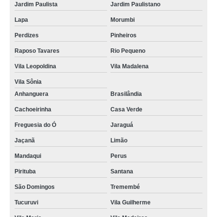
Jardim Paulista
Jardim Paulistano
encontrar assistência técnica samsung celular Bom Retiro
Lapa
Morumbi
encontrar assistência técnica celular motorola Zona Norte
Perdizes
Pinheiros
assistência técnica celular motorola telefone Santana do Parnaíba
Raposo Tavares
Rio Pequeno
assistência técnica celulares samsung República
Vila Leopoldina
Vila Madalena
assistência técnica celular telefone Rio Grande da Serra
Vila Sônia
Anhanguera
Brasilândia
encontrar assistência técnica de celular próximo a mim Chácara Santo
Antonio
Cachoeirinha
Casa Verde
contato de assistência técnica celular delivery Vila Sônia
Freguesia do Ó
Jaraguá
encontrar assistência técnica celular apple Grajaú
Jaçanã
Limão
assistência técnica de celular próximo a mim telefone Santana do Parnaíba
Mandaqui
Perus
assistência técnica samsung celular Tatuapé
Pirituba
Santana
assistência técnica de celular telefone Santo Amaro
São Domingos
Tremembé
encontrar assistência técnica celular delivery Grajaú
Tucuruvi
Vila Guilherme