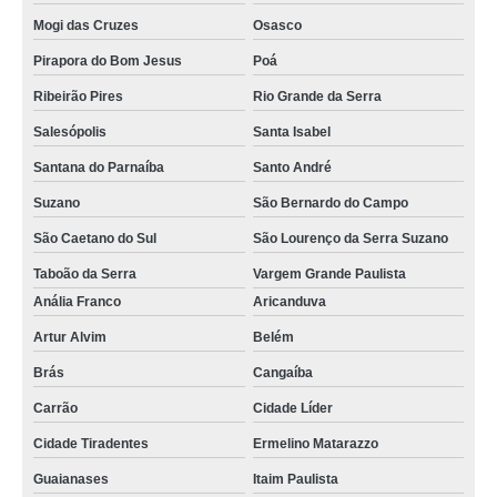
assistência técnica celulares próximo a mim Santo André
Mogi das Cruzes
Osasco
assistência técnica celulares Arujá
Pirapora do Bom Jesus
Poá
assistência técnica celular samsung Paulista
Ribeirão Pires
Rio Grande da Serra
assistência técnica celular iphone telefone Brás
Salesópolis
Santa Isabel
contato de assistência técnica celular iphone Chácara Flora
Santana do Parnaíba
Santo André
assistência técnica de celular próximo a mim telefone Cidade Tiradentes
Suzano
São Bernardo do Campo
assistência técnica de celular Butantã
São Caetano do Sul
São Lourenço da Serra Suzano
contato de assistência técnica de celular próximo a mim São Mateus
Taboão da Serra
Vargem Grande Paulista
Anália Franco
Aricanduva
contato de assistência técnica celular motorola Mauá
Artur Alvim
Belém
assistência técnica de celular próximo a mim Salesópolis
Brás
Cangaíba
assistência técnica de celular próximo a mim Perus
Carrão
Cidade Líder
assistência técnica celulares próximo a mim Jaraguá
Cidade Tiradentes
Ermelino Matarazzo
contato de assistência técnica celular motorola Alto de Pinheiros
Guaianases
Itaim Paulista