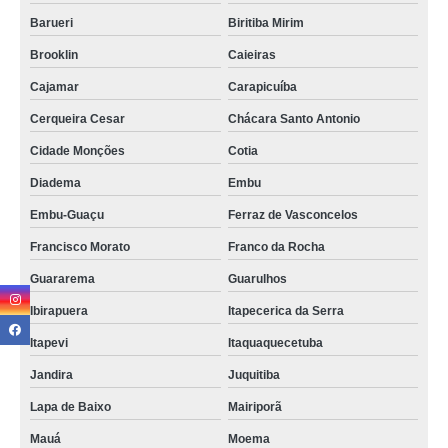
assistência técnica celular lg Vargem Grande Paulista
Barueri
Biritiba Mirim
assistência técnica celular próximo a mim telefone Ferraz de Vasconcelos
Brooklin
Caieiras
assistência técnica celular motorola telefone Rio Pequeno
Cajamar
Carapicuíba
assistência técnica samsung celular Parelheiros
Cerqueira Cesar
Chácara Santo Antonio
encontrar assistência técnica celular lg Vila Mariana
Cidade Monções
Cotia
assistência técnica celular lg Jardim Helena
Diadema
Embu
assistência técnica celular iphone telefone Campo Belo
Embu-Guaçu
Ferraz de Vasconcelos
contato de assistência técnica celular lg São Caetano do Sul
Francisco Morato
Franco da Rocha
contato de assistência técnica samsung celular São Lourenço da Serra
Guararema
Guarulhos
Suzano
Ibirapuera
Itapecerica da Serra
assistência técnica celular delivery José Bonifácio
Itapevi
Itaquaquecetuba
assistência técnica celulares samsung Zona Sul
Jandira
Juquitiba
celular assistência técnica Chácara ST Antônio
Lapa de Baixo
Mairiporã
contato de assistência técnica celular próximo a mim Socorro
Mauá
Moema