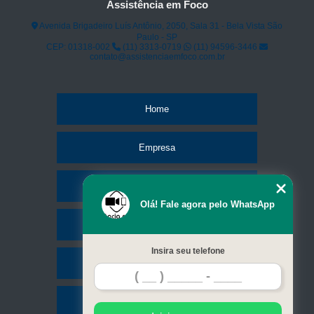
Assistência em Foco
assistência técnica de celular Sapopemba
Avenida Brigadeiro Luís Antônio, 2050, Sala 31 - Bela Vista São
Paulo - SP
assistência técnica samsung celulares Embu
CEP: 01318-002
(11) 3313-0719
(11) 94596-3446
contato@assistenciaemfoco.com.br
contato de celular assistência técnica Brás
assistência técnica celular próximo a mim telefone Rio Pequeno
Home
Empresa
Missão
Olá! Fale agora pelo WhatsApp
Serviços
Insira seu telefone
Contato
Mapa do site