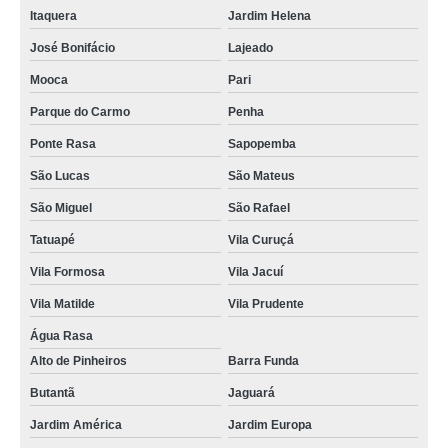
encontrar celular assistência técnica Brooklin
Itaquera
Jardim Helena
assistência técnica celulares iphone Itaquaquecetuba
José Bonifácio
Lajeado
assistência técnica celulares delivery São Bernardo do Campo
Mooca
Pari
assistência técnica celular samsung telefone Bela Vista
Parque do Carmo
Penha
assistência técnica celular próximo a mim Barra Funda
Ponte Rasa
Sapopemba
assistência técnica celulares iphone Pedreira
São Lucas
São Mateus
assistência técnica de celulares próximo a mim Jardim América
São Miguel
São Rafael
assistência técnica celular samsung telefone Mauá
Tatuapé
Vila Curuçá
Vila Formosa
Vila Jacuí
assistência técnica celular delivery telefone Brás
Vila Matilde
Vila Prudente
assistência técnica samsung celulares Sacomã
Água Rasa
assistência técnica celular apple Bela Vista
Alto de Pinheiros
Barra Funda
assistência técnica de celulares próximo a mim São Paulo
Butantã
Jaguará
contato de assistência técnica celular samsung Caieiras
Jardim América
Jardim Europa
encontrar assistência técnica celular motorola Santa Cecília