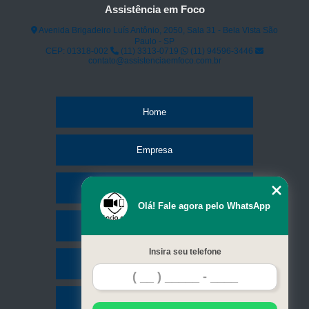
Assistência em Foco
comprar curso completo manutenção e conserto de celular Penha
Avenida Brigadeiro Luís Antônio, 2050, Sala 31 - Bela Vista São
qual o valor de curso manutenção de celular Bela Vista
Paulo - SP
CEP: 01318-002
(11) 3313-0719
(11) 94596-3446
qual o valor de curso de manutenção de celular online Rio Grande da Serra
contato@assistenciaemfoco.com.br
qual o valor de curso de manutenção de celular Vila Matilde
curso para manutenção de celular Marsilac
Home
Empresa
Missão
Olá! Fale agora pelo WhatsApp
Serviços
Insira seu telefone
Contato
Mapa do site