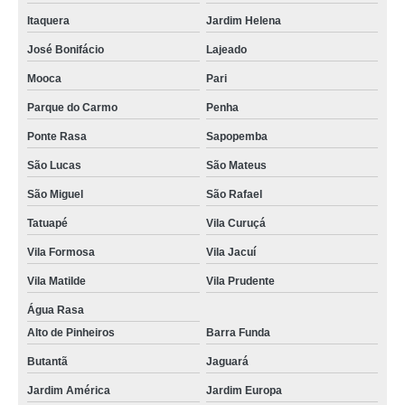
cursos de manutenção de celular Diadema
Itaquera
Jardim Helena
cursos técnicos de manutenção de celular Belém
José Bonifácio
Lajeado
comprar curso de manutenção de celular presencial Jardim Paulistano
Mooca
Pari
qual o valor de curso para manutenção de celular São Bernardo do Campo
Parque do Carmo
Penha
comprar curso manutenção celular Tucuruvi
Ponte Rasa
Sapopemba
cursos de manutenção de celular online Vargem Grande Paulista
São Lucas
São Mateus
qual o valor de curso para manutenção de celular Anhanguera
São Miguel
São Rafael
cursos de manutenção de celular Francisco Morato
Tatuapé
Vila Curuçá
Vila Formosa
Vila Jacuí
curso manutenção de celular presencial preços Suzano
Vila Matilde
Vila Prudente
cursos de manutenção em celular Bela Vista
Água Rasa
curso para manutenção de celular preços Itapecerica da Serra
Alto de Pinheiros
Barra Funda
curso manutenção em celular Marsilac
Butantã
Jaguará
comprar curso técnico manutenção de celular São Miguel
Jardim América
Jardim Europa