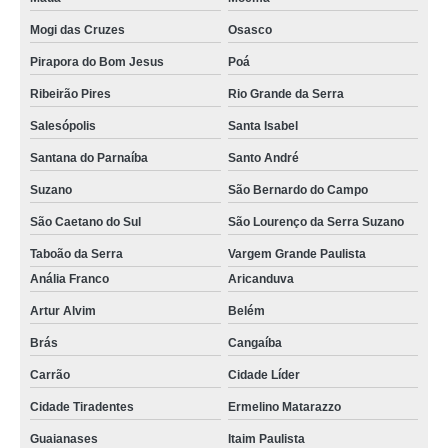
comprar curso para manutenção de celular Belém
Mogi das Cruzes
Osasco
curso técnico de manutenção de celular São Lourenço da Serra Suzano
Pirapora do Bom Jesus
Poá
curso manutenção de celular preços Embu
Ribeirão Pires
Rio Grande da Serra
cursos manutenção de celular Ibirapuera
Salesópolis
Santa Isabel
curso para manutenção de celular preços Brás
Santana do Parnaíba
Santo André
curso manutenção celular Salesópolis
Suzano
São Bernardo do Campo
curso de manutenção de celular online preços Embu
São Caetano do Sul
São Lourenço da Serra Suzano
qual o valor de curso de manutenção de celular online Arujá
Taboão da Serra
Vargem Grande Paulista
Anália Franco
Aricanduva
curso de manutenção em celular preços Bela Vista
Artur Alvim
Belém
cursos técnicos de manutenção de celular Butantã
Brás
Cangaíba
comprar curso manutenção em celular São Mateus
Carrão
Cidade Líder
curso técnico manutenção de celular preços Vila Mariana
Cidade Tiradentes
Ermelino Matarazzo
comprar curso técnico manutenção de celular Carrão
Guaianases
Itaim Paulista