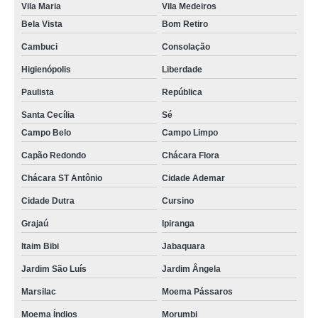
Vila Maria
Vila Medeiros
cursos manutenção celular Santa Efigênia
Bela Vista
Bom Retiro
curso para manutenção de celular Mooca
Cambuci
Consolação
qual o valor de curso manutenção em celular Jaguará
Higienópolis
Liberdade
cursos para manutenção de celular Jaçanã
Paulista
República
qual o valor de curso completo manutenção e conserto de celular Saúde
Santa Cecília
Sé
curso técnico manutenção de celular Salesópolis
Campo Belo
Campo Limpo
cursos completos manutenção e conserto de celular Santo Amaro
Capão Redondo
Chácara Flora
comprar curso manutenção de celular presencial Tremembé
Chácara ST Antônio
Cidade Ademar
curso de manutenção de celular presencial preços Moema
Cidade Dutra
Cursino
Grajaú
Ipiranga
curso técnico manutenção de celular preços Campo Belo
Itaim Bibi
Jabaquara
qual o valor de curso de manutenção em celular Sacomã
Jardim São Luís
Jardim Ângela
cursos manutenção de celular presencial Guararema
Marsilac
Moema Pássaros
curso manutenção em celular preços Sacomã
Moema Índios
Morumbi