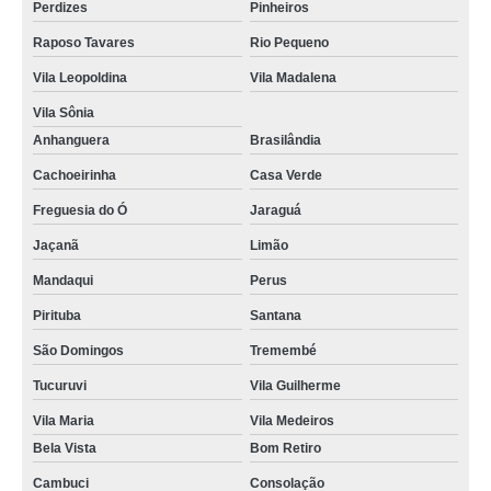
Perdizes
Pinheiros
orçamento de reparo tela celular Tremembé
Raposo Tavares
Rio Pequeno
reparo em placa de celular cotação Jaraguá
Vila Leopoldina
Vila Madalena
quanto custa reparo de placa celular Cachoeirinha
Vila Sônia
reparo em celular cotação Água Rasa
Anhanguera
Brasilândia
reparo em celulares Moema Índios
Cachoeirinha
Casa Verde
reparo celular samsung cotação Francisco Morato
Freguesia do Ó
Jaraguá
quanto custa reparo em celular Belém
Jaçanã
Limão
orçamento de reparo em celular Arujá
Mandaqui
Perus
Pirituba
Santana
reparo de placa de celular Perus
São Domingos
Tremembé
reparo de tela de celular Aricanduva
Tucuruvi
Vila Guilherme
orçamento de reparo celular Cambuci
Vila Maria
Vila Medeiros
quanto custa reparo de tela de celular Cotia
Bela Vista
Bom Retiro
reparo celular Água Rasa
Cambuci
Consolação