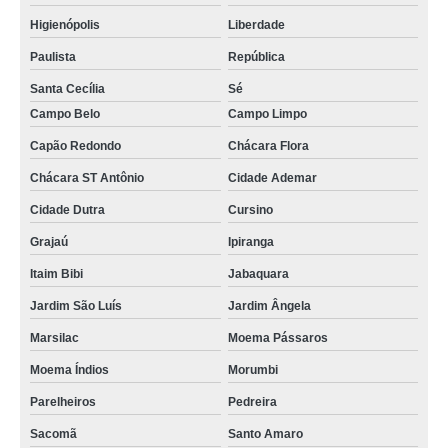
orçamento de reparo placa celular Vila Jacuí
Higienópolis
Liberdade
quanto custa reparo de celular Moema Índios
Paulista
República
quanto custa reparo de placa celular Saúde
Santa Cecília
Sé
reparo de placa celular Raposo Tavares
Campo Belo
Campo Limpo
Capão Redondo
Chácara Flora
orçamento de reparo de celular samsung Vila Guilherme
Chácara ST Antônio
Cidade Ademar
reparo de placa de celulares Embu-Guaçu
Cidade Dutra
Cursino
orçamento de reparo de celular São Mateus
Grajaú
Ipiranga
reparo placa celular Vila Jacuí
Itaim Bibi
Jabaquara
orçamento de reparo tela celular Limão
Jardim São Luís
Jardim Ângela
orçamento de reparo celular samsung Mairiporã
Marsilac
Moema Pássaros
reparo de celulares samsung São Miguel
Moema Índios
Morumbi
orçamento de reparo de celular samsung Osasco
Parelheiros
Pedreira
quanto custa reparo de placa de celular Anália Franco
Sacomã
Santo Amaro