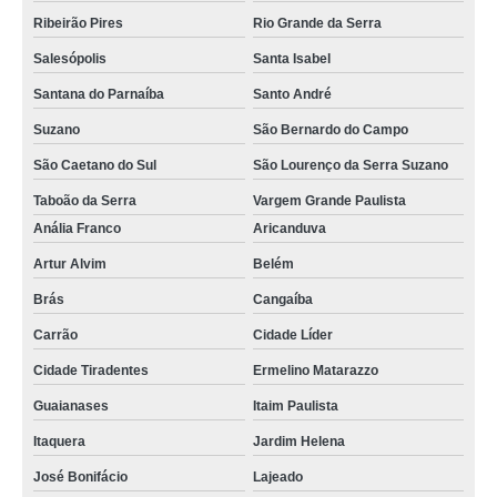
Ribeirão Pires
Rio Grande da Serra
reparo celulares motorola Grajaú
Salesópolis
Santa Isabel
quanto custa reparo tela celular Pari
Santana do Parnaíba
Santo André
orçamento de reparo em placa de celular Brasilândia
Suzano
São Bernardo do Campo
quanto custa reparo de celular samsung Carrão
São Caetano do Sul
São Lourenço da Serra Suzano
reparo de celular cotação Vila Mariana
Taboão da Serra
Vargem Grande Paulista
reparo de placa celulares Vila Mariana
Anália Franco
Aricanduva
quanto custa reparo celular motorola Guararema
Artur Alvim
Belém
reparo celular motorola Itaquera
Brás
Cangaíba
reparo em celular Carrão
Carrão
Cidade Líder
Cidade Tiradentes
Ermelino Matarazzo
reparo celular samsung cotação Cambuci
Guaianases
Itaim Paulista
reparo de placa de celulares Morumbi
Itaquera
Jardim Helena
reparo celulares samsung Belém
José Bonifácio
Lajeado
reparo de tela de celulares Vila Guilherme