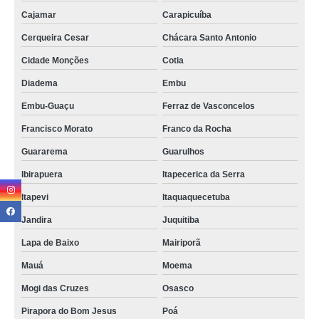
reparo de placa celular Grajaú
Cajamar
Carapicuíba
quanto custa reparo celular samsung Zona Sul
Cerqueira Cesar
Chácara Santo Antonio
reparo celulares Vila Sônia
Cidade Monções
Cotia
reparo placa celulares Rio Pequeno
Diadema
Embu
reparo de tela de celulares Vila Maria
Embu-Guaçu
Ferraz de Vasconcelos
reparo em placa de celular Francisco Morato
Francisco Morato
Franco da Rocha
quanto custa reparo de tela de celular Santa Isabel
Guararema
Guarulhos
orçamento de reparo celular motorola São Paulo
Ibirapuera
Itapecerica da Serra
orçamento de reparo de tela de celular República
Itapevi
Itaquaquecetuba
reparo em placa de celular Santa Efigênia
Jandira
Juquitiba
Lapa de Baixo
Mairiporã
reparo em placa de celulares São Paulo
Mauá
Moema
reparo tela celular cotação Poá
Mogi das Cruzes
Osasco
reparo de celulares samsung Centro
Pirapora do Bom Jesus
Poá
reparo celulares Guarulhos