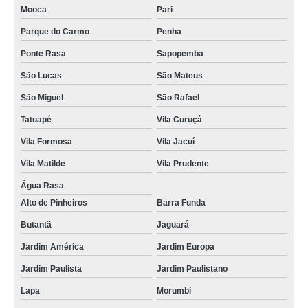
Mooca
Pari
reparo de celulares Marsilac
Parque do Carmo
Penha
reparo de placa celular cotação Cidade Monções
Ponte Rasa
Sapopemba
reparo celulares samsung Itapevi
São Lucas
São Mateus
quanto custa reparo em placa de celular Bela Vista
São Miguel
São Rafael
reparo celular motorola Vila Formosa
Tatuapé
Vila Curuçá
reparo em celular Morumbi
Vila Formosa
Vila Jacuí
quanto custa reparo em celular Parque do Carmo
Vila Matilde
Vila Prudente
quanto custa reparo celular Vila Formosa
Água Rasa
Alto de Pinheiros
Barra Funda
reparo placa celular cotação Vila Formosa
Butantã
Jaguará
orçamento de reparo placa celular República
Jardim América
Jardim Europa
reparo de celulares Cajamar
Jardim Paulista
Jardim Paulistano
orçamento de reparo de tela de celular Francisco Morato
Lapa
Morumbi
quanto custa reparo de placa de celular São Miguel