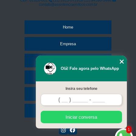
quanto custa reparo placa celular Saúde
CEP: 01318-002
(11) 3313-0719
(11) 94596-3446
contato@assistenciaemfoco.com.br
reparo placa celular Jabaquara
Home
Empresa
Missão
Olá! Fale agora pelo WhatsApp
Serviços
Insira seu telefone
Contato
Mapa do site
Iniciar conversa
1