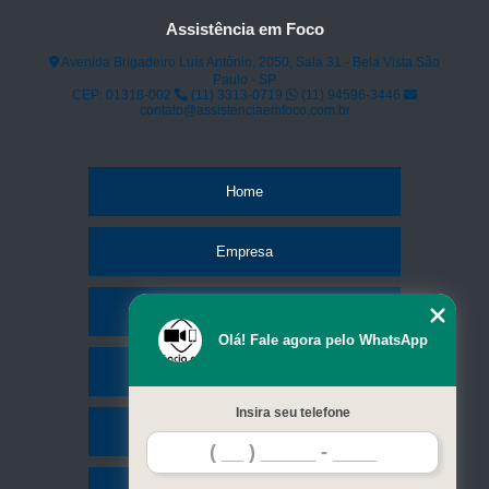
Assistência em Foco
Avenida Brigadeiro Luís Antônio, 2050, Sala 31 - Bela Vista São
Paulo - SP
CEP: 01318-002
(11) 3313-0719
(11) 94596-3446
contato@assistenciaemfoco.com.br
Home
Empresa
Missão
Olá! Fale agora pelo WhatsApp
Serviços
Insira seu telefone
Contato