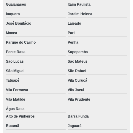
Guaianases
Itaim Paulista
Itaquera
Jardim Helena
José Bonifácio
Lajeado
Mooca
Pari
Parque do Carmo
Penha
Ponte Rasa
Sapopemba
São Lucas
São Mateus
São Miguel
São Rafael
Tatuapé
Vila Curuçá
Vila Formosa
Vila Jacuí
Vila Matilde
Vila Prudente
Água Rasa
Alto de Pinheiros
Barra Funda
Butantã
Jaguará