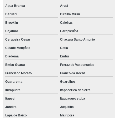
Agua Branca
Arujá
Barueri
Biritiba Mirim
Brooklin
Caieiras
Cajamar
Carapicuíba
Cerqueira Cesar
Chácara Santo Antonio
Cidade Monções
Cotia
Diadema
Embu
Embu-Guaçu
Ferraz de Vasconcelos
Francisco Morato
Franco da Rocha
Guararema
Guarulhos
Ibirapuera
Itapecerica da Serra
Itapevi
Itaquaquecetuba
Jandira
Juquitiba
Lapa de Baixo
Mairiporã