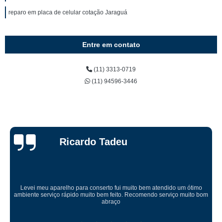
reparo em placa de celular cotação Jaraguá
Entre em contato
(11) 3313-0719
(11) 94596-3446
Ricardo Tadeu
Levei meu aparelho para conserto fui muito bem atendido um ótimo
ambiente serviço rápido muito bem feito. Recomendo serviço muito bom
abraço