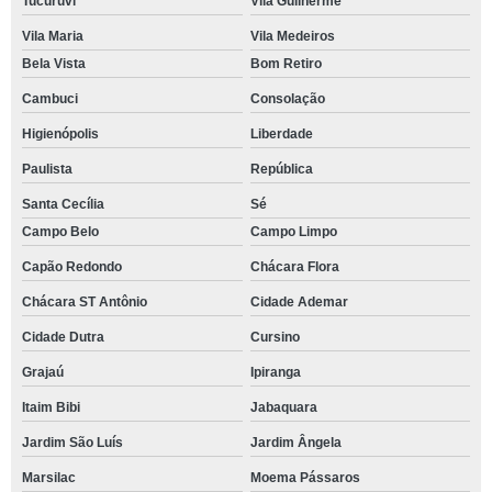
Tucuruvi
Vila Guilherme
Vila Maria
Vila Medeiros
Bela Vista
Bom Retiro
Cambuci
Consolação
Higienópolis
Liberdade
Paulista
República
Santa Cecília
Sé
Campo Belo
Campo Limpo
Capão Redondo
Chácara Flora
Chácara ST Antônio
Cidade Ademar
Cidade Dutra
Cursino
Grajaú
Ipiranga
Itaim Bibi
Jabaquara
Jardim São Luís
Jardim Ângela
Marsilac
Moema Pássaros