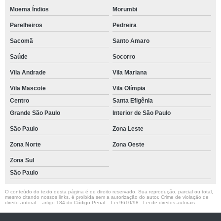
Moema Índios
Morumbi
Parelheiros
Pedreira
Sacomã
Santo Amaro
Saúde
Socorro
Vila Andrade
Vila Mariana
Vila Mascote
Vila Olímpia
Centro
Santa Efigênia
Grande São Paulo
Interior de São Paulo
São Paulo
Zona Leste
Zona Norte
Zona Oeste
Zona Sul
São Paulo
O conteúdo do texto desta página é de direito reservado. Sua reprodução, parcial ou total,
mesmo citando nossos links, é proibida sem a autorização do autor. Crime de violação de
direito autoral – artigo 184 do Código Penal –
Lei 9610/98 - Lei de direitos autorais
.