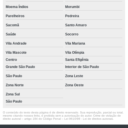
Moema Índios
Morumbi
Parelheiros
Pedreira
Sacomã
Santo Amaro
Saúde
Socorro
Vila Andrade
Vila Mariana
Vila Mascote
Vila Olímpia
Centro
Santa Efigênia
Grande São Paulo
Interior de São Paulo
São Paulo
Zona Leste
Zona Norte
Zona Oeste
Zona Sul
São Paulo
O conteúdo do texto desta página é de direito reservado. Sua reprodução, parcial ou total,
mesmo citando nossos links, é proibida sem a autorização do autor. Crime de violação de
direito autoral – artigo 184 do Código Penal –
Lei 9610/98 - Lei de direitos autorais
.