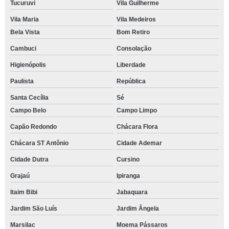
Tucuruvi
Vila Guilherme
Vila Maria
Vila Medeiros
Bela Vista
Bom Retiro
Cambuci
Consolação
Higienópolis
Liberdade
Paulista
República
Santa Cecília
Sé
Campo Belo
Campo Limpo
Capão Redondo
Chácara Flora
Chácara ST Antônio
Cidade Ademar
Cidade Dutra
Cursino
Grajaú
Ipiranga
Itaim Bibi
Jabaquara
Jardim São Luís
Jardim Ângela
Marsilac
Moema Pássaros