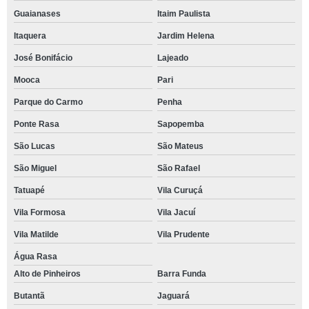
Guaianases
Itaim Paulista
Itaquera
Jardim Helena
José Bonifácio
Lajeado
Mooca
Pari
Parque do Carmo
Penha
Ponte Rasa
Sapopemba
São Lucas
São Mateus
São Miguel
São Rafael
Tatuapé
Vila Curuçá
Vila Formosa
Vila Jacuí
Vila Matilde
Vila Prudente
Água Rasa
Alto de Pinheiros
Barra Funda
Butantã
Jaguará