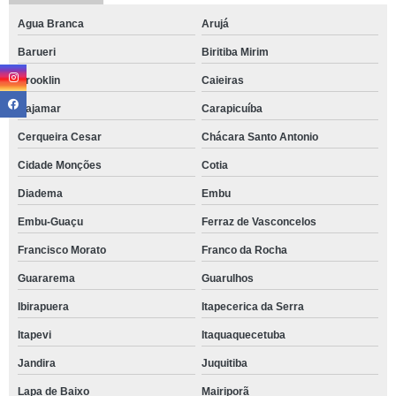
Agua Branca
Arujá
Barueri
Biritiba Mirim
Brooklin
Caieiras
Cajamar
Carapicuíba
Cerqueira Cesar
Chácara Santo Antonio
Cidade Monções
Cotia
Diadema
Embu
Embu-Guaçu
Ferraz de Vasconcelos
Francisco Morato
Franco da Rocha
Guararema
Guarulhos
Ibirapuera
Itapecerica da Serra
Itapevi
Itaquaquecetuba
Jandira
Juquitiba
Lapa de Baixo
Mairiporã