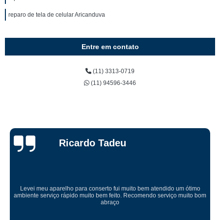
reparo de tela de celular Aricanduva
Entre em contato
(11) 3313-0719
(11) 94596-3446
Ricardo Tadeu
Levei meu aparelho para conserto fui muito bem atendido um ótimo
ambiente serviço rápido muito bem feito. Recomendo serviço muito bom
abraço