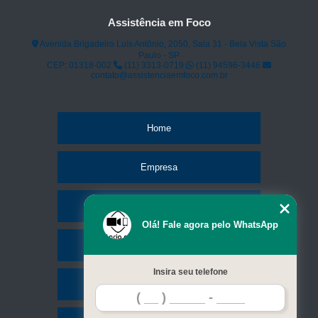
Assistência em Foco
Avenida Brigadeiro Luís Antônio, 2050, Sala 31 - Bela Vista São
Paulo - SP
CEP: 01318-002
(11) 3313-0719
(11) 94596-3446
contato@assistenciaemfoco.com.br
Home
Empresa
Missão
Olá! Fale agora pelo WhatsApp
Serviços
Insira seu telefone
Contato