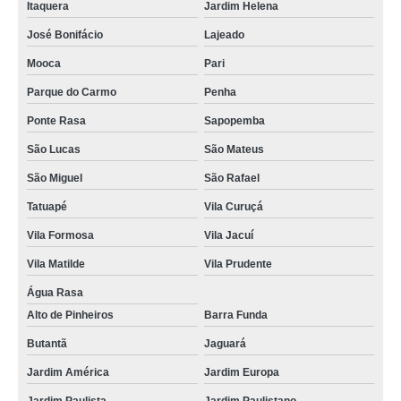
Itaquera
Jardim Helena
assistências técnicas de iphone Salesópolis
José Bonifácio
Lajeado
onde tem assistência do iphone Butantã
Mooca
Pari
contato de assistência iphone Vila Jacuí
Parque do Carmo
Penha
assistência técnica iphone Vila Olímpia
Ponte Rasa
Sapopemba
onde tem assistência técnica em iphone Santana do Parnaíba
São Lucas
São Mateus
assistência técnica em iphone telefone Cangaíba
São Miguel
São Rafael
onde tem assistência técnica iphone Centro
Tatuapé
Vila Curuçá
contato de assistência de iphone Ferraz de Vasconcelos
Vila Formosa
Vila Jacuí
onde tem assistência do iphone Mairiporã
Vila Matilde
Vila Prudente
contato de assistência técnica de iphone Jaguará
Água Rasa
Alto de Pinheiros
Barra Funda
assistência celular iphone Mogi das Cruzes
Butantã
Jaguará
assistência do iphone Carrão
Jardim América
Jardim Europa
contato de assistência técnica para iphone Vila Sônia