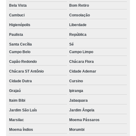
contato de assistência técnica iphone Tatuapé
Bela Vista
Bom Retiro
assistências para iphone Santana
Cambuci
Consolação
assistências técnicas para iphone Jabaquara
Higienópolis
Liberdade
assistência para iphone Freguesia do Ó
Paulista
República
onde tem assistência da apple iphone Liberdade
Santa Cecília
Sé
assistência celular iphone telefone São Rafael
Campo Belo
Campo Limpo
Capão Redondo
Chácara Flora
contato de assistência técnica para iphone Vila Mascote
Chácara ST Antônio
Cidade Ademar
assistência da apple iphone telefone Poá
Cidade Dutra
Cursino
assistências do iphone Ferraz de Vasconcelos
Grajaú
Ipiranga
assistência iphone Jardim São Luís
Itaim Bibi
Jabaquara
contato de assistência técnica de iphone São Miguel
Jardim São Luís
Jardim Ângela
assistência técnica de iphone Itaim Bibi
Marsilac
Moema Pássaros
assistência do iphone telefone Ipiranga
Moema Índios
Morumbi
assistências celular iphone Salesópolis