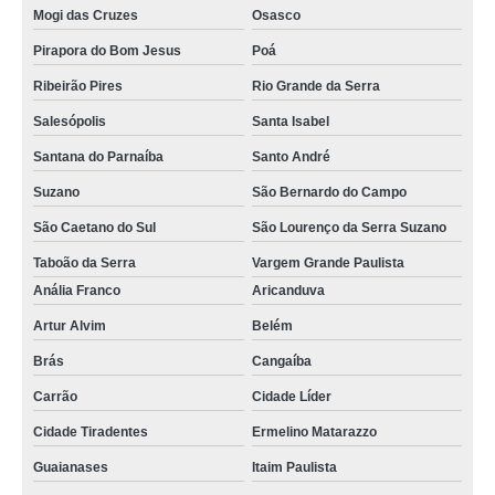
Mogi das Cruzes
Osasco
contato de assistência do iphone Tatuapé
Pirapora do Bom Jesus
Poá
assistência técnica em iphone Pari
Ribeirão Pires
Rio Grande da Serra
onde tem assistência técnica iphone autorizada Francisco Morato
Salesópolis
Santa Isabel
assistência técnica para iphone Agua Branca
Santana do Parnaíba
Santo André
onde tem assistência de iphone Cursino
Suzano
São Bernardo do Campo
contato de assistência técnica em iphone Cidade Dutra
São Caetano do Sul
São Lourenço da Serra Suzano
assistência de iphone telefone Pedreira
Taboão da Serra
Vargem Grande Paulista
assistências de iphone Campo Belo
Anália Franco
Aricanduva
contato de assistência do iphone Paulista
Artur Alvim
Belém
assistências técnicas iphone autorizada Jaguará
Brás
Cangaíba
assistência técnica em iphone Itaim Bibi
Carrão
Cidade Líder
Cidade Tiradentes
Ermelino Matarazzo
assistência iphone Rio Grande da Serra
Guaianases
Itaim Paulista
onde tem assistência técnica de iphone Vila Andrade