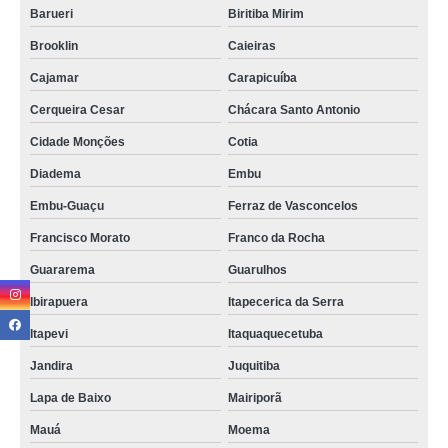
Barueri
Biritiba Mirim
assistências de iphone Itapevi
Brooklin
Caieiras
assistências iphone Zona Oeste
Cajamar
Carapicuíba
contato de assistência técnica iphone autorizada Itaquera
Cerqueira Cesar
Chácara Santo Antonio
assistência de iphone Cajamar
Cidade Monções
Cotia
assistência para iphone telefone Vila Maria
Diadema
Embu
assistências técnicas iphone Itaim Bibi
Embu-Guaçu
Ferraz de Vasconcelos
assistências técnicas para iphone Vargem Grande Paulista
Francisco Morato
Franco da Rocha
assistência técnica iphone autorizada telefone São Paulo
Guararema
Guarulhos
assistências técnicas em iphone Campo Limpo
Ibirapuera
Itapecerica da Serra
onde tem assistência iphone Brooklin
Itapevi
Itaquaquecetuba
assistência técnica iphone autorizada telefone São Miguel
Jandira
Juquitiba
Lapa de Baixo
Mairiporã
contato de assistência iphone Marsilac
Mauá
Moema
contato de assistência técnica iphone autorizada Embu