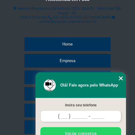
assistências iphone São Paulo
Avenida Brigadeiro Luís Antônio, 2050, Sala 31 - Bela Vista São
Paulo - SP
assistência técnica de iphone telefone Mogi das Cruzes
CEP: 01318-002
(11) 3313-0719
(11) 94596-3446
contato@assistenciaemfoco.com.br
assistência de iphone São Caetano do Sul
Home
Empresa
Missão
Olá! Fale agora pelo WhatsApp
Serviços
Insira seu telefone
Contato
Mapa do site
Iniciar conversa