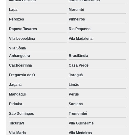
Jardim Paulista
Jardim Paulistano
contato de assistência celular iphone Jaçanã
Lapa
Morumbi
contato de assistência técnica do iphone Barueri
Perdizes
Pinheiros
contato de assistência para iphone Saúde
Raposo Tavares
Rio Pequeno
assistências da apple iphone Moema Índios
Vila Leopoldina
Vila Madalena
assistência técnica para iphone Jandira
Vila Sônia
onde tem assistência para iphone Jardim Helena
Anhanguera
Brasilândia
assistência técnica iphone telefone Pari
Cachoeirinha
Casa Verde
assistência técnica de iphone Higienópolis
Freguesia do Ó
Jaraguá
onde tem assistência celular iphone Poá
Jaçanã
Limão
assistência da apple iphone telefone Itaim Bibi
Mandaqui
Perus
Pirituba
Santana
assistências do iphone Tucuruvi
São Domingos
Tremembé
contato de assistência da apple iphone Arujá
Tucuruvi
Vila Guilherme
assistência iphone telefone Vila Madalena
Vila Maria
Vila Medeiros