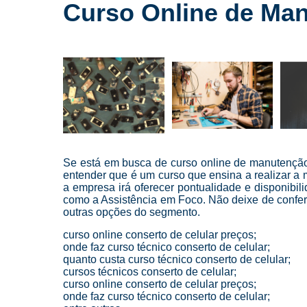
Cursos para
Curso Online de Man
conserto de
celulares
Cursos para
manutenção
de celular
Cursos para
manutenção
de celulares
Loja de
conserto de
Se está em busca de curso online de manutenção 
celulares
entender que é um curso que ensina a realizar a
a empresa irá oferecer pontualidade e disponibil
Manutenção
como a Assistência em Foco. Não deixe de confer
de celulares
outras opções do segmento.
Reparo de
curso online conserto de celular preços;
celulares
onde faz curso técnico conserto de celular;
quanto custa curso técnico conserto de celular;
Troca de
cursos técnicos conserto de celular;
telas
curso online conserto de celular preços;
onde faz curso técnico conserto de celular;