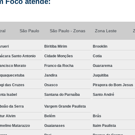
m Foco atende:
Manutenção de Celular Curso 
Loja Conserto Celular Samsung
Loja Cons
Loja de Conserto de Celular em São Pau
ral
São Paulo
São Paulo - Zonas
Zona Leste
Loja de Conserto de Celular Mais Próxim
rueri
Biritiba Mirim
Brooklin
Loja de Manutenção Celular
Loja de Manute
ácara Santo Antonio
Cidade Monções
Cotia
Loja para Conserto de Celular
ancisco Morato
Franco da Rocha
Guararema
Manutenção Celular Samsung
Manutençã
aquaquecetuba
Jandira
Juquitiba
Manutenção de Celular Delivery
gi das Cruzes
Osasco
Pirapora do Bom Jesus
Manutenção de Celular em SP
nta Isabel
Santana do Parnaíba
Santo André
Manutenção de Celular Samsung
boão da Serra
Vargem Grande Paulista
Manutenção do Aparelho Celular
Manuten
tur Alvim
Belém
Brás
Reparo Celular em São Paulo
Reparo 
melino Matarazzo
Guaianases
Itaim Paulista
Reparo Celular Samsung
Reparo de