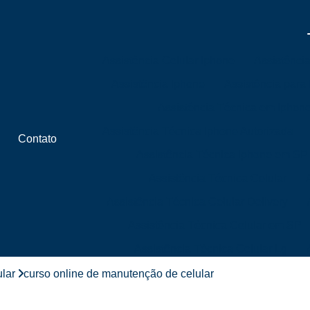
Assistência Celular Iphone
Assistênci
Assistência Iphone
Assistência para
Assistência Técnica em Iphon
Assistência Técnica Iphone Autorizada
Contato
Assistência Técnica Iphone em SP
Assistência Técnica Celular
Assistência Técnica Celular Delivery
Assistência Técnica Celular em SP
Assistência Técnica Celular Lg
Assistência Técnica Celular Próximo 
lar
curso online de manutenção de celular
Assistência Técnica de Celular Próximo a 