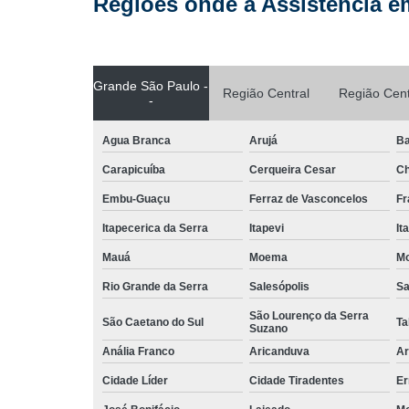
Regiões onde a Assistência e
Grande São Paulo -
Região Central
Região Cent
-
Agua Branca
Arujá
Ba
Carapicuíba
Cerqueira Cesar
Ch
Embu-Guaçu
Ferraz de Vasconcelos
Fr
Itapecerica da Serra
Itapevi
It
Mauá
Moema
Mo
Rio Grande da Serra
Salesópolis
Sa
São Lourenço da Serra
São Caetano do Sul
Ta
Suzano
Anália Franco
Aricanduva
Ar
Cidade Líder
Cidade Tiradentes
Er