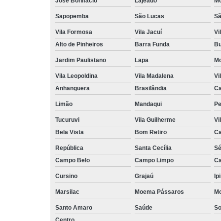
José Bonifácio
Lajeado
M
Sapopemba
São Lucas
Sã
Vila Formosa
Vila Jacuí
Vi
Alto de Pinheiros
Barra Funda
Bu
Jardim Paulistano
Lapa
M
Vila Leopoldina
Vila Madalena
Vi
Anhanguera
Brasilândia
Ca
Limão
Mandaqui
Pe
Tucuruvi
Vila Guilherme
Vi
Bela Vista
Bom Retiro
C
República
Santa Cecília
S
Campo Belo
Campo Limpo
Ca
Cursino
Grajaú
Ip
Marsilac
Moema Pássaros
Mo
Santo Amaro
Saúde
So
Centro