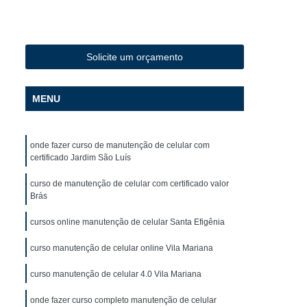
Delivery
Conserto de Celular em São Paulo
Conserto de Celular Iphone
o
Conserto de Celular Motorola
Solicite um orçamento
m
Conserto de Celular Samsung
MENU
to Tela Celular
Conserto de Iphone
o Face Id Iphone X
Conserto Iphone
onde fazer curso de manutenção de celular com
Iphone em SP
Conserto Microfone Iphone 7
certificado Jardim São Luís
la Iphone 6
Conserto Tela Iphone 7
curso de manutenção de celular com certificado valor
ira Iphone 8
Conserto de Celular Curso
Brás
Conserto de Celular Versão 4.0
cursos online manutenção de celular Santa Efigênia
ular
Curso de Conserto de Celular
curso manutenção de celular online Vila Mariana
lo
Curso de Conserto de Celular em SP
curso manutenção de celular 4.0 Vila Mariana
Curso de Conserto e Manutenção de Celular
onde fazer curso completo manutenção de celular