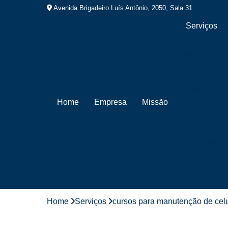
Avenida Brigadeiro Luís Antônio, 2050, Sala 31
Serviços
Assistências
para iphone
Assistências
técnicas de
celular
Home
Empresa
Missão
Conserto de
celulares
Consertos
de iphone
Cursos de
conserto de
celular
Cursos de
Home
Serviços
cursos para manutenção de celu
manutenção
de celular