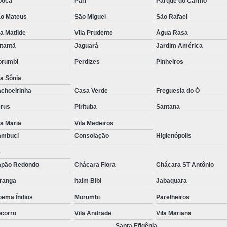
ooca
Pari
Parque do Carmo
Reparo de Placa de Celular
Reparo 
o Mateus
São Miguel
São Rafael
Reparo em Placa de Celular
Reparo Tela Ce
la Matilde
Vila Prudente
Água Rasa
tantã
Jaguará
Jardim América
Troca de Tela Celular Samsung
Troca de
orumbi
Perdizes
Pinheiros
Troca de Tela em São Paulo
Troca
la Sônia
Troca de Tela Motorola
Troca de 
choeirinha
Casa Verde
Freguesia do Ó
Troca Te
rus
Pirituba
Santana
la Maria
Vila Medeiros
ambuci
Consolação
Higienópolis
é
pão Redondo
Chácara Flora
Chácara ST Antônio
iranga
Itaim Bibi
Jabaquara
ema Índios
Morumbi
Parelheiros
corro
Vila Andrade
Vila Mariana
Santa Efigênia