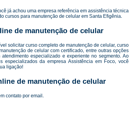
Curso de Manutenção e Conserto de Celular
ocê já achou uma empresa referência em assistência técnica
Curso para Conserto de Celular
 do cursos para manutenção de celular em Santa Efigênia.
Curso Completo Manutenção e Conserto de
line de manutenção de celular
Curso de Manutenção de Celular em São Pau
Curso de Manutenção de Celular Online
el solicitar curso completo de manutenção de celular, curso
manutenção de celular com certificado, entre outras opções
Curso de Manutenção em Celular
C
m atendimento especializado e experiente no segmento. Ao
is especializados da empresa Assistência em Foco, você
Curso Manutenção em Celular
ua ligação!
Curso Técnico de Manutenção de Celular
nline de manutenção de celular
Curso Completo de 
Curso Completo de Manutenção e Conserto d
em contato por email.
Curso Conserto de Celular Presencial
Curso Online Conserto de Celular
Curso Presencial Conserto de Celular