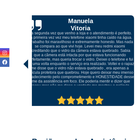
Cibelle
Marques
perfeito.
 na água.
 Mas nada
iaomi
Atendimento excelente, desde do meu primeiro contato pelo
. Sabia
whatsapp com o Igor, onde me orientou referente a troca da tel
nando
quebrada do meu celular, ótimos profissionais e o melhor, não
fone e fui
foi preciso trocar o display, conseguiu retirar o vidro sem
 e o rapaz
danificar a peça e realizar somente a troca do mesmo, muito
penas a
cuidadosos e atenciosos, meu celular ficou perfeito.
eu imenso
ADE desse
izer que
elícula
tratando
ma outra.
pre.