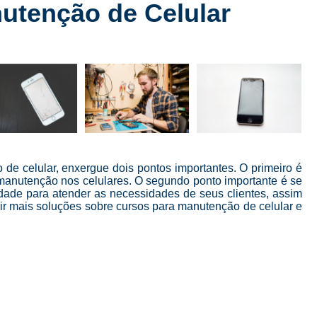
utenção de Celular
Conserto de Celular
Conserto de Celular 
Conserto de Celular em SP
Conserto de Celular Mais Próxim
Conserto de Celular Perto de Mi
Conserto de Tela de Celular
Conser
Conserto de Tela de Iphone
Consert
Conserto Iphone em São Paulo
Conserto 
de celular, enxergue dois pontos importantes. O primeiro é
Conserto Tela Iphone
Conserto Te
 manutenção nos celulares. O segundo ponto importante é se
idade para atender as necessidades de seus clientes, assim
Conserto Tela Iphone X
Conserto Trase
ir mais soluções sobre cursos para manutenção de celular e
Curso Completo Manutenção e 
Curso Conserto e Manutenção de Cel
Curso de Conserto de Celular em São Pau
Curso de Conserto de Celular Presencial