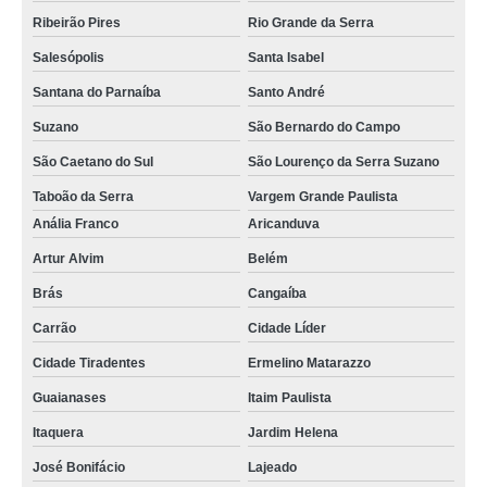
Ribeirão Pires
Rio Grande da Serra
qual o preço de troca de tela motorola Moema
Salesópolis
Santa Isabel
troca de tela iphone valores Campo Belo
Santana do Parnaíba
Santo André
qual o preço de troca de tela celular Vila Madalena
Suzano
São Bernardo do Campo
qual o preço de troca de tela de celular Liberdade
São Caetano do Sul
São Lourenço da Serra Suzano
troca de telas xiaomi Campo Limpo
Taboão da Serra
Vargem Grande Paulista
troca de tela xiaomi Barra Funda
Anália Franco
Aricanduva
serviço de troca de tela do celular Cajamar
Artur Alvim
Belém
serviço de troca tela celular Morumbi
Brás
Cangaíba
serviço de troca de tela xiaomi Campo Limpo
Carrão
Cidade Líder
Cidade Tiradentes
Ermelino Matarazzo
serviço de troca de tela celular Butantã
Guaianases
Itaim Paulista
qual o preço de troca de tela motorola Jaraguá
Itaquera
Jardim Helena
troca de telas celular samsung Aricanduva
José Bonifácio
Lajeado
troca de tela motorola Interior de São Paulo