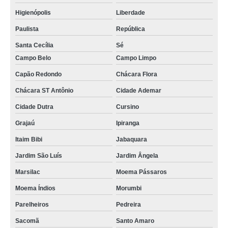
troca de tela motorola valores Vila Formosa
Higienópolis
Liberdade
troca de telas celular samsung Francisco Morato
Paulista
República
troca de tela de celular valores Rio Pequeno
Santa Cecília
Sé
troca de tela Jardim São Luís
Campo Belo
Campo Limpo
Capão Redondo
Chácara Flora
troca de telas de celular Cidade Monções
Chácara ST Antônio
Cidade Ademar
troca de telas Jardim Paulista
Cidade Dutra
Cursino
troca tela celular valores Morumbi
Grajaú
Ipiranga
troca tela samsung valores Jaçanã
Itaim Bibi
Jabaquara
qual o preço de troca de tela Itapecerica da Serra
Jardim São Luís
Jardim Ângela
troca tela celular valores República
Marsilac
Moema Pássaros
troca de telas samsung Sacomã
Moema Índios
Morumbi
troca de tela de celular Osasco
Parelheiros
Pedreira
troca de tela xiaomi valores Vila Prudente
Sacomã
Santo Amaro