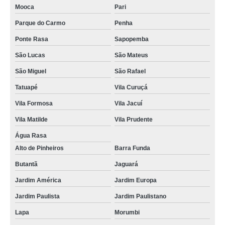
Mooca
Pari
troca de telas celular Artur Alvim
Parque do Carmo
Penha
troca de tela de celular valores Saúde
Ponte Rasa
Sapopemba
troca de tela celular valores Arujá
São Lucas
São Mateus
serviço de troca tela Vila Jacuí
São Miguel
São Rafael
troca de tela xiaomi Tatuapé
Tatuapé
Vila Curuçá
serviço de troca de tela iphone Socorro
Vila Formosa
Vila Jacuí
troca telas celular Tatuapé
Vila Matilde
Vila Prudente
troca telas samsung Carapicuíba
Água Rasa
Alto de Pinheiros
Barra Funda
serviço de troca tela São Caetano do Sul
Butantã
Jaguará
serviço de troca de tela motorola Perdizes
Jardim América
Jardim Europa
troca de tela Jardim São Luís
Jardim Paulista
Jardim Paulistano
troca de telas do celular Moema Pássaros
Lapa
Morumbi
troca de tela samsung Chácara Santo Antonio