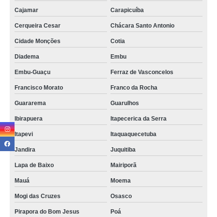
troca tela samsung Chácara Flora
Cajamar
Carapicuíba
serviço de troca de tela xiaomi Campo Belo
Cerqueira Cesar
Chácara Santo Antonio
qual o preço de troca de tela Brás
Cidade Monções
Cotia
troca telas samsung Sapopemba
Diadema
Embu
serviço de troca de tela motorola Vila Prudente
Embu-Guaçu
Ferraz de Vasconcelos
troca de tela celular valores Ibirapuera
Francisco Morato
Franco da Rocha
qual o preço de troca tela samsung José Bonifácio
Guararema
Guarulhos
serviço de troca tela celular Jardim América
Ibirapuera
Itapecerica da Serra
serviço de troca de tela celular samsung Centro
Itapevi
Itaquaquecetuba
troca tela valores Vila Mascote
Jandira
Juquitiba
Lapa de Baixo
Mairiporã
troca tela Centro
Mauá
Moema
troca de telas celular Centro
Mogi das Cruzes
Osasco
troca de telas iphone Cidade Ademar
Pirapora do Bom Jesus
Poá
troca de tela samsung valores Diadema