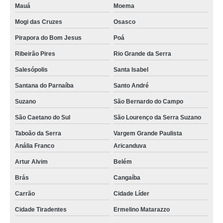
Mauá
Moema
assistências técnicas de iphone Penha
Mogi das Cruzes
Osasco
onde tem assistência da apple iphone Guarulhos
Pirapora do Bom Jesus
Poá
assistência técnica para iphone Belém
Ribeirão Pires
Rio Grande da Serra
assistência iphone telefone Zona Oeste
Salesópolis
Santa Isabel
assistências para iphone Jardim São Luís
Santana do Parnaíba
Santo André
assistência técnica iphone autorizada telefone Guaianases
Suzano
São Bernardo do Campo
contato de assistência celular iphone Vila Prudente
São Caetano do Sul
São Lourenço da Serra Suzano
assistência para iphone telefone Vila Mascote
Taboão da Serra
Vargem Grande Paulista
assistências do iphone Itaim Bibi
Anália Franco
Aricanduva
contato de assistência iphone Cajamar
Artur Alvim
Belém
assistência técnica iphone autorizada telefone Taboão da Serra
Brás
Cangaíba
onde tem assistência para iphone Jaguará
Carrão
Cidade Líder
Cidade Tiradentes
Ermelino Matarazzo
onde tem assistência do iphone Barueri