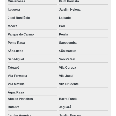
Guaianases
Itaim Paulista
assistência do iphone telefone Cidade Líder
Itaquera
Jardim Helena
assistências da apple iphone Aricanduva
José Bonifácio
Lajeado
assistência técnica em iphone telefone Poá
Mooca
Pari
onde tem assistência técnica em iphone Barueri
Parque do Carmo
Penha
assistências iphone São Paulo
Ponte Rasa
Sapopemba
onde tem assistência de iphone Água Rasa
São Lucas
São Mateus
contato de assistência de iphone Cidade Líder
São Miguel
São Rafael
onde tem assistência celular iphone Jaçanã
Tatuapé
Vila Curuçá
assistência técnica do iphone telefone Jardim Paulistano
Vila Formosa
Vila Jacuí
contato de assistência técnica de iphone Sapopemba
Vila Matilde
Vila Prudente
contato de assistência para iphone Ermelino Matarazzo
Água Rasa
Alto de Pinheiros
Barra Funda
assistências técnicas do iphone Agua Branca
Butantã
Jaguará
assistência iphone Aricanduva
Jardim América
Jardim Europa