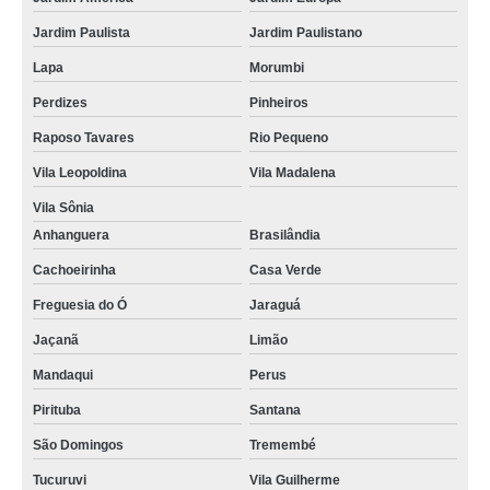
assistência da apple iphone Chácara Santo Antonio
Jardim Paulista
Jardim Paulistano
assistências técnicas do iphone Vila Formosa
Lapa
Morumbi
assistência iphone telefone Perus
Perdizes
Pinheiros
assistências técnicas em iphone Guararema
Raposo Tavares
Rio Pequeno
assistência técnica de iphone Ponte Rasa
Vila Leopoldina
Vila Madalena
contato de assistência técnica do iphone Jardim Ângela
Vila Sônia
assistência da apple iphone telefone Belém
Anhanguera
Brasilândia
assistência técnica em iphone Jaguará
Cachoeirinha
Casa Verde
onde tem assistência técnica do iphone Sacomã
Freguesia do Ó
Jaraguá
assistência iphone Vila Curuçá
Jaçanã
Limão
onde tem assistência técnica de iphone Ferraz de Vasconcelos
Mandaqui
Perus
Pirituba
Santana
assistência celular iphone telefone São Miguel
São Domingos
Tremembé
contato de assistência técnica de iphone Anhanguera
Tucuruvi
Vila Guilherme
assistência para iphone Santa Isabel