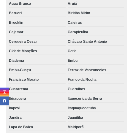
Agua Branca
Arujá
assistência técnica em iphone telefone Liberdade
Barueri
Biritiba Mirim
onde tem assistência técnica para iphone Cidade Tiradentes
Brooklin
Caieiras
assistência do iphone Chácara Flora
Cajamar
Carapicuíba
assistência para iphone Osasco
Cerqueira Cesar
Chácara Santo Antonio
contato de assistência técnica iphone autorizada Moema
Cidade Monções
Cotia
contato de assistência técnica iphone Perus
Diadema
Embu
assistência técnica do iphone São Paulo
Embu-Guaçu
Ferraz de Vasconcelos
contato de assistência de iphone Vila Leopoldina
Francisco Morato
Franco da Rocha
assistências celular iphone Lapa de Baixo
Guararema
Guarulhos
onde tem assistência celular iphone Pedreira
Ibirapuera
Itapecerica da Serra
onde tem assistência técnica iphone autorizada Sapopemba
Itapevi
Itaquaquecetuba
assistências para iphone Cidade Monções
Jandira
Juquitiba
Lapa de Baixo
Mairiporã
assistência da apple iphone Santo André