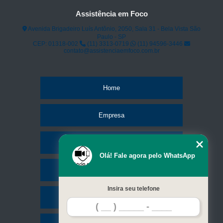
assistência para iphone telefone Barra Funda
Assistência em Foco
assistência de iphone telefone Ibirapuera
Avenida Brigadeiro Luís Antônio, 2050, Sala 31 - Bela Vista São
Paulo - SP
contato de assistência da apple iphone Taboão da Serra
CEP: 01318-002
(11) 3313-0719
(11) 94596-3446
contato@assistenciaemfoco.com.br
assistência técnica de iphone telefone Cambuci
Home
Empresa
Missão
Olá! Fale agora pelo WhatsApp
Serviços
Insira seu telefone
Contato