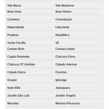
Vila Maria
Vila Medeiros
onde tem assistência do iphone São Miguel
Bela Vista
Bom Retiro
contato de assistência técnica iphone Limão
Cambuci
Consolação
onde tem assistência técnica iphone autorizada Perdizes
Higienópolis
Liberdade
assistência de iphone telefone Socorro
Paulista
República
assistência técnica iphone autorizada Morumbi
Santa Cecília
Sé
assistência do iphone telefone Parelheiros
Campo Belo
Campo Limpo
Capão Redondo
Chácara Flora
assistência celular iphone São Paulo
Chácara ST Antônio
Cidade Ademar
onde tem assistência técnica iphone Guarulhos
Cidade Dutra
Cursino
assistência técnica para iphone Casa Verde
Grajaú
Ipiranga
onde tem assistência técnica para iphone Barueri
Itaim Bibi
Jabaquara
assistência técnica iphone telefone Jabaquara
Jardim São Luís
Jardim Ângela
assistências técnicas para iphone Capão Redondo
Marsilac
Moema Pássaros
contato de assistência técnica em iphone Consolação