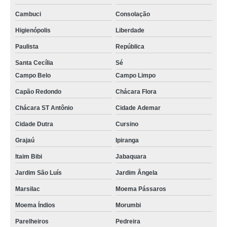
onde fazer conserto tela iphone 7 Vila Mariana
Cambuci
Consolação
conserto microfone iphone 7 Vila Mariana
Higienópolis
Liberdade
consertos tela iphone x Pirituba
Paulista
República
conserto de tela iphone orçar Bela Vista
Santa Cecília
Sé
onde fazer conserto face id iphone x Guararema
Campo Belo
Campo Limpo
Capão Redondo
Chácara Flora
conserto iphone Vila Mascote
Chácara ST Antônio
Cidade Ademar
cotação de conserto face id iphone x Itaquaquecetuba
Cidade Dutra
Cursino
cotação de conserto iphone Perdizes
Grajaú
Ipiranga
consertos tela iphone x Lapa
Itaim Bibi
Jabaquara
cotação de conserto tela iphone Butantã
Jardim São Luís
Jardim Ângela
onde fazer conserto de iphone Vila Jacuí
Marsilac
Moema Pássaros
conserto tela iphone Parque do Carmo
Moema Índios
Morumbi
conserto de tela de iphone orçar Sacomã
Parelheiros
Pedreira