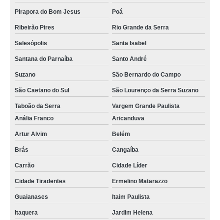
Pirapora do Bom Jesus
Poá
conserto de tela iphone orçar República
Ribeirão Pires
Rio Grande da Serra
consertos traseira iphone 8 Carapicuíba
Salesópolis
Santa Isabel
onde fazer conserto tela iphone x Santa Isabel
Santana do Parnaíba
Santo André
conserto tela iphone 7 Tatuapé
Suzano
São Bernardo do Campo
cotação de conserto tela iphone x Mairiporã
São Caetano do Sul
São Lourenço da Serra Suzano
conserto tela iphone x orçar Moema
Taboão da Serra
Vargem Grande Paulista
consertos traseira iphone 8 plus Arujá
Anália Franco
Aricanduva
conserto face id iphone x orçar Moema Índios
Artur Alvim
Belém
cotação de conserto de iphone Bom Retiro
Brás
Cangaíba
conserto microfone iphone 7 orçar Chácara Santo Antonio
Carrão
Cidade Líder
Cidade Tiradentes
Ermelino Matarazzo
cotação de conserto traseira iphone 8 plus Mairiporã
Guaianases
Itaim Paulista
consertos tela iphone 6 São Paulo
Itaquera
Jardim Helena
conserto iphone orçar Anália Franco