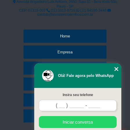
consertos face id iphone x Vila Andrade
Avenida Brigadeiro Luís Antônio, 2050, Sala 31 - Bela Vista São
Paulo - SP
conserto face id iphone x Vila Madalena
CEP: 01318-002
(11) 3313-0719
(11) 94596-3446
contato@assistenciaemfoco.com.br
onde fazer conserto tela iphone 7 Franco da Rocha
Home
Empresa
Missão
Olá! Fale agora pelo WhatsApp
Serviços
Insira seu telefone
Contato
Mapa do site
Iniciar conversa