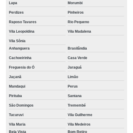
Lapa
Morumbi
conserto tela iphone x Vila Prudente
Perdizes
Pinheiros
conserto tela iphone 6 São Caetano do Sul
Raposo Tavares
Rio Pequeno
conserto traseira iphone 8 orçar Embu-Guaçu
Vila Leopoldina
Vila Madalena
onde fazer conserto tela iphone x Vila Mariana
Vila Sônia
conserto face id iphone x Casa Verde
Anhanguera
Brasilândia
conserto microfone iphone 7 Jandira
Cachoeirinha
Casa Verde
onde fazer conserto traseira iphone 8 Jabaquara
Freguesia do Ó
Jaraguá
consertos face id iphone x Limão
Jaçanã
Limão
consertos traseira iphone 8 Jardim América
Mandaqui
Perus
Pirituba
Santana
consertos traseira iphone 8 plus Rio Pequeno
São Domingos
Tremembé
consertos microfone iphone 7 Saúde
Tucuruvi
Vila Guilherme
cotação de conserto de iphone Caieiras
Vila Maria
Vila Medeiros
consertos microfone iphone 7 Salesópolis
Bela Vista
Bom Retiro