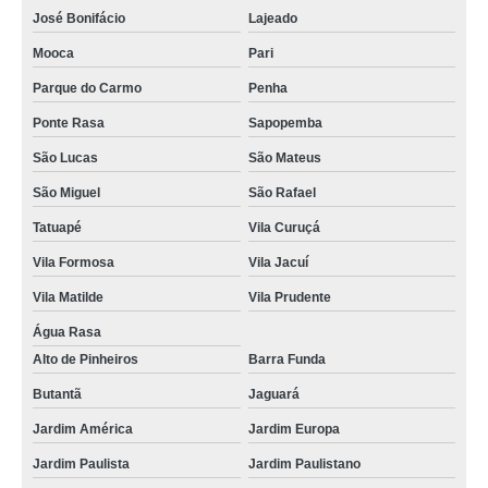
José Bonifácio
Lajeado
conserto tela iphone 7 Vila Jacuí
Mooca
Pari
conserto iphone Jandira
Parque do Carmo
Penha
conserto de tela de iphone orçar Jardim São Luís
Ponte Rasa
Sapopemba
conserto tela iphone 6 orçar Socorro
São Lucas
São Mateus
conserto de tela de iphone Vila Andrade
São Miguel
São Rafael
conserto microfone iphone 7 orçar Socorro
Tatuapé
Vila Curuçá
cotação de conserto microfone iphone 7 São Bernardo do Campo
Vila Formosa
Vila Jacuí
consertos tela iphone 7 Vargem Grande Paulista
Vila Matilde
Vila Prudente
onde fazer conserto iphone Artur Alvim
Água Rasa
Alto de Pinheiros
Barra Funda
cotação de conserto microfone iphone 7 Zona Sul
Butantã
Jaguará
consertos tela iphone Cajamar
Jardim América
Jardim Europa
onde fazer conserto iphone Diadema
Jardim Paulista
Jardim Paulistano
conserto tela iphone x Barueri