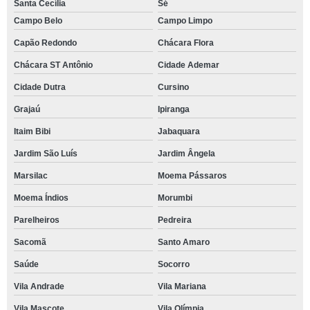
Santa Cecília
Sé
Campo Belo
Campo Limpo
Capão Redondo
Chácara Flora
Chácara ST Antônio
Cidade Ademar
Cidade Dutra
Cursino
Grajaú
Ipiranga
Itaim Bibi
Jabaquara
Jardim São Luís
Jardim Ângela
Marsilac
Moema Pássaros
Moema Índios
Morumbi
Parelheiros
Pedreira
Sacomã
Santo Amaro
Saúde
Socorro
Vila Andrade
Vila Mariana
Vila Mascote
Vila Olímpia