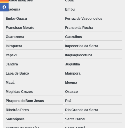
Cidade Monções
Cotia
Diadema
Embu
Embu-Guaçu
Ferraz de Vasconcelos
Francisco Morato
Franco da Rocha
Guararema
Guarulhos
Ibirapuera
Itapecerica da Serra
Itapevi
Itaquaquecetuba
Jandira
Juquitiba
Lapa de Baixo
Mairiporã
Mauá
Moema
Mogi das Cruzes
Osasco
Pirapora do Bom Jesus
Poá
Ribeirão Pires
Rio Grande da Serra
Salesópolis
Santa Isabel