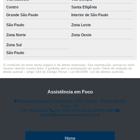
Centro
Santa Efigênia
Grande São Paulo
Interior de São Paulo
São Paulo
Zona Leste
Zona Norte
Zona Oeste
Zona Sul
São Paulo
O conteúdo do texto desta página é de direito reservado. Sua reprodução, parcial ou total,
mesmo citando nossos links, é proibida sem a autorização do autor. Crime de violação de
direito autoral – artigo 184 do Código Penal –
Lei 9610/98 - Lei de direitos autorais
.
Assistência em Foco
Avenida Brigadeiro Luís Antônio, 2050, Sala 31 - Bela Vista São
Paulo - SP
CEP: 01318-002
(11) 3313-0719
(11) 94596-3446
contato@assistenciaemfoco.com.br
Home