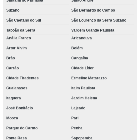
Santana do Parnaíba
Santo André
Suzano
São Bernardo do Campo
São Caetano do Sul
São Lourenço da Serra Suzano
Taboão da Serra
Vargem Grande Paulista
Anália Franco
Aricanduva
Artur Alvim
Belém
Brás
Cangaíba
Carrão
Cidade Líder
Cidade Tiradentes
Ermelino Matarazzo
Guaianases
Itaim Paulista
Itaquera
Jardim Helena
José Bonifácio
Lajeado
Mooca
Pari
Parque do Carmo
Penha
Ponte Rasa
Sapopemba