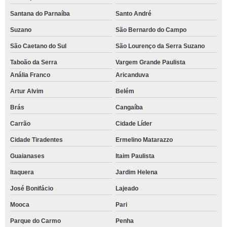
Santana do Parnaíba
Santo André
Suzano
São Bernardo do Campo
São Caetano do Sul
São Lourenço da Serra Suzano
Taboão da Serra
Vargem Grande Paulista
Anália Franco
Aricanduva
Artur Alvim
Belém
Brás
Cangaíba
Carrão
Cidade Líder
Cidade Tiradentes
Ermelino Matarazzo
Guaianases
Itaim Paulista
Itaquera
Jardim Helena
José Bonifácio
Lajeado
Mooca
Pari
Parque do Carmo
Penha