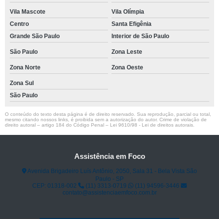
Vila Mascote
Vila Olímpia
Centro
Santa Efigênia
Grande São Paulo
Interior de São Paulo
São Paulo
Zona Leste
Zona Norte
Zona Oeste
Zona Sul
São Paulo
O conteúdo do texto desta página é de direito reservado. Sua reprodução, parcial ou total,
mesmo citando nossos links, é proibida sem a autorização do autor. Crime de violação de
direito autoral – artigo 184 do Código Penal –
Lei 9610/98 - Lei de direitos autorais
.
Assistência em Foco
Avenida Brigadeiro Luís Antônio, 2050, Sala 31 - Bela Vista São
Paulo - SP
CEP: 01318-002
(11) 3313-0719
(11) 94596-3446
contato@assistenciaemfoco.com.br