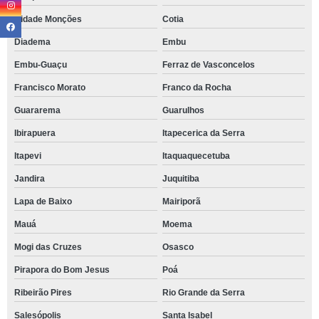
Cidade Monções
Cotia
Diadema
Embu
Embu-Guaçu
Ferraz de Vasconcelos
Francisco Morato
Franco da Rocha
Guararema
Guarulhos
Ibirapuera
Itapecerica da Serra
Itapevi
Itaquaquecetuba
Jandira
Juquitiba
Lapa de Baixo
Mairiporã
Mauá
Moema
Mogi das Cruzes
Osasco
Pirapora do Bom Jesus
Poá
Ribeirão Pires
Rio Grande da Serra
Salesópolis
Santa Isabel