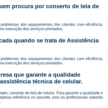
Curso de Manutenção e Conserto de Celular
 quem procura por
conserto de tela de
Curso para Conserto de Celular
Curso Completo Manutenção e Conserto de
 problemas dos equipamentos dos clientes com eficiência,
Curso de Manutenção de Celular em São Pau
e na execução dos serviços prestados.
Curso de Manutenção de Celular Online
cada quando se trata de Assistência
Curso de Manutenção em Celular
C
Curso Manutenção em Celular
 problemas dos equipamentos dos clientes com eficiência,
Curso Técnico de Manutenção de Celular
e na execução dos serviços prestados.
Curso Completo de 
resa que garante a qualidade
Curso Completo de Manutenção e Conserto d
ssistência técnica de celular.
Curso Conserto de Celular Presencial
Curso Online Conserto de Celular
o, conserto de tela de celular. Para garantir a qualidade e
presa referência no assunto, pois os profissionais saberão
Curso Presencial Conserto de Celular
.