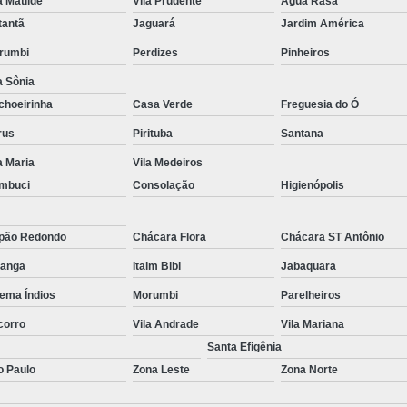
a Matilde
Vila Prudente
Água Rasa
tantã
Jaguará
Jardim América
rumbi
Perdizes
Pinheiros
a Sônia
choeirinha
Casa Verde
Freguesia do Ó
rus
Pirituba
Santana
a Maria
Vila Medeiros
mbuci
Consolação
Higienópolis
pão Redondo
Chácara Flora
Chácara ST Antônio
ranga
Itaim Bibi
Jabaquara
ema Índios
Morumbi
Parelheiros
corro
Vila Andrade
Vila Mariana
Santa Efigênia
o Paulo
Zona Leste
Zona Norte