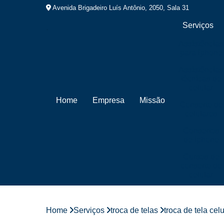
Avenida Brigadeiro Luís Antônio, 2050, Sala 31
Serviços
Assistências
para iphone
Assistências
técnicas de
celular
Home
Empresa
Missão
Conserto de
celulares
Consertos
de iphone
Cursos de
conserto de
celular
Cursos de
manutenção
de celular
Home
Serviços
troca de telas
troca de tela ce