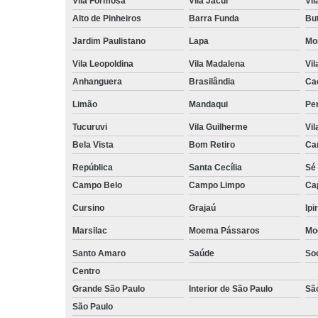
Vila Formosa
Vila Jacuí
Vil
Alto de Pinheiros
Barra Funda
Bu
Jardim Paulistano
Lapa
Mo
Vila Leopoldina
Vila Madalena
Vil
Anhanguera
Brasilândia
Ca
Limão
Mandaqui
Pe
Tucuruvi
Vila Guilherme
Vil
Bela Vista
Bom Retiro
Ca
República
Santa Cecília
Sé
Campo Belo
Campo Limpo
Ca
Cursino
Grajaú
Ipi
Marsilac
Moema Pássaros
Mo
Santo Amaro
Saúde
So
Centro
Grande São Paulo
Interior de São Paulo
Sã
São Paulo