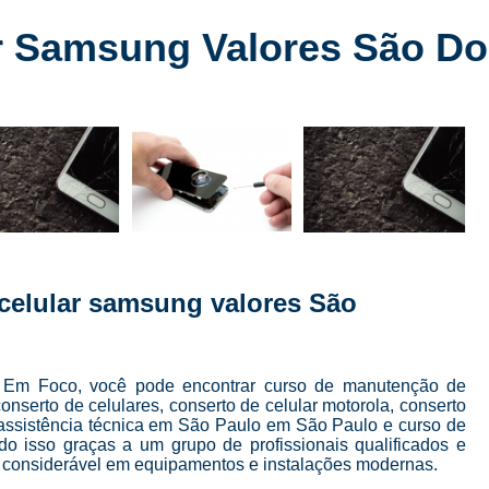
Conserto de Celular
Conserto de Celular 
ar Samsung Valores São D
Conserto de Celular em SP
Conserto de Celular Mais Próxim
Conserto de Celular Perto de Mi
Conserto de Tela de Celular
Conser
Conserto de Tela de Iphone
Consert
Conserto Iphone em São Paulo
Conserto 
Conserto Tela Iphone
Conserto Te
 celular samsung valores São
Conserto Tela Iphone X
Conserto Trase
Curso Completo Manutenção e 
ia Em Foco, você pode encontrar curso de manutenção de
Curso Conserto e Manutenção de Cel
onserto de celulares, conserto de celular motorola, conserto
Curso de Conserto de Celular em São Pau
r, assistência técnica em São Paulo em São Paulo e curso de
Tudo isso graças a um grupo de profissionais qualificados e
Curso de Conserto de Celular Presencial
 considerável em equipamentos e instalações modernas.