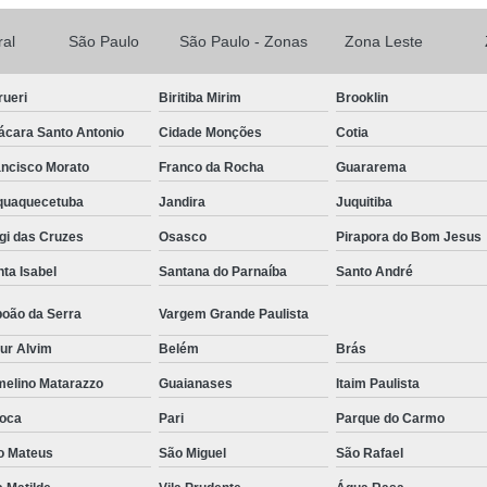
Reparo de Placa de Celular
Reparo 
ral
São Paulo
São Paulo - Zonas
Zona Leste
Reparo em Placa de Celular
Reparo Tela Ce
rueri
Biritiba Mirim
Brooklin
Troca de Tela Celular Samsung
Troca de
ácara Santo Antonio
Cidade Monções
Cotia
Troca de Tela em São Paulo
Troca
ancisco Morato
Franco da Rocha
Guararema
Troca de Tela Motorola
Troca de 
aquaquecetuba
Jandira
Juquitiba
Troca Te
gi das Cruzes
Osasco
Pirapora do Bom Jesus
ta Isabel
Santana do Parnaíba
Santo André
boão da Serra
Vargem Grande Paulista
ur Alvim
Belém
Brás
melino Matarazzo
Guaianases
Itaim Paulista
oca
Pari
Parque do Carmo
o Mateus
São Miguel
São Rafael