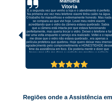
Cibelle
Marques
perfeito.
 na água.
 Mas nada
iaomi
Atendimento excelente, desde do meu primeiro contato pelo
. Sabia
whatsapp com o Igor, onde me orientou referente a troca da tel
nando
quebrada do meu celular, ótimos profissionais e o melhor, não
fone e fui
foi preciso trocar o display, conseguiu retirar o vidro sem
 e o rapaz
danificar a peça e realizar somente a troca do mesmo, muito
penas a
cuidadosos e atenciosos, meu celular ficou perfeito.
eu imenso
ADE desse
izer que
elícula
tratando
ma outra.
pre.
Regiões onde a Assistência em