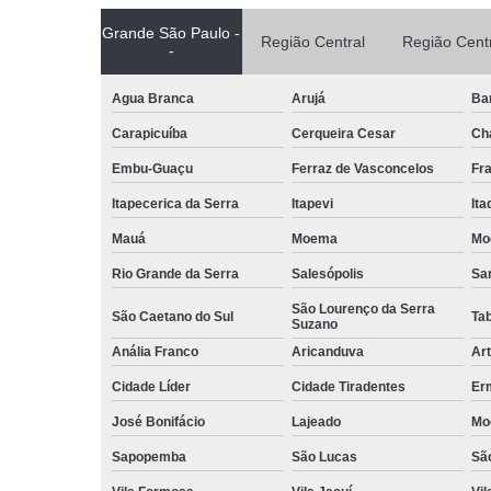
Grande São Paulo -
Região Central
Região Cent
-
Agua Branca
Arujá
Ba
Carapicuíba
Cerqueira Cesar
Ch
Embu-Guaçu
Ferraz de Vasconcelos
Fr
Itapecerica da Serra
Itapevi
It
Mauá
Moema
Mo
Rio Grande da Serra
Salesópolis
San
São Lourenço da Serra
São Caetano do Sul
Ta
Suzano
Anália Franco
Aricanduva
Art
Cidade Líder
Cidade Tiradentes
Er
José Bonifácio
Lajeado
Mo
Sapopemba
São Lucas
Sã