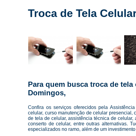
Cursos para
conserto de
Troca de Tela Celul
celulares
Cursos para
manutenção
de celular
Cursos para
manutenção
de celulares
Loja de
conserto de
celulares
Para quem busca troca de tela
Manutenção
Domingos,
de celulares
Reparo de
Confira os serviços oferecidos pela Assistênc
celulares
celular, curso manutenção de celular presencial, c
de tela de celular, assistência técnica de celula
Troca de
conserto de celular, entre outras alternativas. 
telas
especializados no ramo, além de um investimento