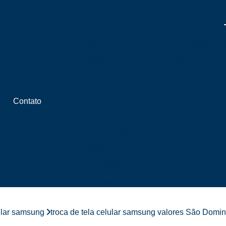
Assistência Celular Iphone
Assistênci
Assistência Iphone
Assistência para
Assistência Técnica em Iphon
Assistência Técnica Iphone Autorizada
Contato
Assistência Técnica Iphone em SP
Assistência Técnica Celular
Assistência Técnica Celular Delivery
Assistência Técnica Celular em SP
Assistência Técnica Celular Lg
Assistência Técnica Celular Próximo 
lular samsung
troca de tela celular samsung valores São Domi
Assistência Técnica de Celular Próximo a 