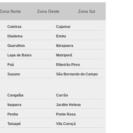
de Tela de Celular
Reparo em Celular
Zona Norte
Zona Oeste
Zona Sul
lular
Troca de Tela
Troca de Tela Celular
Caieiras
Cajamar
 Tela de Celular
Troca de Tela do Celular
Diadema
Embu
 de Tela em SP
Troca de Tela Iphone
Guarulhos
Ibirapuera
Tela Samsung
Troca de Tela Xiaomi
Lapa de Baixo
Mairiporã
la Celular
Poá
Ribeirão Pires
Suzano
São Bernardo do Campo
Cangaíba
Carrão
Itaquera
Jardim Helena
Penha
Ponte Rasa
Tatuapé
Vila Curuçá