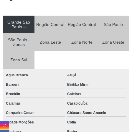
Grande São
Região Central
Região Central
São Paulo
Paulo --
São Paulo -
Zona Leste
Zona Norte
Zona Oeste
Zonas
Zona Sul
Agua Branca
Arujá
Barueri
Biritiba Mirim
Brooklin
Caieiras
Cajamar
Carapicuíba
Cerqueira Cesar
Chácara Santo Antonio
Cidade Monções
Cotia
Diadema
Embu