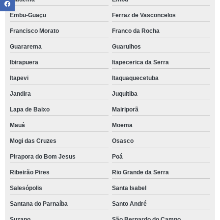
Embu-Guaçu
Ferraz de Vasconcelos
Francisco Morato
Franco da Rocha
Guararema
Guarulhos
Ibirapuera
Itapecerica da Serra
Itapevi
Itaquaquecetuba
Jandira
Juquitiba
Lapa de Baixo
Mairiporã
Mauá
Moema
Mogi das Cruzes
Osasco
Pirapora do Bom Jesus
Poá
Ribeirão Pires
Rio Grande da Serra
Salesópolis
Santa Isabel
Santana do Parnaíba
Santo André
Suzano
São Bernardo do Campo