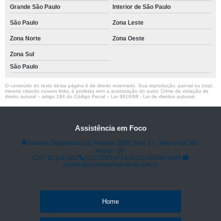
Grande São Paulo
Interior de São Paulo
São Paulo
Zona Leste
Zona Norte
Zona Oeste
Zona Sul
São Paulo
O conteúdo do texto desta página é de direito reservado. Sua reprodução, parcial ou total,
mesmo citando nossos links, é proibida sem a autorização do autor. Crime de violação de
direito autoral – artigo 184 do Código Penal –
Lei 9610/98 - Lei de direitos autorais
.
Assistência em Foco
Avenida Brigadeiro Luís Antônio, 2050, Sala 31 - Bela Vista São
Paulo - SP
CEP: 01318-002
(11) 3313-0719
(11) 94596-3446
contato@assistenciaemfoco.com.br
Home