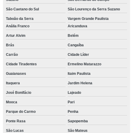
São Caetano do Sul
São Lourenço da Serra Suzano
Taboão da Serra
Vargem Grande Paulista
Anália Franco
Aricanduva
Artur Alvim
Belém
Brás
Cangaíba
Carrão
Cidade Líder
Cidade Tiradentes
Ermelino Matarazzo
Guaianases
Itaim Paulista
Itaquera
Jardim Helena
José Bonifácio
Lajeado
Mooca
Pari
Parque do Carmo
Penha
Ponte Rasa
Sapopemba
São Lucas
São Mateus