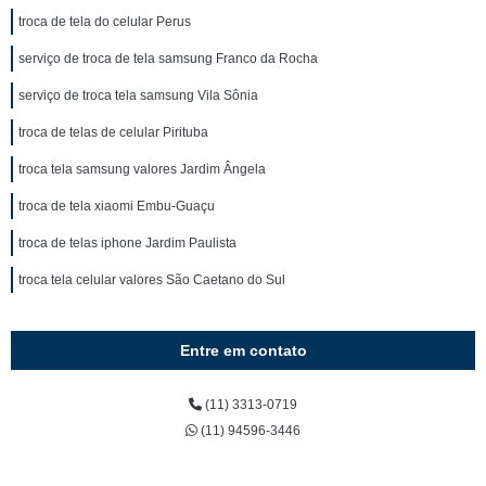
troca de tela do celular Perus
serviço de troca de tela samsung Franco da Rocha
serviço de troca tela samsung Vila Sônia
troca de telas de celular Pirituba
troca tela samsung valores Jardim Ângela
troca de tela xiaomi Embu-Guaçu
troca de telas iphone Jardim Paulista
troca tela celular valores São Caetano do Sul
Entre em contato
(11) 3313-0719
(11) 94596-3446