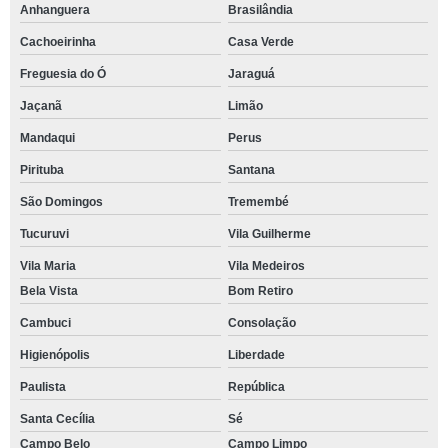
Anhanguera
Brasilândia
Cachoeirinha
Casa Verde
Freguesia do Ó
Jaraguá
Jaçanã
Limão
Mandaqui
Perus
Pirituba
Santana
São Domingos
Tremembé
Tucuruvi
Vila Guilherme
Vila Maria
Vila Medeiros
Bela Vista
Bom Retiro
Cambuci
Consolação
Higienópolis
Liberdade
Paulista
República
Santa Cecília
Sé
Campo Belo
Campo Limpo