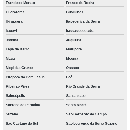
Francisco Morato
Franco da Rocha
Guararema
Guarulhos
Ibirapuera
Itapecerica da Serra
Itapevi
Itaquaquecetuba
Jandira
Juquitiba
Lapa de Baixo
Mairiporã
Mauá
Moema
Mogi das Cruzes
Osasco
Pirapora do Bom Jesus
Poá
Ribeirão Pires
Rio Grande da Serra
Salesópolis
Santa Isabel
Santana do Parnaíba
Santo André
Suzano
São Bernardo do Campo
São Caetano do Sul
São Lourenço da Serra Suzano