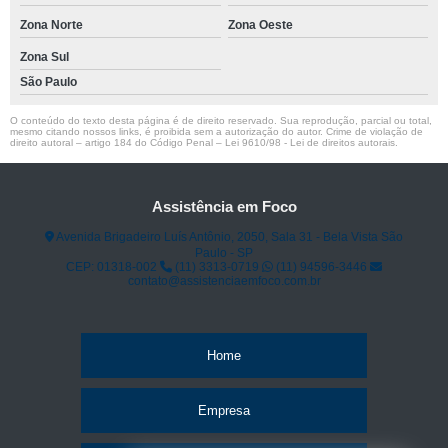
Zona Norte
Zona Oeste
Zona Sul
São Paulo
O conteúdo do texto desta página é de direito reservado. Sua reprodução, parcial ou total,
mesmo citando nossos links, é proibida sem a autorização do autor. Crime de violação de
direito autoral – artigo 184 do Código Penal –
Lei 9610/98 - Lei de direitos autorais
.
Assistência em Foco
Avenida Brigadeiro Luís Antônio, 2050, Sala 31 - Bela Vista São
Paulo - SP
CEP: 01318-002
(11) 3313-0719
(11) 94596-3446
contato@assistenciaemfoco.com.br
Home
Empresa