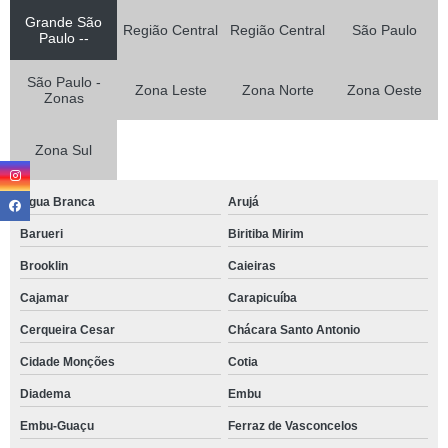
Grande São
Região Central
Região Central
São Paulo
Paulo --
São Paulo -
Zona Leste
Zona Norte
Zona Oeste
Zonas
Zona Sul
Agua Branca
Arujá
Barueri
Biritiba Mirim
Brooklin
Caieiras
Cajamar
Carapicuíba
Cerqueira Cesar
Chácara Santo Antonio
Cidade Monções
Cotia
Diadema
Embu
Embu-Guaçu
Ferraz de Vasconcelos