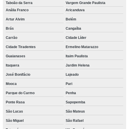
Taboão da Serra
Vargem Grande Paulista
Anália Franco
Aricanduva
Artur Alvim
Belém
Brás
Cangaíba
Carrão
Cidade Líder
Cidade Tiradentes
Ermelino Matarazzo
Guaianases
Itaim Paulista
Itaquera
Jardim Helena
José Bonifácio
Lajeado
Mooca
Pari
Parque do Carmo
Penha
Ponte Rasa
Sapopemba
São Lucas
São Mateus
São Miguel
São Rafael