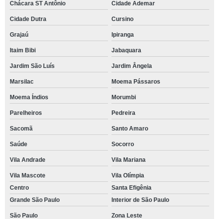
Chácara ST Antônio
Cidade Ademar
Cidade Dutra
Cursino
Grajaú
Ipiranga
Itaim Bibi
Jabaquara
Jardim São Luís
Jardim Ângela
Marsilac
Moema Pássaros
Moema Índios
Morumbi
Parelheiros
Pedreira
Sacomã
Santo Amaro
Saúde
Socorro
Vila Andrade
Vila Mariana
Vila Mascote
Vila Olímpia
Centro
Santa Efigênia
Grande São Paulo
Interior de São Paulo
São Paulo
Zona Leste