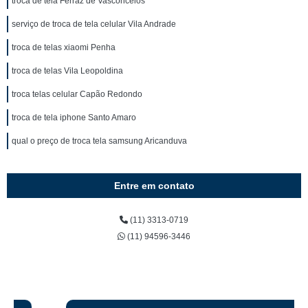
troca de tela Ferraz de Vasconcelos
serviço de troca de tela celular Vila Andrade
troca de telas xiaomi Penha
troca de telas Vila Leopoldina
troca telas celular Capão Redondo
troca de tela iphone Santo Amaro
qual o preço de troca tela samsung Aricanduva
Entre em contato
(11) 3313-0719
(11) 94596-3446