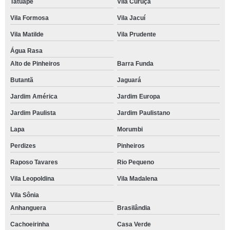
Tatuapé
Vila Curuçá
Vila Formosa
Vila Jacuí
Vila Matilde
Vila Prudente
Água Rasa
Alto de Pinheiros
Barra Funda
Butantã
Jaguará
Jardim América
Jardim Europa
Jardim Paulista
Jardim Paulistano
Lapa
Morumbi
Perdizes
Pinheiros
Raposo Tavares
Rio Pequeno
Vila Leopoldina
Vila Madalena
Vila Sônia
Anhanguera
Brasilândia
Cachoeirinha
Casa Verde