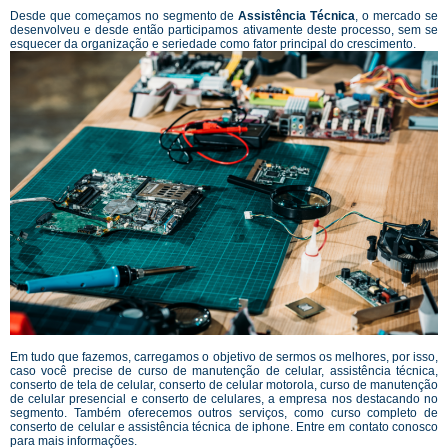
Desde que começamos no segmento de
Assistência Técnica
, o mercado se
desenvolveu e desde então participamos ativamente deste processo, sem se
esquecer da organização e seriedade como fator principal do crescimento.
Em tudo que fazemos, carregamos o objetivo de sermos os melhores, por isso,
caso você precise de curso de manutenção de celular, assistência técnica,
conserto de tela de celular, conserto de celular motorola, curso de manutenção
de celular presencial e conserto de celulares, a empresa nos destacando no
segmento. Também oferecemos outros serviços, como curso completo de
conserto de celular e assistência técnica de iphone. Entre em contato conosco
para mais informações.