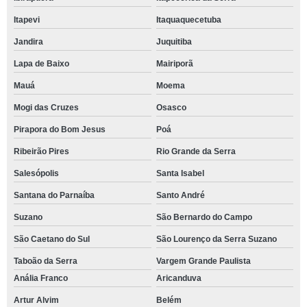
Itapevi
Itaquaquecetuba
Jandira
Juquitiba
Lapa de Baixo
Mairiporã
Mauá
Moema
Mogi das Cruzes
Osasco
Pirapora do Bom Jesus
Poá
Ribeirão Pires
Rio Grande da Serra
Salesópolis
Santa Isabel
Santana do Parnaíba
Santo André
Suzano
São Bernardo do Campo
São Caetano do Sul
São Lourenço da Serra Suzano
Taboão da Serra
Vargem Grande Paulista
Anália Franco
Aricanduva
Artur Alvim
Belém