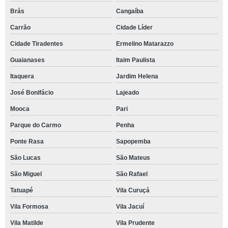
Brás
Cangaíba
Carrão
Cidade Líder
Cidade Tiradentes
Ermelino Matarazzo
Guaianases
Itaim Paulista
Itaquera
Jardim Helena
José Bonifácio
Lajeado
Mooca
Pari
Parque do Carmo
Penha
Ponte Rasa
Sapopemba
São Lucas
São Mateus
São Miguel
São Rafael
Tatuapé
Vila Curuçá
Vila Formosa
Vila Jacuí
Vila Matilde
Vila Prudente