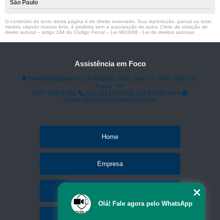
São Paulo
O conteúdo do texto desta página é de direito reservado. Sua reprodução, parcial ou total,
mesmo citando nossos links, é proibida sem a autorização do autor. Crime de violação de
direito autoral – artigo 184 do Código Penal –
Lei 9610/98 - Lei de direitos autorais
.
Assistência em Foco
Avenida Brigadeiro Luís Antônio, 2050, Sala 31 - Bela Vista São
Paulo - SP
CEP: 01318-002
(11) 3313-0719
(11) 94596-3446
contato@assistenciaemfoco.com.br
Home
Empresa
Missão
Olá! Fale agora pelo WhatsApp
Serviços