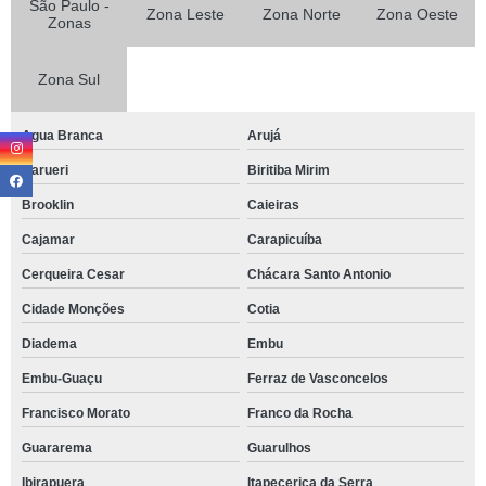
São Paulo -
Zona Leste
Zona Norte
Zona Oeste
Zonas
Zona Sul
Agua Branca
Arujá
Barueri
Biritiba Mirim
Brooklin
Caieiras
Cajamar
Carapicuíba
Cerqueira Cesar
Chácara Santo Antonio
Cidade Monções
Cotia
Diadema
Embu
Embu-Guaçu
Ferraz de Vasconcelos
Francisco Morato
Franco da Rocha
Guararema
Guarulhos
Ibirapuera
Itapecerica da Serra