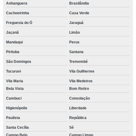
Anhanguera
Brasilândia
Cachoeirinha
Casa Verde
Freguesia do Ó
Jaraguá
Jaçanã
Limão
Mandaqui
Perus
Pirituba
Santana
São Domingos
Tremembé
Tucuruvi
Vila Guilherme
Vila Maria
Vila Medeiros
Bela Vista
Bom Retiro
Cambuci
Consolação
Higienópolis
Liberdade
Paulista
República
Santa Cecília
Sé
Campo Belo
Campo Limpo