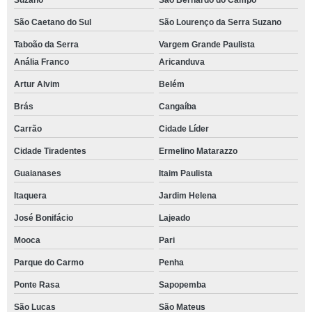
Suzano
São Bernardo do Campo
São Caetano do Sul
São Lourenço da Serra Suzano
Taboão da Serra
Vargem Grande Paulista
Anália Franco
Aricanduva
Artur Alvim
Belém
Brás
Cangaíba
Carrão
Cidade Líder
Cidade Tiradentes
Ermelino Matarazzo
Guaianases
Itaim Paulista
Itaquera
Jardim Helena
José Bonifácio
Lajeado
Mooca
Pari
Parque do Carmo
Penha
Ponte Rasa
Sapopemba
São Lucas
São Mateus