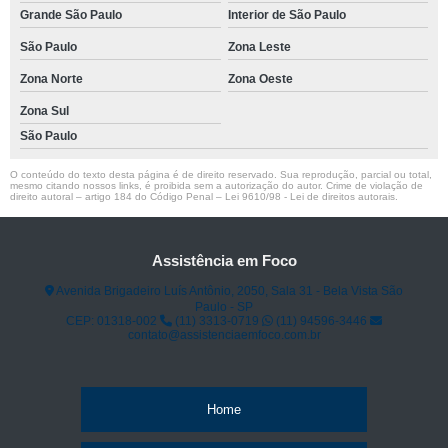
Grande São Paulo
Interior de São Paulo
São Paulo
Zona Leste
Zona Norte
Zona Oeste
Zona Sul
São Paulo
O conteúdo do texto desta página é de direito reservado. Sua reprodução, parcial ou total,
mesmo citando nossos links, é proibida sem a autorização do autor. Crime de violação de
direito autoral – artigo 184 do Código Penal –
Lei 9610/98 - Lei de direitos autorais
.
Assistência em Foco
Avenida Brigadeiro Luís Antônio, 2050, Sala 31 - Bela Vista São
Paulo - SP
CEP: 01318-002
(11) 3313-0719
(11) 94596-3446
contato@assistenciaemfoco.com.br
Home