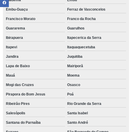
Diadema
Embu
Embu-Guaçu
Ferraz de Vasconcelos
Francisco Morato
Franco da Rocha
Guararema
Guarulhos
Ibirapuera
Itapecerica da Serra
Itapevi
Itaquaquecetuba
Jandira
Juquitiba
Lapa de Baixo
Mairiporã
Mauá
Moema
Mogi das Cruzes
Osasco
Pirapora do Bom Jesus
Poá
Ribeirão Pires
Rio Grande da Serra
Salesópolis
Santa Isabel
Santana do Parnaíba
Santo André