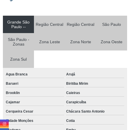
Grande São
Região Central
Região Central
São Paulo
Paulo --
São Paulo -
Zona Leste
Zona Norte
Zona Oeste
Zonas
Zona Sul
Agua Branca
Arujá
Barueri
Biritiba Mirim
Brooklin
Caieiras
Cajamar
Carapicuíba
Cerqueira Cesar
Chácara Santo Antonio
Cidade Monções
Cotia