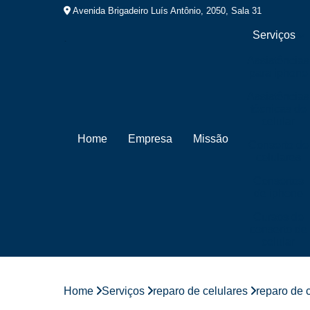
Avenida Brigadeiro Luís Antônio, 2050, Sala 31
Serviços
Assistências
para iphone
Assistências
técnicas de
celular
Home
Empresa
Missão
Conserto de
celulares
Consertos
de iphone
Cursos de
conserto de
celular
Cursos de
manutenção
de celular
Home
Serviços
reparo de celulares
reparo de 