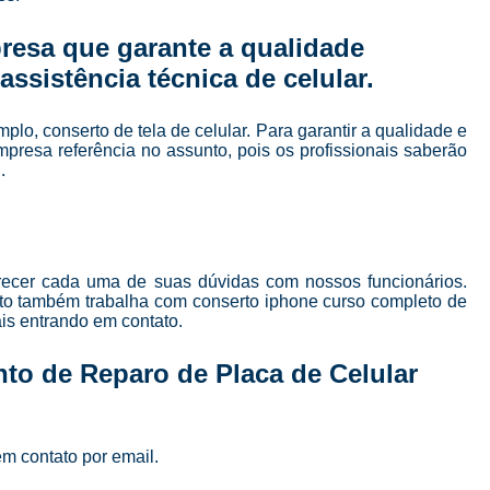
Curso de Manutenção e Conserto de Celular
resa que garante a qualidade
Curso para Conserto de Celular
ssistência técnica de celular.
Curso Completo Manutenção e Conserto de
Curso de Manutenção de Celular em São Pau
o, conserto de tela de celular. Para garantir a qualidade e
presa referência no assunto, pois os profissionais saberão
Curso de Manutenção de Celular Online
.
Curso de Manutenção em Celular
C
Curso Manutenção em Celular
Curso Técnico de Manutenção de Celular
arecer cada uma de suas dúvidas com nossos funcionários.
to também trabalha com conserto iphone curso completo de
Curso Completo de 
ais entrando em contato.
Curso Completo de Manutenção e Conserto d
to de Reparo de Placa de Celular
Curso Conserto de Celular Presencial
Curso Online Conserto de Celular
Curso Presencial Conserto de Celular
em contato por email.