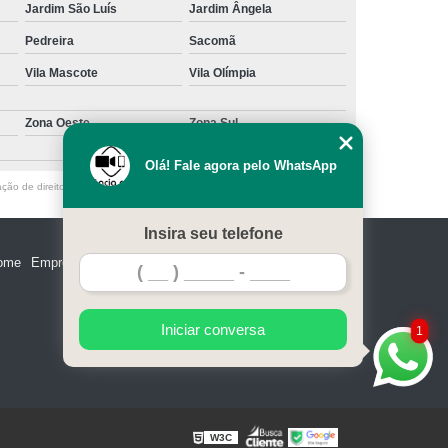
Jardim São Luís
Jardim Ângela
Pedreira
Sacomã
Vila Mascote
Vila Olímpia
Zona Oeste
Zona Sul
Olá! Fale agora pelo WhatsApp
ação de direito autoral – artigo 184 do Código Penal –
Lei 9610/98 - Lei de
Insira seu telefone
ome
Empresa
Missão
Serviços
Contato
Mapa do site
Iniciar conversa
1
W3C