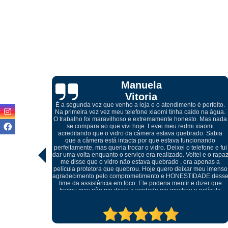
Cibelle
Marques
perfeito.
 na água.
 Mas nada
iaomi
Atendimento excelente, desde do meu primeiro contato pelo
. Sabia
whatsapp com o Igor, onde me orientou referente a troca da tel
nando
quebrada do meu celular, ótimos profissionais e o melhor, não
fone e fui
foi preciso trocar o display, conseguiu retirar o vidro sem
 e o rapaz
danificar a peça e realizar somente a troca do mesmo, muito
penas a
cuidadosos e atenciosos, meu celular ficou perfeito.
eu imenso
ADE desse
izer que
elícula
tratando
ma outra.
pre.