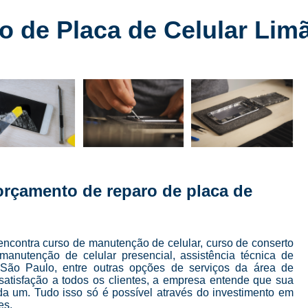
Conserto de Celular
Conserto de Celular 
 de Placa de Celular Lim
Conserto de Celular em SP
Conserto de Celular Mais Próxim
Conserto de Celular Perto de Mi
Conserto de Tela de Celular
Conser
Conserto de Tela de Iphone
Consert
Conserto Iphone em São Paulo
Conserto 
Conserto Tela Iphone
Conserto Te
orçamento de reparo de placa de
Conserto Tela Iphone X
Conserto Trase
Curso Completo Manutenção e 
ncontra curso de manutenção de celular, curso de conserto
Curso Conserto e Manutenção de Cel
 manutenção de celular presencial, assistência técnica de
Curso de Conserto de Celular em São Pau
 São Paulo, entre outras opções de serviços da área de
 satisfação a todos os clientes, a empresa entende que sua
Curso de Conserto de Celular Presencial
da um. Tudo isso só é possível através do investimento em
es.