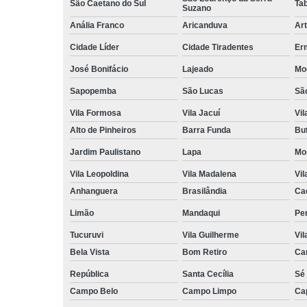
São Caetano do Sul
Ta
Suzano
Anália Franco
Aricanduva
Art
Cidade Líder
Cidade Tiradentes
Er
José Bonifácio
Lajeado
Mo
Sapopemba
São Lucas
Sã
Vila Formosa
Vila Jacuí
Vil
Alto de Pinheiros
Barra Funda
Bu
Jardim Paulistano
Lapa
Mo
Vila Leopoldina
Vila Madalena
Vil
Anhanguera
Brasilândia
Ca
Limão
Mandaqui
Pe
Tucuruvi
Vila Guilherme
Vil
Bela Vista
Bom Retiro
Ca
República
Santa Cecília
Sé
Campo Belo
Campo Limpo
Ca