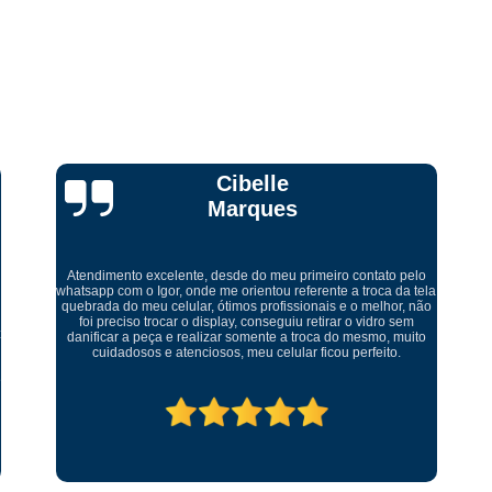
Curso Técnico Conserto Celular
Curso Técnico em Conserto de Celular
Curso Completo Manutenção de Cel
Curso de Manutenção de
Curso de Montagem e Manutenção de Ce
Curso Manutenção de Celular Online
Ricardo Tadeu
Curso Online Manutenção de Celular
C
Curso Técnico em Manutenção de Ce
a
Levei meu aparelho para conserto fui muito bem atendido um
Curso Completo de Conserto e M
ótimo ambiente serviço rápido muito bem feito. Recomendo
serviço muito bom abraço
Curso de Manutenção de Celular Ead
Curso de Manutenção de Placa de Celular
Curso Ead Manutenção de Celular
Curso Manutenção de Celular Iphone
Curso Profissionalizante Manutenção de Ce