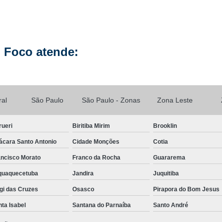
Manutenção de Celular Curso 
Loja Conserto Celular Samsung
Loja Cons
Loja de Conserto de Celular em São Pau
 Foco atende:
Loja de Conserto de Celular Mais Próxim
Loja de Manutenção Celular
Loja de Manute
Loja para Conserto de Celular
ral
São Paulo
São Paulo - Zonas
Zona Leste
Manutenção Celular Samsung
Manutençã
rueri
Biritiba Mirim
Brooklin
Manutenção de Celular Delivery
ácara Santo Antonio
Cidade Monções
Cotia
Manutenção de Celular em SP
ancisco Morato
Franco da Rocha
Guararema
Manutenção de Celular Samsung
aquaquecetuba
Jandira
Juquitiba
Manutenção do Aparelho Celular
Manuten
gi das Cruzes
Osasco
Pirapora do Bom Jesus
Reparo Celular em São Paulo
Reparo 
ta Isabel
Santana do Parnaíba
Santo André
Reparo Celular Samsung
Reparo de