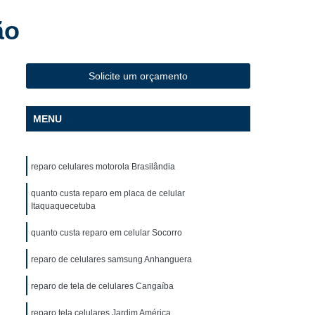
Delivery
Conserto de Celular em São Paulo
ão
Conserto de Celular Iphone
o
Conserto de Celular Motorola
Solicite um orçamento
m
Conserto de Celular Samsung
to Tela Celular
Conserto de Iphone
MENU
o Face Id Iphone X
Conserto Iphone
Iphone em SP
Conserto Microfone Iphone 7
reparo celulares motorola Brasilândia
la Iphone 6
Conserto Tela Iphone 7
quanto custa reparo em placa de celular
ira Iphone 8
Conserto de Celular Curso
Itaquaquecetuba
Conserto de Celular Versão 4.0
quanto custa reparo em celular Socorro
ular
Curso de Conserto de Celular
reparo de celulares samsung Anhanguera
lo
Curso de Conserto de Celular em SP
reparo de tela de celulares Cangaíba
Curso de Conserto e Manutenção de Celular
reparo tela celulares Jardim América