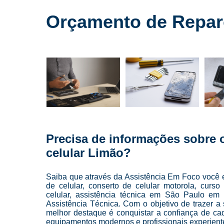
Cursos para
conserto de
Orçamento de Reparo
celulares
Cursos para
manutenção
de celular
Cursos para
manutenção
de celulares
Loja de
conserto de
celulares
Precisa de informações sobre 
Manutenção
celular Limão?
de celulares
Reparo de
Saiba que através da Assistência Em Foco você e
celulares
de celular, conserto de celular motorola, curso
celular, assistência técnica em São Paulo em
Troca de
Assistência Técnica. Com o objetivo de trazer a
telas
melhor destaque é conquistar a confiança de ca
equipamentos modernos e profissionais experient