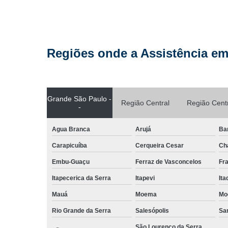
Regiões onde a Assistência em
Grande São Paulo -
Região Central
Região Cent
-
Agua Branca
Arujá
Ba
Carapicuíba
Cerqueira Cesar
Ch
Embu-Guaçu
Ferraz de Vasconcelos
Fr
Itapecerica da Serra
Itapevi
It
Mauá
Moema
Mo
Rio Grande da Serra
Salesópolis
San
São Lourenço da Serra