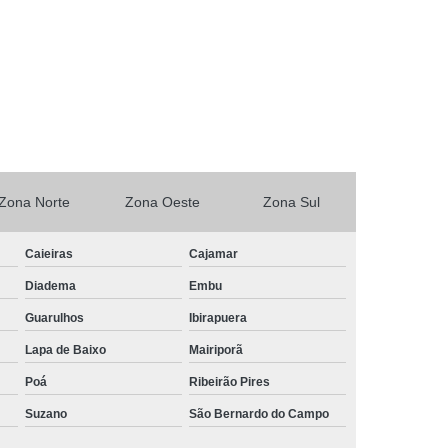
Online
Loja Conserto Celular
erto de Celular
Loja de Conserto de Celular
lo
Loja de Conserto de Celular em SP
o
Loja de Conserto de Celular Samsung
nção de Celular
Loja Manutenção de Celular
Manutenção Celular Motorola
Zona Norte
Zona Oeste
Zona Sul
o Celular Xiaomi
Manutenção de Celular
Caieiras
Cajamar
Manutenção de Celular em São Paulo
Diadema
Embu
Manutenção de Celular Iphone
Guarulhos
Ibirapuera
Manutenção de Celular Xiaomi
Lapa de Baixo
Mairiporã
ção e Conserto de Celular
Reparo Celular
Poá
Ribeirão Pires
Celular em SP
Reparo Celular Motorola
Suzano
São Bernardo do Campo
 Celular
Reparo de Celular Samsung