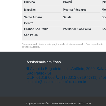
Cursino
Grajaú
Ipi
Marsilac
Moema Pássaros
Mo
Santo Amaro
Saúde
So
Centro
Grande São Paulo
Interior de São Paulo
Sã
São Paulo
O conteúdo do texto desta página é de direito reservado. Sua reprodução, pa
direitos autorais
.
Assistência em Foco
Avenida Brigadeiro Luís Antônio, 2050, Sala 
São Paulo - SP
CEP: 01318-002
(11) 3313-0719
(11) 945
contato@assistenciaemfoco.com.br
Copyright © Assistência em Foco (Lei 9610 de 19/02/1998)