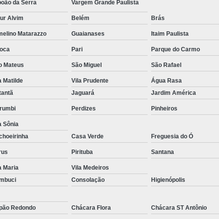
boão da Serra
Vargem Grande Paulista
Reparo de Placa de Celular
Reparo 
ur Alvim
Belém
Brás
Reparo em Placa de Celular
Reparo Tela Ce
melino Matarazzo
Guaianases
Itaim Paulista
Troca de Tela Celular Samsung
Troca de
oca
Pari
Parque do Carmo
Troca de Tela em São Paulo
Troca
o Mateus
São Miguel
São Rafael
Troca de Tela Motorola
Troca de 
a Matilde
Vila Prudente
Água Rasa
tantã
Jaguará
Jardim América
Troca Te
rumbi
Perdizes
Pinheiros
a Sônia
choeirinha
Casa Verde
Freguesia do Ó
rus
Pirituba
Santana
a Maria
Vila Medeiros
mbuci
Consolação
Higienópolis
pão Redondo
Chácara Flora
Chácara ST Antônio