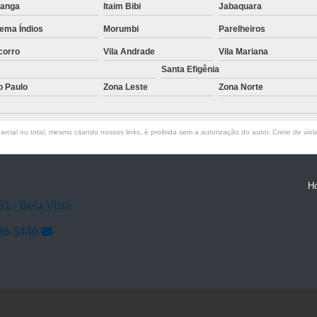
ranga
Itaim Bibi
Jabaquara
ema Índios
Morumbi
Parelheiros
corro
Vila Andrade
Vila Mariana
Santa Efigênia
o Paulo
Zona Leste
Zona Norte
rcial ou total, mesmo citando nossos links, é proibida sem a autorização do autor. Crime de viol
H
31 - Bela Vista
96-3446