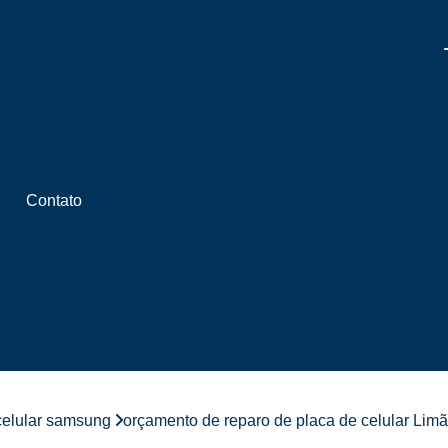
Assistência Celular Iphone
Assistênci
Assistência Iphone
Assistência para
Assistência Técnica em Iphon
Assistência Técnica Iphone Autorizada
Contato
Assistência Técnica Iphone em SP
Assistência Técnica Celular
Assistência Técnica Celular Delivery
Assistência Técnica Celular em SP
Assistência Técnica Celular Lg
Assistência Técnica Celular Próximo 
celular samsung
orçamento de reparo de placa de celular Lim
Assistência Técnica de Celular Próximo a 