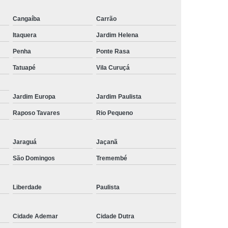
de Tela de Celular
Reparo em Celular
Cangaíba
Carrão
lular
Troca de Tela
Troca de Tela Celular
Itaquera
Jardim Helena
 Tela de Celular
Troca de Tela do Celular
Penha
Ponte Rasa
 de Tela em SP
Troca de Tela Iphone
Tatuapé
Vila Curuçá
Tela Samsung
Troca de Tela Xiaomi
Jardim Europa
Jardim Paulista
la Celular
Raposo Tavares
Rio Pequeno
Jaraguá
Jaçanã
São Domingos
Tremembé
Liberdade
Paulista
Cidade Ademar
Cidade Dutra