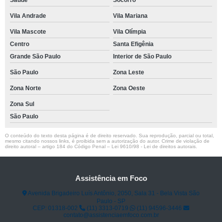
Vila Andrade
Vila Mariana
Vila Mascote
Vila Olímpia
Centro
Santa Efigênia
Grande São Paulo
Interior de São Paulo
São Paulo
Zona Leste
Zona Norte
Zona Oeste
Zona Sul
São Paulo
O conteúdo do texto desta página é de direito reservado. Sua reprodução, parcial ou total,
mesmo citando nossos links, é proibida sem a autorização do autor. Crime de violação de
direito autoral – artigo 184 do Código Penal –
Lei 9610/98 - Lei de direitos autorais
.
Assistência em Foco
Avenida Brigadeiro Luís Antônio, 2050, Sala 31 - Bela Vista São
Paulo - SP
CEP: 01318-002
(11) 3313-0719
(11) 94596-3446
contato@assistenciaemfoco.com.br