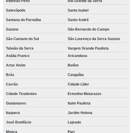
Ribeirão Pires
Rio Grande da Serra
Salesópolis
Santa Isabel
Santana do Parnaíba
Santo André
Suzano
São Bernardo do Campo
São Caetano do Sul
São Lourenço da Serra Suzano
Taboão da Serra
Vargem Grande Paulista
Anália Franco
Aricanduva
Artur Alvim
Belém
Brás
Cangaíba
Carrão
Cidade Líder
Cidade Tiradentes
Ermelino Matarazzo
Guaianases
Itaim Paulista
Itaquera
Jardim Helena
José Bonifácio
Lajeado
Mooca
Pari