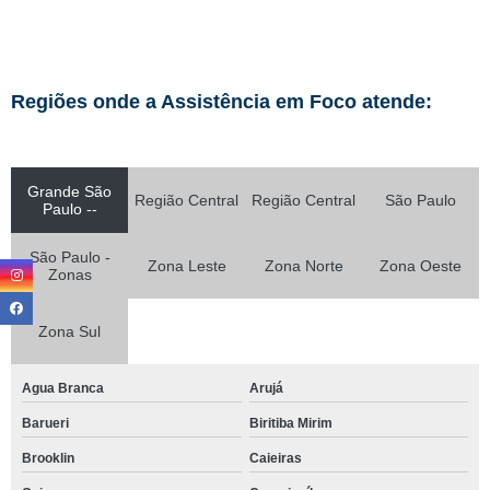
Regiões onde a Assistência em Foco atende:
Grande São
Região Central
Região Central
São Paulo
Paulo --
São Paulo -
Zona Leste
Zona Norte
Zona Oeste
Zonas
Zona Sul
Agua Branca
Arujá
Barueri
Biritiba Mirim
Brooklin
Caieiras