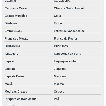
Cajamar
Carapicuíba
Cerqueira Cesar
Chácara Santo Antonio
Cidade Monções
Cotia
Diadema
Embu
Embu-Guaçu
Ferraz de Vasconcelos
Francisco Morato
Franco da Rocha
Guararema
Guarulhos
Ibirapuera
Itapecerica da Serra
Itapevi
Itaquaquecetuba
Jandira
Juquitiba
Lapa de Baixo
Mairiporã
Mauá
Moema
Mogi das Cruzes
Osasco
Pirapora do Bom Jesus
Poá