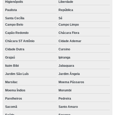
Higienópolis
Liberdade
Paulista
República
Santa Cecília
Sé
Campo Belo
Campo Limpo
Capão Redondo
Chácara Flora
Chácara ST Antônio
Cidade Ademar
Cidade Dutra
Cursino
Grajaú
Ipiranga
Itaim Bibi
Jabaquara
Jardim São Luís
Jardim Ângela
Marsilac
Moema Pássaros
Moema Índios
Morumbi
Parelheiros
Pedreira
Sacomã
Santo Amaro
Saúde
Socorro