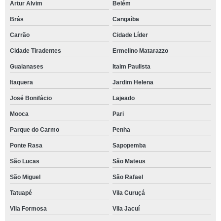
Artur Alvim
Belém
Brás
Cangaíba
Carrão
Cidade Líder
Cidade Tiradentes
Ermelino Matarazzo
Guaianases
Itaim Paulista
Itaquera
Jardim Helena
José Bonifácio
Lajeado
Mooca
Pari
Parque do Carmo
Penha
Ponte Rasa
Sapopemba
São Lucas
São Mateus
São Miguel
São Rafael
Tatuapé
Vila Curuçá
Vila Formosa
Vila Jacuí