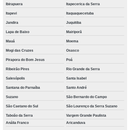
Ibirapuera
Itapecerica da Serra
Itapevi
Itaquaquecetuba
Jandira
Juquitiba
Lapa de Baixo
Mairiporã
Mauá
Moema
Mogi das Cruzes
Osasco
Pirapora do Bom Jesus
Poá
Ribeirão Pires
Rio Grande da Serra
Salesópolis
Santa Isabel
Santana do Parnaíba
Santo André
Suzano
São Bernardo do Campo
São Caetano do Sul
São Lourenço da Serra Suzano
Taboão da Serra
Vargem Grande Paulista
Anália Franco
Aricanduva