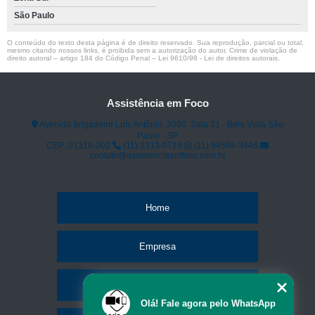
São Paulo
O conteúdo do texto desta página é de direito reservado. Sua reprodução, parcial ou total,
mesmo citando nossos links, é proibida sem a autorização do autor. Crime de violação de
direito autoral – artigo 184 do Código Penal –
Lei 9610/98 - Lei de direitos autorais
.
Assistência em Foco
Avenida Brigadeiro Luís Antônio, 2050, Sala 31 - Bela Vista São
Paulo - SP
CEP: 01318-002
(11) 3313-0719
(11) 94596-3446
contato@assistenciaemfoco.com.br
Home
Empresa
Missão
Olá! Fale agora pelo WhatsApp