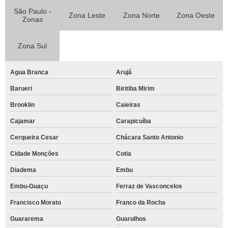
São Paulo -
Zona Leste
Zona Norte
Zona Oeste
Zonas
Zona Sul
Agua Branca
Arujá
Barueri
Biritiba Mirim
Brooklin
Caieiras
Cajamar
Carapicuíba
Cerqueira Cesar
Chácara Santo Antonio
Cidade Monções
Cotia
Diadema
Embu
Embu-Guaçu
Ferraz de Vasconcelos
Francisco Morato
Franco da Rocha
Guararema
Guarulhos