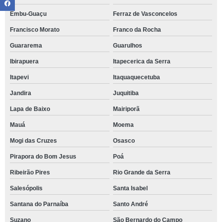
Embu-Guaçu
Ferraz de Vasconcelos
Francisco Morato
Franco da Rocha
Guararema
Guarulhos
Ibirapuera
Itapecerica da Serra
Itapevi
Itaquaquecetuba
Jandira
Juquitiba
Lapa de Baixo
Mairiporã
Mauá
Moema
Mogi das Cruzes
Osasco
Pirapora do Bom Jesus
Poá
Ribeirão Pires
Rio Grande da Serra
Salesópolis
Santa Isabel
Santana do Parnaíba
Santo André
Suzano
São Bernardo do Campo