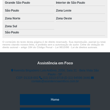
Grande São Paulo
Interior de São Paulo
São Paulo
Zona Leste
Zona Norte
Zona Oeste
Zona Sul
São Paulo
O conteúdo do texto desta página é de direito reservado. Sua reprodução, parcial ou total,
mesmo citando nossos links, é proibida sem a autorização do autor. Crime de violação de
direito autoral – artigo 184 do Código Penal –
Lei 9610/98 - Lei de direitos autorais
.
Assistência em Foco
Avenida Brigadeiro Luís Antônio, 2050, Sala 31 - Bela Vista São
Paulo - SP
CEP: 01318-002
(11) 3313-0719
(11) 94596-3446
contato@assistenciaemfoco.com.br
Home