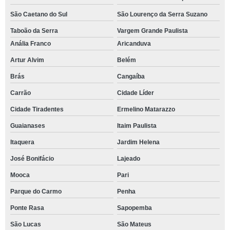
São Caetano do Sul
São Lourenço da Serra Suzano
Taboão da Serra
Vargem Grande Paulista
Anália Franco
Aricanduva
Artur Alvim
Belém
Brás
Cangaíba
Carrão
Cidade Líder
Cidade Tiradentes
Ermelino Matarazzo
Guaianases
Itaim Paulista
Itaquera
Jardim Helena
José Bonifácio
Lajeado
Mooca
Pari
Parque do Carmo
Penha
Ponte Rasa
Sapopemba
São Lucas
São Mateus