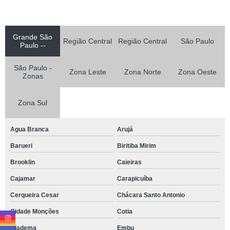
Grande São
Região Central
Região Central
São Paulo
Paulo --
São Paulo -
Zona Leste
Zona Norte
Zona Oeste
Zonas
Zona Sul
Agua Branca
Arujá
Barueri
Biritiba Mirim
Brooklin
Caieiras
Cajamar
Carapicuíba
Cerqueira Cesar
Chácara Santo Antonio
Cidade Monções
Cotia
Diadema
Embu