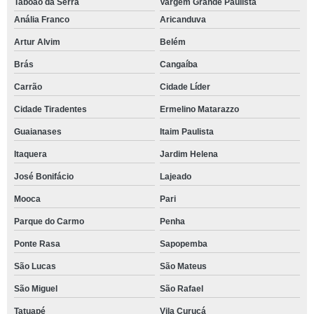
Taboão da Serra
Vargem Grande Paulista
Anália Franco
Aricanduva
Artur Alvim
Belém
Brás
Cangaíba
Carrão
Cidade Líder
Cidade Tiradentes
Ermelino Matarazzo
Guaianases
Itaim Paulista
Itaquera
Jardim Helena
José Bonifácio
Lajeado
Mooca
Pari
Parque do Carmo
Penha
Ponte Rasa
Sapopemba
São Lucas
São Mateus
São Miguel
São Rafael
Tatuapé
Vila Curuçá