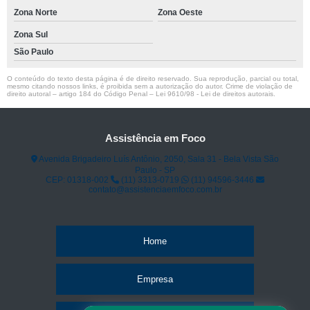
Zona Norte
Zona Oeste
Zona Sul
São Paulo
O conteúdo do texto desta página é de direito reservado. Sua reprodução, parcial ou total,
mesmo citando nossos links, é proibida sem a autorização do autor. Crime de violação de
direito autoral – artigo 184 do Código Penal –
Lei 9610/98 - Lei de direitos autorais
.
Assistência em Foco
Avenida Brigadeiro Luís Antônio, 2050, Sala 31 - Bela Vista São
Paulo - SP
CEP: 01318-002
(11) 3313-0719
(11) 94596-3446
contato@assistenciaemfoco.com.br
Home
Empresa