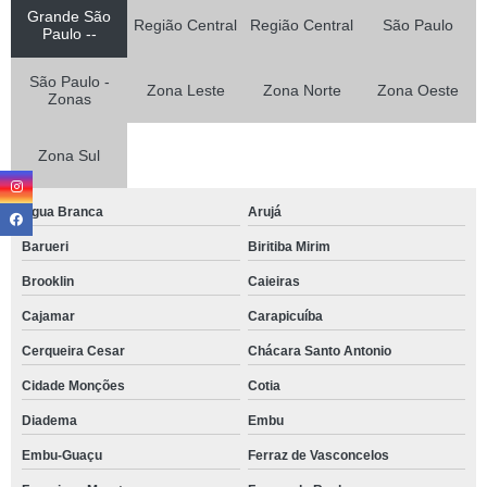
Grande São
Região Central
Região Central
São Paulo
Paulo --
São Paulo -
Zona Leste
Zona Norte
Zona Oeste
Zonas
Zona Sul
Agua Branca
Arujá
Barueri
Biritiba Mirim
Brooklin
Caieiras
Cajamar
Carapicuíba
Cerqueira Cesar
Chácara Santo Antonio
Cidade Monções
Cotia
Diadema
Embu
Embu-Guaçu
Ferraz de Vasconcelos