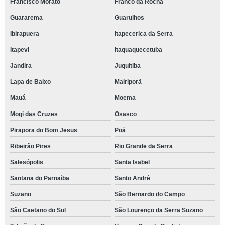
Francisco Morato
Franco da Rocha
Guararema
Guarulhos
Ibirapuera
Itapecerica da Serra
Itapevi
Itaquaquecetuba
Jandira
Juquitiba
Lapa de Baixo
Mairiporã
Mauá
Moema
Mogi das Cruzes
Osasco
Pirapora do Bom Jesus
Poá
Ribeirão Pires
Rio Grande da Serra
Salesópolis
Santa Isabel
Santana do Parnaíba
Santo André
Suzano
São Bernardo do Campo
São Caetano do Sul
São Lourenço da Serra Suzano