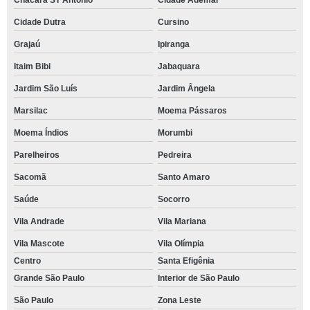
Chácara ST Antônio
Cidade Ademar
Cidade Dutra
Cursino
Grajaú
Ipiranga
Itaim Bibi
Jabaquara
Jardim São Luís
Jardim Ângela
Marsilac
Moema Pássaros
Moema Índios
Morumbi
Parelheiros
Pedreira
Sacomã
Santo Amaro
Saúde
Socorro
Vila Andrade
Vila Mariana
Vila Mascote
Vila Olímpia
Centro
Santa Efigênia
Grande São Paulo
Interior de São Paulo
São Paulo
Zona Leste