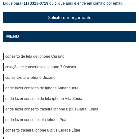
Ligue para
(11) 3313-0719
ou
clique aqui
e entre em contato por email.
Solicite um orçamento
MENU
conserto de tela de iphone Cursino
cotação de conserto tela iphone 7 Osasco
consertos tela iphone Suzano
onde fazer conserto de iphone Anhanguera
onde fazer conserto de tela iphone Vila Sônia
onde fazer conserto traseira iphone 8 plus Barra Funda
onde fazer conserto tela iphone Poá
conserto traseira iphone 8 plus Cidade Líder