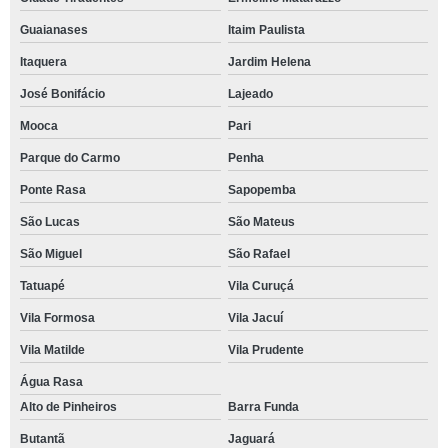
Guaianases
Itaim Paulista
Itaquera
Jardim Helena
José Bonifácio
Lajeado
Mooca
Pari
Parque do Carmo
Penha
Ponte Rasa
Sapopemba
São Lucas
São Mateus
São Miguel
São Rafael
Tatuapé
Vila Curuçá
Vila Formosa
Vila Jacuí
Vila Matilde
Vila Prudente
Água Rasa
Alto de Pinheiros
Barra Funda
Butantã
Jaguará