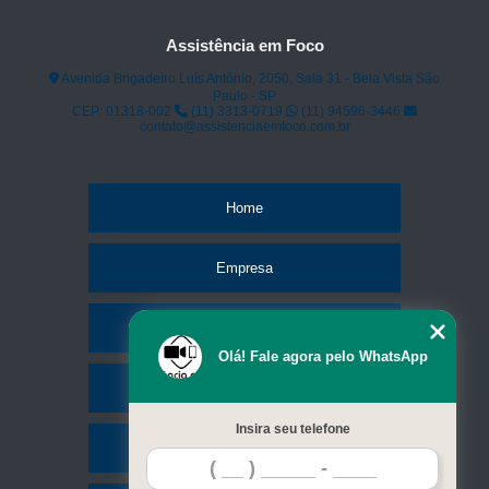
Assistência em Foco
Avenida Brigadeiro Luís Antônio, 2050, Sala 31 - Bela Vista São
Paulo - SP
CEP: 01318-002
(11) 3313-0719
(11) 94596-3446
contato@assistenciaemfoco.com.br
Home
Empresa
Missão
Olá! Fale agora pelo WhatsApp
Serviços
Insira seu telefone
Contato