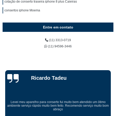
cotação de conserto traseira iphone 8 plus Caieiras
consertos iphone Moema
Entre em contato
(11) 3313-0719
(11) 94596-3446
Ricardo Tadeu
Levei meu aparelho para conserto fui muito bem atendido um ótimo
ambiente serviço rápido muito bem feito. Recomendo serviço muito bom
abraço