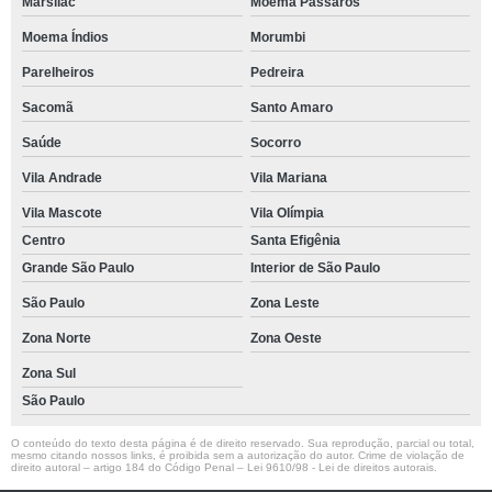
Marsilac
Moema Pássaros
Moema Índios
Morumbi
Parelheiros
Pedreira
Sacomã
Santo Amaro
Saúde
Socorro
Vila Andrade
Vila Mariana
Vila Mascote
Vila Olímpia
Centro
Santa Efigênia
Grande São Paulo
Interior de São Paulo
São Paulo
Zona Leste
Zona Norte
Zona Oeste
Zona Sul
São Paulo
O conteúdo do texto desta página é de direito reservado. Sua reprodução, parcial ou total,
mesmo citando nossos links, é proibida sem a autorização do autor. Crime de violação de
direito autoral – artigo 184 do Código Penal –
Lei 9610/98 - Lei de direitos autorais
.