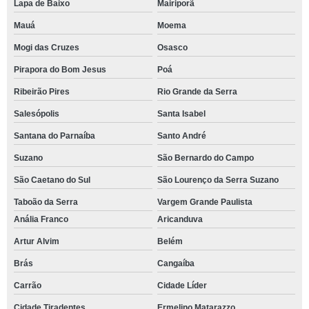
Lapa de Baixo
Mairiporã
Mauá
Moema
Mogi das Cruzes
Osasco
Pirapora do Bom Jesus
Poá
Ribeirão Pires
Rio Grande da Serra
Salesópolis
Santa Isabel
Santana do Parnaíba
Santo André
Suzano
São Bernardo do Campo
São Caetano do Sul
São Lourenço da Serra Suzano
Taboão da Serra
Vargem Grande Paulista
Anália Franco
Aricanduva
Artur Alvim
Belém
Brás
Cangaíba
Carrão
Cidade Líder
Cidade Tiradentes
Ermelino Matarazzo