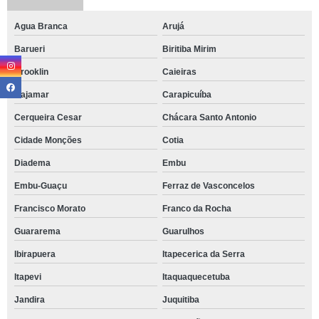
Agua Branca
Arujá
Barueri
Biritiba Mirim
Brooklin
Caieiras
Cajamar
Carapicuíba
Cerqueira Cesar
Chácara Santo Antonio
Cidade Monções
Cotia
Diadema
Embu
Embu-Guaçu
Ferraz de Vasconcelos
Francisco Morato
Franco da Rocha
Guararema
Guarulhos
Ibirapuera
Itapecerica da Serra
Itapevi
Itaquaquecetuba
Jandira
Juquitiba