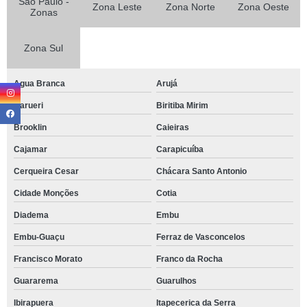
São Paulo -
Zona Leste
Zona Norte
Zona Oeste
Zonas
Zona Sul
Agua Branca
Arujá
Barueri
Biritiba Mirim
Brooklin
Caieiras
Cajamar
Carapicuíba
Cerqueira Cesar
Chácara Santo Antonio
Cidade Monções
Cotia
Diadema
Embu
Embu-Guaçu
Ferraz de Vasconcelos
Francisco Morato
Franco da Rocha
Guararema
Guarulhos
Ibirapuera
Itapecerica da Serra