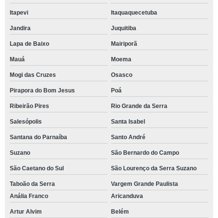
Itapevi
Itaquaquecetuba
Jandira
Juquitiba
Lapa de Baixo
Mairiporã
Mauá
Moema
Mogi das Cruzes
Osasco
Pirapora do Bom Jesus
Poá
Ribeirão Pires
Rio Grande da Serra
Salesópolis
Santa Isabel
Santana do Parnaíba
Santo André
Suzano
São Bernardo do Campo
São Caetano do Sul
São Lourenço da Serra Suzano
Taboão da Serra
Vargem Grande Paulista
Anália Franco
Aricanduva
Artur Alvim
Belém