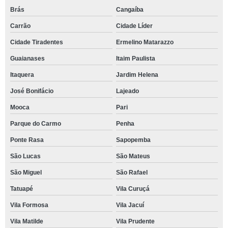
Brás
Cangaíba
Carrão
Cidade Líder
Cidade Tiradentes
Ermelino Matarazzo
Guaianases
Itaim Paulista
Itaquera
Jardim Helena
José Bonifácio
Lajeado
Mooca
Pari
Parque do Carmo
Penha
Ponte Rasa
Sapopemba
São Lucas
São Mateus
São Miguel
São Rafael
Tatuapé
Vila Curuçá
Vila Formosa
Vila Jacuí
Vila Matilde
Vila Prudente