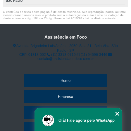
São Paulo
O conteúdo do texto desta página é de direito reservado. Sua reprodução, parcial ou total,
mesmo citando nossos links, é proibida sem a autorização do autor. Crime de violação de
direito autoral – artigo 184 do Código Penal –
Lei 9610/98 - Lei de direitos autorais
.
Assistência em Foco
Avenida Brigadeiro Luís Antônio, 2050, Sala 31 - Bela Vista São
Paulo - SP
CEP: 01318-002
(11) 3313-0719
(11) 94596-3446
contato@assistenciaemfoco.com.br
Home
Empresa
Missão
Olá! Fale agora pelo WhatsApp
Serviços