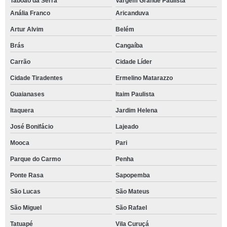
Taboão da Serra
Vargem Grande Paulista
Anália Franco
Aricanduva
Artur Alvim
Belém
Brás
Cangaíba
Carrão
Cidade Líder
Cidade Tiradentes
Ermelino Matarazzo
Guaianases
Itaim Paulista
Itaquera
Jardim Helena
José Bonifácio
Lajeado
Mooca
Pari
Parque do Carmo
Penha
Ponte Rasa
Sapopemba
São Lucas
São Mateus
São Miguel
São Rafael
Tatuapé
Vila Curuçá