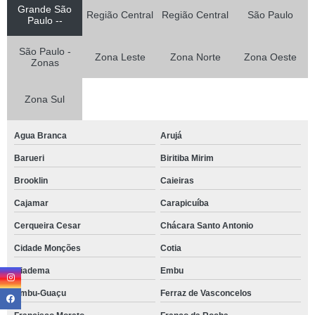
Grande São
Região Central
Região Central
São Paulo
Paulo --
São Paulo -
Zona Leste
Zona Norte
Zona Oeste
Zonas
Zona Sul
Agua Branca
Arujá
Barueri
Biritiba Mirim
Brooklin
Caieiras
Cajamar
Carapicuíba
Cerqueira Cesar
Chácara Santo Antonio
Cidade Monções
Cotia
Diadema
Embu
Embu-Guaçu
Ferraz de Vasconcelos