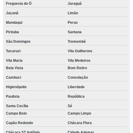
Freguesia do Ó
Jaraguá
Jaçanã
Limão
Mandaqui
Perus
Pirituba
Santana
São Domingos
Tremembé
Tucuruvi
Vila Guilherme
Vila Maria
Vila Medeiros
Bela Vista
Bom Retiro
Cambuci
Consolação
Higienópolis
Liberdade
Paulista
República
Santa Cecília
Sé
Campo Belo
Campo Limpo
Capão Redondo
Chácara Flora
Chácara ST Antônio
Cidade Ademar