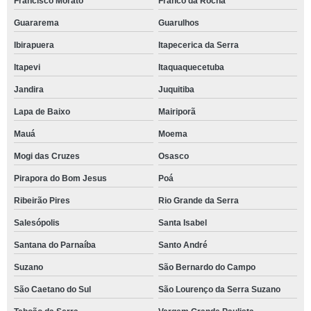
Francisco Morato
Franco da Rocha
Guararema
Guarulhos
Ibirapuera
Itapecerica da Serra
Itapevi
Itaquaquecetuba
Jandira
Juquitiba
Lapa de Baixo
Mairiporã
Mauá
Moema
Mogi das Cruzes
Osasco
Pirapora do Bom Jesus
Poá
Ribeirão Pires
Rio Grande da Serra
Salesópolis
Santa Isabel
Santana do Parnaíba
Santo André
Suzano
São Bernardo do Campo
São Caetano do Sul
São Lourenço da Serra Suzano