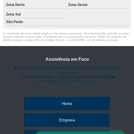
Zona Norte
Zona Oeste
Zona Sul
São Paulo
O conteúdo do texto desta página é de direito reservado. Sua reprodução, parcial ou total,
mesmo citando nossos links, é proibida sem a autorização do autor. Crime de violação de
direito autoral – artigo 184 do Código Penal –
Lei 9610/98 - Lei de direitos autorais
.
Assistência em Foco
Avenida Brigadeiro Luís Antônio, 2050, Sala 31 - Bela Vista São
Paulo - SP
CEP: 01318-002
(11) 3313-0719
(11) 94596-3446
contato@assistenciaemfoco.com.br
Home
Empresa