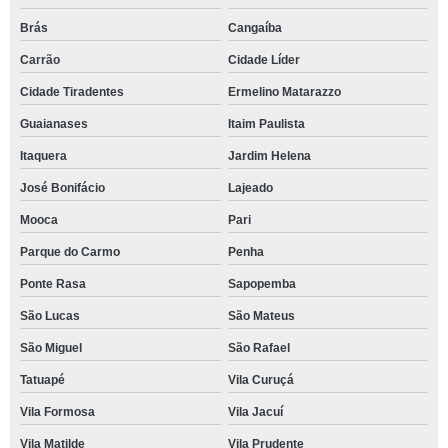
Brás
Cangaíba
Carrão
Cidade Líder
Cidade Tiradentes
Ermelino Matarazzo
Guaianases
Itaim Paulista
Itaquera
Jardim Helena
José Bonifácio
Lajeado
Mooca
Pari
Parque do Carmo
Penha
Ponte Rasa
Sapopemba
São Lucas
São Mateus
São Miguel
São Rafael
Tatuapé
Vila Curuçá
Vila Formosa
Vila Jacuí
Vila Matilde
Vila Prudente