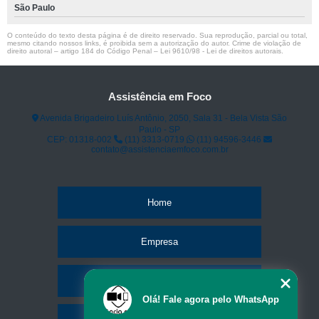
São Paulo
O conteúdo do texto desta página é de direito reservado. Sua reprodução, parcial ou total,
mesmo citando nossos links, é proibida sem a autorização do autor. Crime de violação de
direito autoral – artigo 184 do Código Penal –
Lei 9610/98 - Lei de direitos autorais
.
Assistência em Foco
Avenida Brigadeiro Luís Antônio, 2050, Sala 31 - Bela Vista São
Paulo - SP
CEP: 01318-002
(11) 3313-0719
(11) 94596-3446
contato@assistenciaemfoco.com.br
Home
Empresa
Missão
Olá! Fale agora pelo WhatsApp