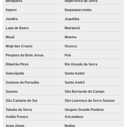
Ibirapuera
Itapecerica da Serra
Itapevi
Itaquaquecetuba
Jandira
Juquitiba
Lapa de Baixo
Mairiporã
Mauá
Moema
Mogi das Cruzes
Osasco
Pirapora do Bom Jesus
Poá
Ribeirão Pires
Rio Grande da Serra
Salesópolis
Santa Isabel
Santana do Parnaíba
Santo André
Suzano
São Bernardo do Campo
São Caetano do Sul
São Lourenço da Serra Suzano
Taboão da Serra
Vargem Grande Paulista
Anália Franco
Aricanduva
Artur Alvim
Belém