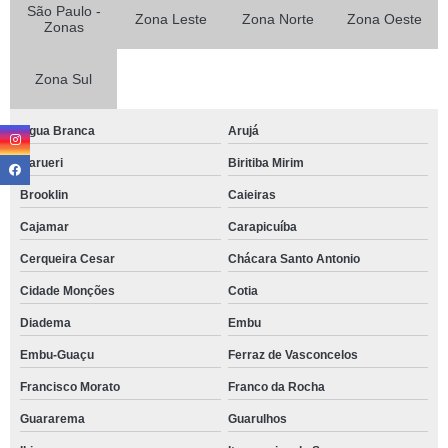
São Paulo -
Zona Leste
Zona Norte
Zona Oeste
Zonas
Zona Sul
Agua Branca
Arujá
Barueri
Biritiba Mirim
Brooklin
Caieiras
Cajamar
Carapicuíba
Cerqueira Cesar
Chácara Santo Antonio
Cidade Monções
Cotia
Diadema
Embu
Embu-Guaçu
Ferraz de Vasconcelos
Francisco Morato
Franco da Rocha
Guararema
Guarulhos