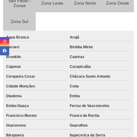
São Paulo -
Zona Leste
Zona Norte
Zona Oeste
Zonas
Zona Sul
Agua Branca
Arujá
Barueri
Biritiba Mirim
Brooklin
Caieiras
Cajamar
Carapicuíba
Cerqueira Cesar
Chácara Santo Antonio
Cidade Monções
Cotia
Diadema
Embu
Embu-Guaçu
Ferraz de Vasconcelos
Francisco Morato
Franco da Rocha
Guararema
Guarulhos
Ibirapuera
Itapecerica da Serra