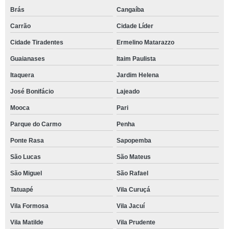
Brás
Cangaíba
Carrão
Cidade Líder
Cidade Tiradentes
Ermelino Matarazzo
Guaianases
Itaim Paulista
Itaquera
Jardim Helena
José Bonifácio
Lajeado
Mooca
Pari
Parque do Carmo
Penha
Ponte Rasa
Sapopemba
São Lucas
São Mateus
São Miguel
São Rafael
Tatuapé
Vila Curuçá
Vila Formosa
Vila Jacuí
Vila Matilde
Vila Prudente