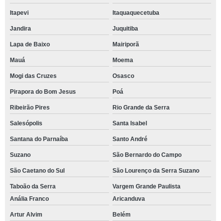
Itapevi
Itaquaquecetuba
Jandira
Juquitiba
Lapa de Baixo
Mairiporã
Mauá
Moema
Mogi das Cruzes
Osasco
Pirapora do Bom Jesus
Poá
Ribeirão Pires
Rio Grande da Serra
Salesópolis
Santa Isabel
Santana do Parnaíba
Santo André
Suzano
São Bernardo do Campo
São Caetano do Sul
São Lourenço da Serra Suzano
Taboão da Serra
Vargem Grande Paulista
Anália Franco
Aricanduva
Artur Alvim
Belém