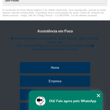
São Paulo
O conteúdo do texto desta página é de direito reservado. Sua reprodução, parcial ou total,
mesmo citando nossos links, é proibida sem a autorização do autor. Crime de violação de
direito autoral – artigo 184 do Código Penal –
Lei 9610/98 - Lei de direitos autorais
.
Assistência em Foco
Avenida Brigadeiro Luís Antônio, 2050, Sala 31 - Bela Vista São
Paulo - SP
CEP: 01318-002
(11) 3313-0719
(11) 94596-3446
contato@assistenciaemfoco.com.br
Home
Empresa
Missão
Olá! Fale agora pelo WhatsApp
Serviços