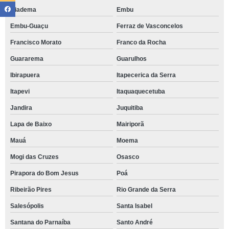
Diadema
Embu
Embu-Guaçu
Ferraz de Vasconcelos
Francisco Morato
Franco da Rocha
Guararema
Guarulhos
Ibirapuera
Itapecerica da Serra
Itapevi
Itaquaquecetuba
Jandira
Juquitiba
Lapa de Baixo
Mairiporã
Mauá
Moema
Mogi das Cruzes
Osasco
Pirapora do Bom Jesus
Poá
Ribeirão Pires
Rio Grande da Serra
Salesópolis
Santa Isabel
Santana do Parnaíba
Santo André