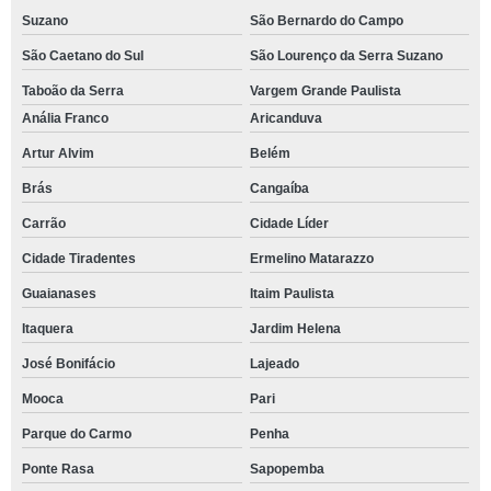
Suzano
São Bernardo do Campo
São Caetano do Sul
São Lourenço da Serra Suzano
Taboão da Serra
Vargem Grande Paulista
Anália Franco
Aricanduva
Artur Alvim
Belém
Brás
Cangaíba
Carrão
Cidade Líder
Cidade Tiradentes
Ermelino Matarazzo
Guaianases
Itaim Paulista
Itaquera
Jardim Helena
José Bonifácio
Lajeado
Mooca
Pari
Parque do Carmo
Penha
Ponte Rasa
Sapopemba