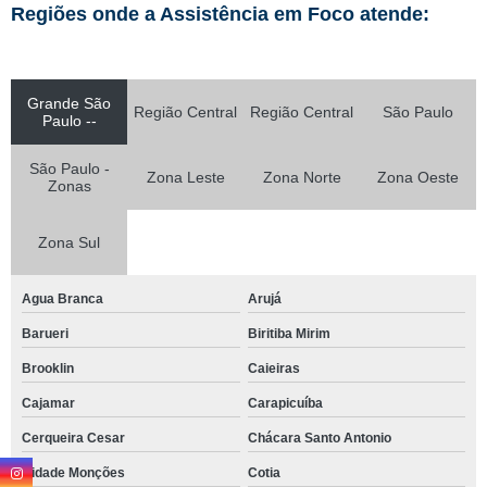
Regiões onde a Assistência em Foco atende:
Grande São
Região Central
Região Central
São Paulo
Paulo --
São Paulo -
Zona Leste
Zona Norte
Zona Oeste
Zonas
Zona Sul
Agua Branca
Arujá
Barueri
Biritiba Mirim
Brooklin
Caieiras
Cajamar
Carapicuíba
Cerqueira Cesar
Chácara Santo Antonio
Cidade Monções
Cotia