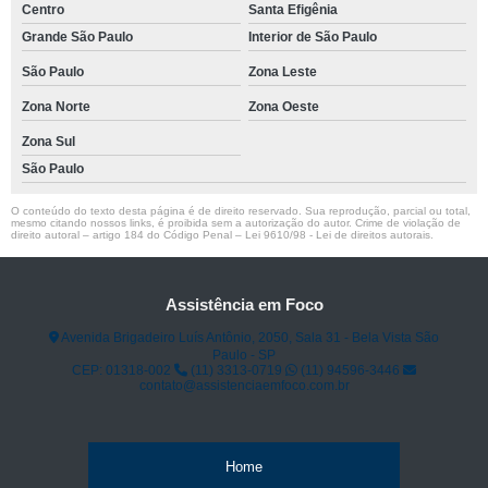
Centro
Santa Efigênia
Grande São Paulo
Interior de São Paulo
São Paulo
Zona Leste
Zona Norte
Zona Oeste
Zona Sul
São Paulo
O conteúdo do texto desta página é de direito reservado. Sua reprodução, parcial ou total,
mesmo citando nossos links, é proibida sem a autorização do autor. Crime de violação de
direito autoral – artigo 184 do Código Penal –
Lei 9610/98 - Lei de direitos autorais
.
Assistência em Foco
Avenida Brigadeiro Luís Antônio, 2050, Sala 31 - Bela Vista São
Paulo - SP
CEP: 01318-002
(11) 3313-0719
(11) 94596-3446
contato@assistenciaemfoco.com.br
Home