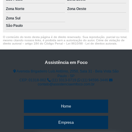
Zona Norte
Zona Oeste
Zona Sul
São Paulo
O conteúdo do texto desta página é de direito reservado. Sua reprodução, parcial ou total,
mesmo citando nossos links, é proibida sem a autorização do autor. Crime de violação de
direito autoral – artigo 184 do Código Penal –
Lei 9610/98 - Lei de direitos autorais
.
Assistência em Foco
Avenida Brigadeiro Luís Antônio, 2050, Sala 31 - Bela Vista São
Paulo - SP
CEP: 01318-002
(11) 3313-0719
(11) 94596-3446
contato@assistenciaemfoco.com.br
Home
Empresa