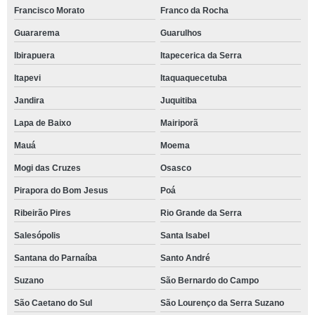
Francisco Morato
Franco da Rocha
Guararema
Guarulhos
Ibirapuera
Itapecerica da Serra
Itapevi
Itaquaquecetuba
Jandira
Juquitiba
Lapa de Baixo
Mairiporã
Mauá
Moema
Mogi das Cruzes
Osasco
Pirapora do Bom Jesus
Poá
Ribeirão Pires
Rio Grande da Serra
Salesópolis
Santa Isabel
Santana do Parnaíba
Santo André
Suzano
São Bernardo do Campo
São Caetano do Sul
São Lourenço da Serra Suzano