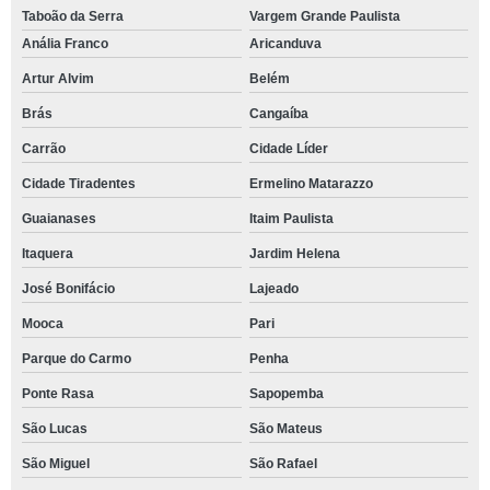
Taboão da Serra
Vargem Grande Paulista
Anália Franco
Aricanduva
Artur Alvim
Belém
Brás
Cangaíba
Carrão
Cidade Líder
Cidade Tiradentes
Ermelino Matarazzo
Guaianases
Itaim Paulista
Itaquera
Jardim Helena
José Bonifácio
Lajeado
Mooca
Pari
Parque do Carmo
Penha
Ponte Rasa
Sapopemba
São Lucas
São Mateus
São Miguel
São Rafael