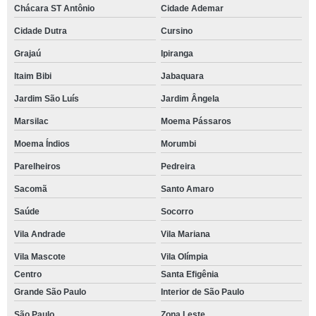
Chácara ST Antônio
Cidade Ademar
Cidade Dutra
Cursino
Grajaú
Ipiranga
Itaim Bibi
Jabaquara
Jardim São Luís
Jardim Ângela
Marsilac
Moema Pássaros
Moema Índios
Morumbi
Parelheiros
Pedreira
Sacomã
Santo Amaro
Saúde
Socorro
Vila Andrade
Vila Mariana
Vila Mascote
Vila Olímpia
Centro
Santa Efigênia
Grande São Paulo
Interior de São Paulo
São Paulo
Zona Leste