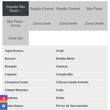
Grande São
Região Central
Região Central
São Paulo
Paulo --
São Paulo -
Zona Leste
Zona Norte
Zona Oeste
Zonas
Zona Sul
Agua Branca
Arujá
Barueri
Biritiba Mirim
Brooklin
Caieiras
Cajamar
Carapicuíba
Cerqueira Cesar
Chácara Santo Antonio
Cidade Monções
Cotia
Diadema
Embu
Embu-Guaçu
Ferraz de Vasconcelos