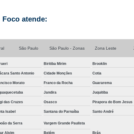
Manutenção de Celular Curso 
 Foco atende:
Loja Conserto Celular Samsung
Loja Cons
Loja de Conserto de Celular em São Pau
Loja de Conserto de Celular Mais Próxim
ral
São Paulo
São Paulo - Zonas
Zona Leste
Loja de Manutenção Celular
Loja de Manute
Loja para Conserto de Celular
rueri
Biritiba Mirim
Brooklin
Manutenção Celular Samsung
Manutençã
ácara Santo Antonio
Cidade Monções
Cotia
Manutenção de Celular Delivery
ancisco Morato
Franco da Rocha
Guararema
Manutenção de Celular em SP
aquaquecetuba
Jandira
Juquitiba
Manutenção de Celular Samsung
gi das Cruzes
Osasco
Pirapora do Bom Jesus
Manutenção do Aparelho Celular
Manuten
ta Isabel
Santana do Parnaíba
Santo André
Reparo Celular em São Paulo
Reparo 
boão da Serra
Vargem Grande Paulista
Reparo Celular Samsung
Reparo de
ur Alvim
Belém
Brás