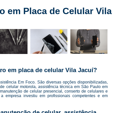
Conserto de Celular
Conserto de Celular 
 em Placa de Celular Vila
Conserto de Celular em SP
Conserto de Celular Mais Próxim
Conserto de Celular Perto de Mi
Conserto de Tela de Celular
Conser
Conserto de Tela de Iphone
Consert
Conserto Iphone em São Paulo
Conserto 
Conserto Tela Iphone
Conserto Te
o em placa de celular Vila Jacuí?
Conserto Tela Iphone X
Conserto Trase
Curso Completo Manutenção e 
sistência Em Foco. São diversas opções disponibilizadas,
de celular motorola, assistência técnica em São Paulo em
Curso Conserto e Manutenção de Cel
 manutenção de celular presencial, conserto de celulares e
, a empresa investiu em profissionais competentes e em
Curso de Conserto de Celular em São Pau
Curso de Conserto de Celular Presencial
anutenção de celular, assistência