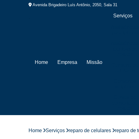
Avenida Brigadeiro Luís Antônio, 2050, Sala 31
Serviços
Assistências
para iphone
Assistências
técnicas de
celular
Home
Empresa
Missão
Conserto de
celulares
Consertos
de iphone
Cursos de
conserto de
celular
Cursos de
manutenção
de celular
Home
Serviços
reparo de celulares
reparo de t