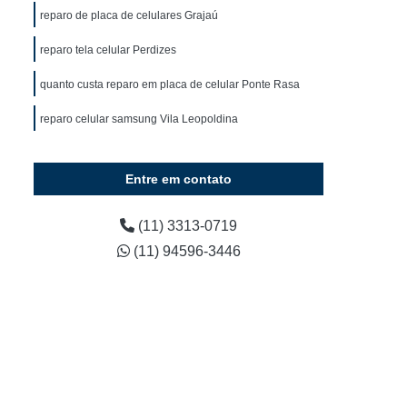
Curso Manutenção e Conserto de Celular
reparo de placa de celulares Grajaú
Curso Técnico de Conserto de Celular
reparo tela celular Perdizes
 Celular
Curso de Manutenção de Celular
quanto custa reparo em placa de celular Ponte Rasa
lo
Curso de Manutenção de Celular em SP
reparo celular samsung Vila Leopoldina
Curso de Manutenção de Celular Presencial
urso Manutenção de Celular Presencial
Entre em contato
Curso para Manutenção de Celular
Curso Técnico Manutenção de Celular
(11) 3313-0719
(11) 94596-3446
Conserto de Celular
e Celular
Curso Conserto de Celular Online
Curso de Conserto de Tela de Celular
Curso Online de Conserto de Celular
Curso Presencial de Conserto de Celular