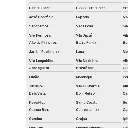
Cidade Líder
Cidade Tiradentes
Er
José Bonifácio
Lajeado
Mo
Sapopemba
São Lucas
Sã
Vila Formosa
Vila Jacuí
Vil
Alto de Pinheiros
Barra Funda
Bu
Jardim Paulistano
Lapa
Mo
Vila Leopoldina
Vila Madalena
Vil
Anhanguera
Brasilândia
Ca
Limão
Mandaqui
Pe
Tucuruvi
Vila Guilherme
Vil
Bela Vista
Bom Retiro
Ca
República
Santa Cecília
Sé
Campo Belo
Campo Limpo
Ca
Cursino
Grajaú
Ipi
Marsilac
Moema Pássaros
Mo