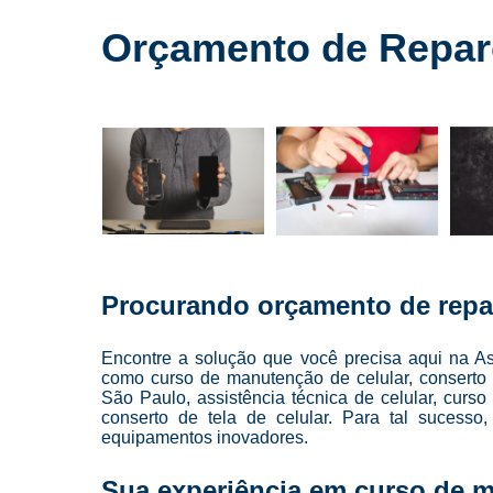
Cursos para
conserto de
Orçamento de Reparo
celulares
Cursos para
manutenção
de celular
Cursos para
manutenção
de celulares
Loja de
conserto de
celulares
Procurando orçamento de repar
Manutenção
de celulares
Encontre a solução que você precisa aqui na As
Reparo de
como curso de manutenção de celular, conserto 
celulares
São Paulo, assistência técnica de celular, curso
conserto de tela de celular. Para tal sucesso
Troca de
equipamentos inovadores.
telas
Sua experiência em curso de m