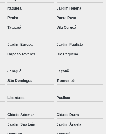
de Tela de Celular
Reparo em Celular
Itaquera
Jardim Helena
lular
Troca de Tela
Troca de Tela Celular
Penha
Ponte Rasa
 Tela de Celular
Troca de Tela do Celular
Tatuapé
Vila Curuçá
 de Tela em SP
Troca de Tela Iphone
Jardim Europa
Jardim Paulista
Tela Samsung
Troca de Tela Xiaomi
Raposo Tavares
Rio Pequeno
la Celular
Jaraguá
Jaçanã
São Domingos
Tremembé
Liberdade
Paulista
Cidade Ademar
Cidade Dutra
Jardim São Luís
Jardim Ângela
Pedreira
Sacomã