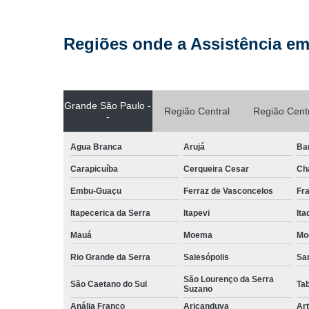
Regiões onde a Assistência em
Grande São Paulo -
Região Central
Região Cent
-
Agua Branca
Arujá
Ba
Carapicuíba
Cerqueira Cesar
Ch
Embu-Guaçu
Ferraz de Vasconcelos
Fr
Itapecerica da Serra
Itapevi
It
Mauá
Moema
Mo
Rio Grande da Serra
Salesópolis
San
São Lourenço da Serra
São Caetano do Sul
Ta
Suzano
Anália Franco
Aricanduva
Art