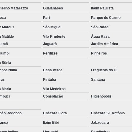
Reparo de Placa de Celular
Reparo 
melino Matarazzo
Guaianases
Itaim Paulista
Reparo em Placa de Celular
Reparo Tela Ce
oca
Pari
Parque do Carmo
Troca de Tela Celular Samsung
Troca de
o Mateus
São Miguel
São Rafael
a Matilde
Vila Prudente
Água Rasa
Troca de Tela em São Paulo
Troca
tantã
Jaguará
Jardim América
Troca de Tela Motorola
Troca de 
rumbi
Perdizes
Pinheiros
Troca Te
a Sônia
choeirinha
Casa Verde
Freguesia do Ó
rus
Pirituba
Santana
a Maria
Vila Medeiros
mbuci
Consolação
Higienópolis
pão Redondo
Chácara Flora
Chácara ST Antônio
ranga
Itaim Bibi
Jabaquara
ema Índios
Morumbi
Parelheiros