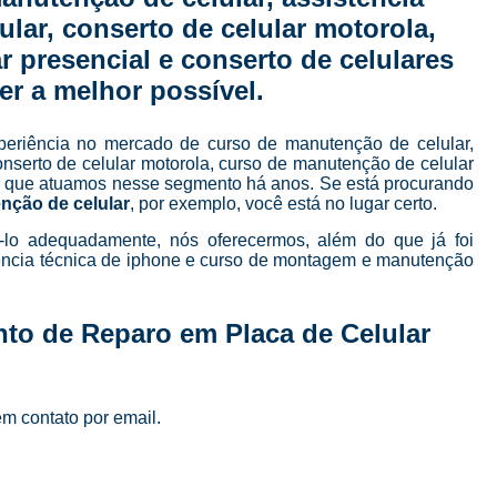
Curso de Manutenção e Conserto de Celular
lular, conserto de celular motorola,
Curso para Conserto de Celular
 presencial e conserto de celulares
Curso Completo Manutenção e Conserto de
er a melhor possível.
Curso de Manutenção de Celular em São Pau
periência no mercado de curso de manutenção de celular,
Curso de Manutenção de Celular Online
conserto de celular motorola, curso de manutenção de celular
sta que atuamos nesse segmento há anos. Se está procurando
Curso de Manutenção em Celular
C
nção de celular
, por exemplo, você está no lugar certo.
Curso Manutenção em Celular
ê-lo adequadamente, nós oferecermos, além do que já foi
stência técnica de iphone e curso de montagem e manutenção
Curso Técnico de Manutenção de Celular
Curso Completo de 
to de Reparo em Placa de Celular
Curso Completo de Manutenção e Conserto d
Curso Conserto de Celular Presencial
em contato por email.
Curso Online Conserto de Celular
Curso Presencial Conserto de Celular