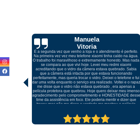
Cibelle
Marques
perfeito.
 na água.
 Mas nada
iaomi
Atendimento excelente, desde do meu primeiro contato pelo
. Sabia
whatsapp com o Igor, onde me orientou referente a troca da tel
nando
quebrada do meu celular, ótimos profissionais e o melhor, não
fone e fui
foi preciso trocar o display, conseguiu retirar o vidro sem
 e o rapaz
danificar a peça e realizar somente a troca do mesmo, muito
penas a
cuidadosos e atenciosos, meu celular ficou perfeito.
eu imenso
ADE desse
izer que
elícula
tratando
ma outra.
pre.