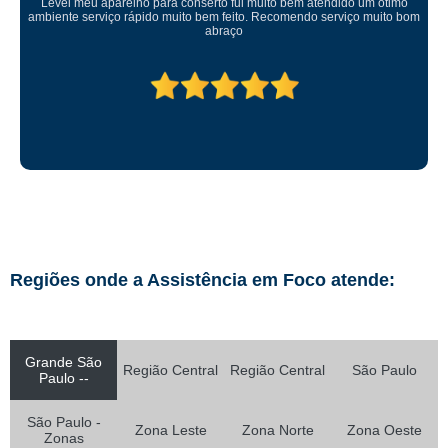
Levei meu aparelho para conserto fui muito bem atendido um ótimo
ambiente serviço rápido muito bem feito. Recomendo serviço muito bom
abraço
Regiões onde a Assistência em Foco atende:
Grande São
Região Central
Região Central
São Paulo
Paulo --
São Paulo -
Zona Leste
Zona Norte
Zona Oeste
Zonas