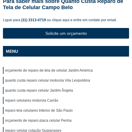
Para saber mais sobre Quanto Custa Reparo de
Tela de Celular Campo Belo
Ligue para
(11) 3313-0719
ou
clique aqui
e entre em contato por email.
Solicite um orçamento
MENU
orçamento de reparo de tela de celular Jardim América
quanto custa reparo celular motorola Vila Leopoldina
quanto custa reparo celular Jardim Ângela
reparo celulares motorola Carrão
reparo tela celulares Interior de São Paulo
orçamento de reparo placa celular Penha
reparo celular cotação Guaianases