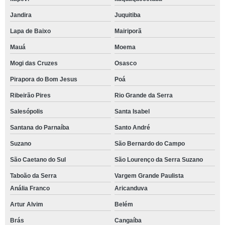
Jandira
Juquitiba
Lapa de Baixo
Mairiporã
Mauá
Moema
Mogi das Cruzes
Osasco
Pirapora do Bom Jesus
Poá
Ribeirão Pires
Rio Grande da Serra
Salesópolis
Santa Isabel
Santana do Parnaíba
Santo André
Suzano
São Bernardo do Campo
São Caetano do Sul
São Lourenço da Serra Suzano
Taboão da Serra
Vargem Grande Paulista
Anália Franco
Aricanduva
Artur Alvim
Belém
Brás
Cangaíba