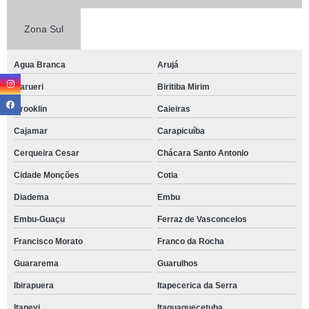
Zona Sul
Agua Branca
Arujá
Barueri
Biritiba Mirim
Brooklin
Caieiras
Cajamar
Carapicuíba
Cerqueira Cesar
Chácara Santo Antonio
Cidade Monções
Cotia
Diadema
Embu
Embu-Guaçu
Ferraz de Vasconcelos
Francisco Morato
Franco da Rocha
Guararema
Guarulhos
Ibirapuera
Itapecerica da Serra
Itapevi
Itaquaquecetuba