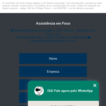
O conteúdo do texto desta página é de direito reservado. Sua reprodução, parcial ou total,
mesmo citando nossos links, é proibida sem a autorização do autor. Crime de violação de
direito autoral – artigo 184 do Código Penal –
Lei 9610/98 - Lei de direitos autorais
.
Assistência em Foco
Avenida Brigadeiro Luís Antônio, 2050, Sala 31 - Bela Vista São
Paulo - SP
CEP: 01318-002
(11) 3313-0719
(11) 94596-3446
contato@assistenciaemfoco.com.br
Home
Empresa
Missão
Olá! Fale agora pelo WhatsApp
Serviços