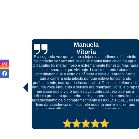
Cibelle
Marques
perfeito.
 na água.
 Mas nada
iaomi
Atendimento excelente, desde do meu primeiro contato pelo
. Sabia
whatsapp com o Igor, onde me orientou referente a troca da tel
nando
quebrada do meu celular, ótimos profissionais e o melhor, não
fone e fui
foi preciso trocar o display, conseguiu retirar o vidro sem
 e o rapaz
danificar a peça e realizar somente a troca do mesmo, muito
penas a
cuidadosos e atenciosos, meu celular ficou perfeito.
eu imenso
ADE desse
izer que
elícula
tratando
ma outra.
pre.