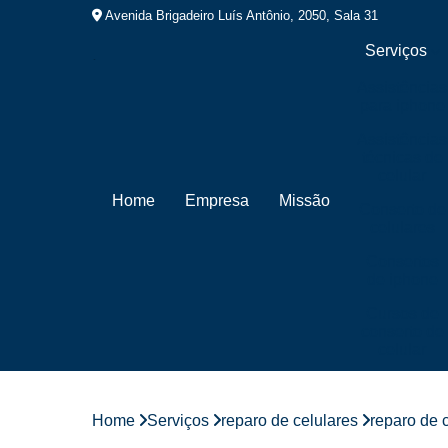
Avenida Brigadeiro Luís Antônio, 2050, Sala 31
Serviços
Assistências
para iphone
Assistências
técnicas de
celular
Home
Empresa
Missão
Conserto de
celulares
Consertos
de iphone
Cursos de
conserto de
celular
Cursos de
manutenção
de celular
Home
Serviços
reparo de celulares
reparo de 