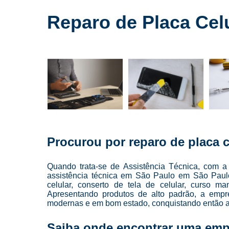
Cursos para
conserto de
Reparo de Placa Cel
celulares
Cursos para
manutenção
de celular
Cursos para
manutenção
de celulares
Loja de
conserto de
celulares
Procurou por reparo de placa c
Manutenção
de celulares
Quando trata-se de Assistência Técnica, com a
Reparo de
assistência técnica em São Paulo em São Paulo
celulares
celular, conserto de tela de celular, curso man
Apresentando produtos de alto padrão, a empre
Troca de
modernas e em bom estado, conquistando então a
telas
Saiba onde encontrar uma emp