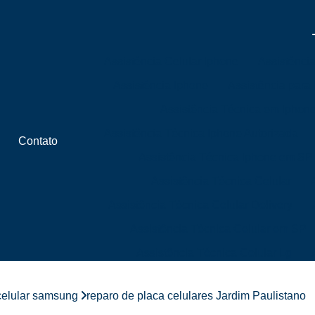
Assistência Celular Iphone
Assistênci
Assistência Iphone
Assistência para
Assistência Técnica em Iphon
Assistência Técnica Iphone Autorizada
Contato
Assistência Técnica Iphone em SP
Assistência Técnica Celular
Assistência Técnica Celular Delivery
Assistência Técnica Celular em SP
Assistência Técnica Celular Lg
Assistência Técnica Celular Próximo 
celular samsung
reparo de placa celulares Jardim Paulistano
Assistência Técnica de Celular Próximo a 