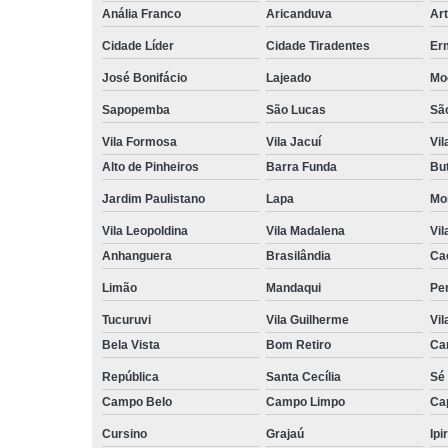
Anália Franco
Aricanduva
Art
Cidade Líder
Cidade Tiradentes
Er
José Bonifácio
Lajeado
Mo
Sapopemba
São Lucas
Sã
Vila Formosa
Vila Jacuí
Vil
Alto de Pinheiros
Barra Funda
Bu
Jardim Paulistano
Lapa
Mo
Vila Leopoldina
Vila Madalena
Vil
Anhanguera
Brasilândia
Ca
Limão
Mandaqui
Pe
Tucuruvi
Vila Guilherme
Vil
Bela Vista
Bom Retiro
Ca
República
Santa Cecília
Sé
Campo Belo
Campo Limpo
Ca
Cursino
Grajaú
Ipi