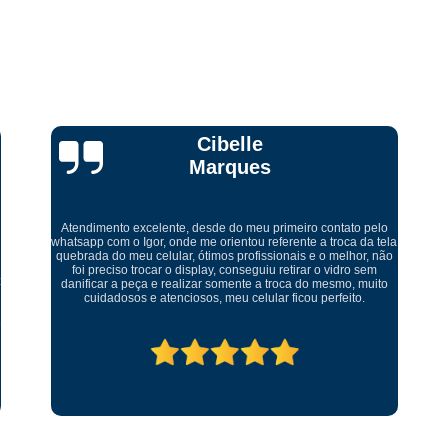
Curso Técnico Conserto Celular
Curso Técnico em Conserto de Celular
Curso Completo Manutenção de Cel
Curso de Manutenção de
Curso de Montagem e Manutenção de Ce
Ricardo Tadeu
Curso Manutenção de Celular Online
Curso Online Manutenção de Celular
C
Curso Técnico em Manutenção de Ce
a
Levei meu aparelho para conserto fui muito bem atendido um
ótimo ambiente serviço rápido muito bem feito. Recomendo
Curso Completo de Conserto e M
serviço muito bom abraço
Curso de Manutenção de Celular Ead
Curso de Manutenção de Placa de Celular
Curso Ead Manutenção de Celular
Curso Manutenção de Celular Iphone
Curso Profissionalizante Manutenção de Ce