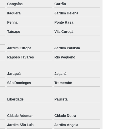
Cangaíba
Carrão
de Tela de Celular
Reparo em Celular
Itaquera
Jardim Helena
lular
Troca de Tela
Troca de Tela Celular
Penha
Ponte Rasa
 Tela de Celular
Troca de Tela do Celular
Tatuapé
Vila Curuçá
 de Tela em SP
Troca de Tela Iphone
Tela Samsung
Troca de Tela Xiaomi
Jardim Europa
Jardim Paulista
la Celular
Raposo Tavares
Rio Pequeno
Jaraguá
Jaçanã
São Domingos
Tremembé
Liberdade
Paulista
Cidade Ademar
Cidade Dutra
Jardim São Luís
Jardim Ângela