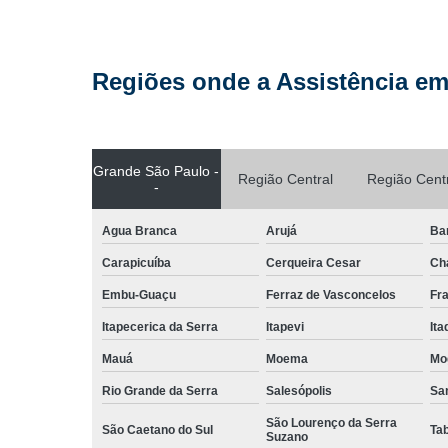
Regiões onde a Assistência em
Grande São Paulo -
Região Central
Região Cent
-
Agua Branca
Arujá
Ba
Carapicuíba
Cerqueira Cesar
Ch
Embu-Guaçu
Ferraz de Vasconcelos
Fr
Itapecerica da Serra
Itapevi
It
Mauá
Moema
Mo
Rio Grande da Serra
Salesópolis
San
São Lourenço da Serra
São Caetano do Sul
Ta
Suzano