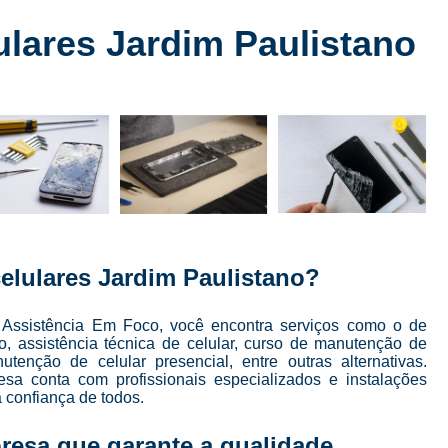
Conserto de Celular
Conserto de Celular 
ulares Jardim Paulistano
Conserto de Celular em SP
Conserto de Celular Mais Próxim
Conserto de Celular Perto de Mi
Conserto de Tela de Celular
Conser
Conserto de Tela de Iphone
Consert
Conserto Iphone em São Paulo
Conserto 
Conserto Tela Iphone
Conserto Te
elulares Jardim Paulistano?
Conserto Tela Iphone X
Conserto Trase
Curso Completo Manutenção e 
 Assistência Em Foco, você encontra serviços como o de
, assistência técnica de celular, curso de manutenção de
Curso Conserto e Manutenção de Cel
utenção de celular presencial, entre outras alternativas.
sa conta com profissionais especializados e instalações
Curso de Conserto de Celular em São Pau
 confiança de todos.
Curso de Conserto de Celular Presencial
resa que garante a qualidade