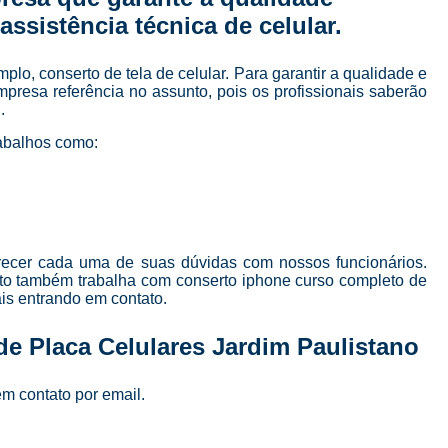
Curso de Manutenção e Conserto de Celular
ssistência técnica de celular.
Curso para Conserto de Celular
o, conserto de tela de celular. Para garantir a qualidade e
Curso Completo Manutenção e Conserto de
presa referência no assunto, pois os profissionais saberão
.
Curso de Manutenção de Celular em São Pau
abalhos como:
Curso de Manutenção de Celular Online
Curso de Manutenção em Celular
C
Curso Manutenção em Celular
Curso Técnico de Manutenção de Celular
arecer cada uma de suas dúvidas com nossos funcionários.
Curso Completo de 
to também trabalha com conserto iphone curso completo de
ais entrando em contato.
Curso Completo de Manutenção e Conserto d
de Placa Celulares Jardim Paulistano
Curso Conserto de Celular Presencial
Curso Online Conserto de Celular
em contato por email.
Curso Presencial Conserto de Celular