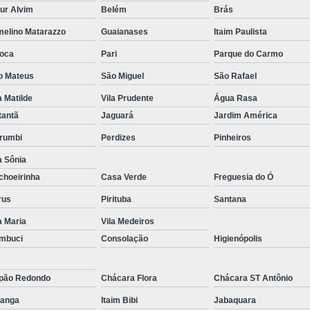
ur Alvim
Belém
Brás
Reparo de Placa de Celular
Reparo 
melino Matarazzo
Guaianases
Itaim Paulista
Reparo em Placa de Celular
Reparo Tela Ce
oca
Pari
Parque do Carmo
Troca de Tela Celular Samsung
Troca de
o Mateus
São Miguel
São Rafael
Troca de Tela em São Paulo
Troca
a Matilde
Vila Prudente
Água Rasa
Troca de Tela Motorola
Troca de 
tantã
Jaguará
Jardim América
Troca Te
rumbi
Perdizes
Pinheiros
a Sônia
choeirinha
Casa Verde
Freguesia do Ó
rus
Pirituba
Santana
a Maria
Vila Medeiros
mbuci
Consolação
Higienópolis
pão Redondo
Chácara Flora
Chácara ST Antônio
ranga
Itaim Bibi
Jabaquara