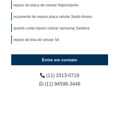
Curso Manutenção e Conserto de Celular
reparo de placa de celular Higienópolis
Curso Técnico de Conserto de Celular
orçamento de reparo placa celular Santo Amaro
 Celular
Curso de Manutenção de Celular
quanto custa reparo celular samsung Santana
lo
Curso de Manutenção de Celular em SP
reparo de tela de celular Sé
Curso de Manutenção de Celular Presencial
urso Manutenção de Celular Presencial
Entre em contato
Curso para Manutenção de Celular
Curso Técnico Manutenção de Celular
(11) 3313-0719
(11) 94596-3446
Conserto de Celular
e Celular
Curso Conserto de Celular Online
Curso de Conserto de Tela de Celular
Curso Online de Conserto de Celular
Curso Presencial de Conserto de Celular