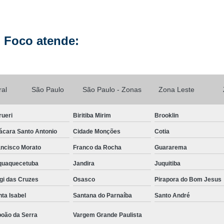
Manutenção de Celular Curso 
Loja Conserto Celular Samsung
Loja Cons
 Foco atende:
Loja de Conserto de Celular em São Pau
Loja de Conserto de Celular Mais Próxim
Loja de Manutenção Celular
Loja de Manute
ral
São Paulo
São Paulo - Zonas
Zona Leste
Loja para Conserto de Celular
rueri
Biritiba Mirim
Brooklin
Manutenção Celular Samsung
Manutençã
ácara Santo Antonio
Cidade Monções
Cotia
Manutenção de Celular Delivery
ancisco Morato
Franco da Rocha
Guararema
Manutenção de Celular em SP
aquaquecetuba
Jandira
Juquitiba
Manutenção de Celular Samsung
gi das Cruzes
Osasco
Pirapora do Bom Jesus
Manutenção do Aparelho Celular
Manuten
ta Isabel
Santana do Parnaíba
Santo André
Reparo Celular em São Paulo
Reparo 
boão da Serra
Vargem Grande Paulista
Reparo Celular Samsung
Reparo de