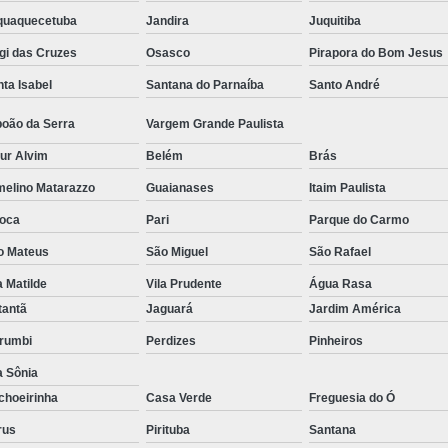
aquaquecetuba
Jandira
Juquitiba
gi das Cruzes
Osasco
Pirapora do Bom Jesus
ta Isabel
Santana do Parnaíba
Santo André
boão da Serra
Vargem Grande Paulista
ur Alvim
Belém
Brás
melino Matarazzo
Guaianases
Itaim Paulista
oca
Pari
Parque do Carmo
o Mateus
São Miguel
São Rafael
a Matilde
Vila Prudente
Água Rasa
tantã
Jaguará
Jardim América
rumbi
Perdizes
Pinheiros
a Sônia
choeirinha
Casa Verde
Freguesia do Ó
rus
Pirituba
Santana