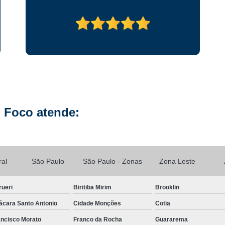
Reparo de Placa de Celular
Reparo 
Reparo em Placa de Celular
Reparo Tela Ce
Troca de Tela Celular Samsung
Troca de
Troca de Tela em São Paulo
Troca
Troca de Tela Motorola
Troca de 
Troca Te
 Foco atende:
ral
São Paulo
São Paulo - Zonas
Zona Leste
rueri
Biritiba Mirim
Brooklin
ácara Santo Antonio
Cidade Monções
Cotia
ancisco Morato
Franco da Rocha
Guararema