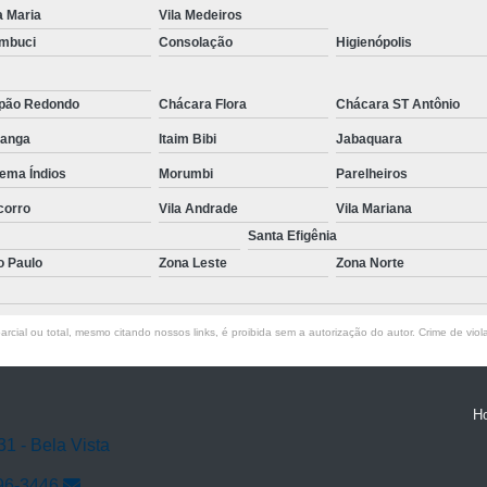
a Maria
Vila Medeiros
mbuci
Consolação
Higienópolis
pão Redondo
Chácara Flora
Chácara ST Antônio
ranga
Itaim Bibi
Jabaquara
ema Índios
Morumbi
Parelheiros
corro
Vila Andrade
Vila Mariana
Santa Efigênia
o Paulo
Zona Leste
Zona Norte
rcial ou total, mesmo citando nossos links, é proibida sem a autorização do autor. Crime de viol
H
31 - Bela Vista
96-3446