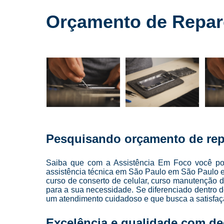
Cursos para
conserto de
Orçamento de Reparo
celulares
Cursos para
manutenção
de celular
Cursos para
manutenção
de celulares
Loja de
conserto de
celulares
Pesquisando orçamento de repa
Manutenção
de celulares
Saiba que com a Assistência Em Foco você pod
Reparo de
assistência técnica em São Paulo em São Paulo e a
celulares
curso de conserto de celular, curso manutenção d
para a sua necessidade. Se diferenciado dentro
Troca de
um atendimento cuidadoso e que busca a satisfaçã
telas
Excelência e qualidade com d