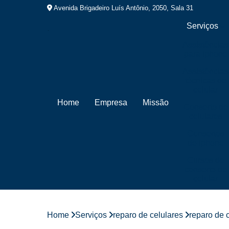
Avenida Brigadeiro Luís Antônio, 2050, Sala 31
Serviços
Assistências
para iphone
Assistências
técnicas de
celular
Home
Empresa
Missão
Conserto de
celulares
Consertos
de iphone
Cursos de
conserto de
celular
Cursos de
manutenção
de celular
Home
Serviços
reparo de celulares
reparo de 