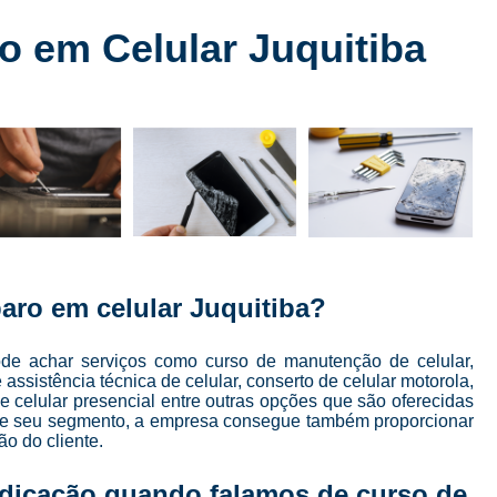
Conserto de Celular
Conserto de Celular 
 em Celular Juquitiba
Conserto de Celular em SP
Conserto de Celular Mais Próxim
Conserto de Celular Perto de Mi
Conserto de Tela de Celular
Conser
Conserto de Tela de Iphone
Consert
Conserto Iphone em São Paulo
Conserto 
Conserto Tela Iphone
Conserto Te
ro em celular Juquitiba?
Conserto Tela Iphone X
Conserto Trase
Curso Completo Manutenção e 
e achar serviços como curso de manutenção de celular,
ssistência técnica de celular, conserto de celular motorola,
Curso Conserto e Manutenção de Cel
e celular presencial entre outras opções que são oferecidas
 de seu segmento, a empresa consegue também proporcionar
Curso de Conserto de Celular em São Pau
o do cliente.
Curso de Conserto de Celular Presencial
edicação quando falamos de curso de