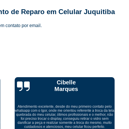
Manutenção de Celular Curso 
to de Reparo em Celular Juquitiba
Loja Conserto Celular Samsung
Loja Cons
em contato por email.
Loja de Conserto de Celular em São Pau
Loja de Conserto de Celular Mais Próxim
Loja de Manutenção Celular
Loja de Manute
Loja para Conserto de Celular
Manutenção Celular Samsung
Manutençã
Manutenção de Celular Delivery
Ricardo Tadeu
Manutenção de Celular em SP
Manutenção de Celular Samsung
Manutenção do Aparelho Celular
Manuten
a
Levei meu aparelho para conserto fui muito bem atendido um
Reparo Celular em São Paulo
Reparo 
ótimo ambiente serviço rápido muito bem feito. Recomendo
serviço muito bom abraço
Reparo Celular Samsung
Reparo de