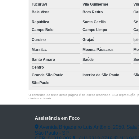
Tucuruvi
Vila Guilherme
Vil
Bela Vista
Bom Retiro
Ca
República
Santa Cecília
Sé
Campo Belo
Campo Limpo
Ca
Cursino
Grajaú
Ipi
Marsilac
Moema Pássaros
Mo
Santo Amaro
Saúde
So
Centro
Grande São Paulo
Interior de São Paulo
Sã
São Paulo
O conteúdo do texto desta página é de direito reservado. Sua reprodução, pa
direitos autorais
.
Assistência em Foco
Avenida Brigadeiro Luís Antônio, 2050, Sala 
São Paulo - SP
CEP: 01318-002
(11) 3313-0719
(11) 945