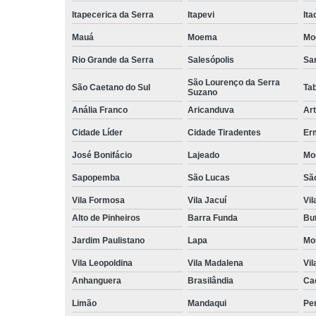
Itapecerica da Serra
Itapevi
It
Mauá
Moema
Mo
Rio Grande da Serra
Salesópolis
San
São Lourenço da Serra
São Caetano do Sul
Ta
Suzano
Anália Franco
Aricanduva
Art
Cidade Líder
Cidade Tiradentes
Er
José Bonifácio
Lajeado
Mo
Sapopemba
São Lucas
Sã
Vila Formosa
Vila Jacuí
Vil
Alto de Pinheiros
Barra Funda
Bu
Jardim Paulistano
Lapa
Mo
Vila Leopoldina
Vila Madalena
Vil
Anhanguera
Brasilândia
Ca
Limão
Mandaqui
Pe