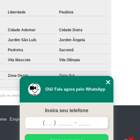
Liberdade
Paulista
Cidade Ademar
Cidade Dutra
Jardim São Luís
Jardim Ângela
Pedreira
Sacomã
Vila Mascote
Vila Olímpia
Zona Oeste
Zona Sul
Olá! Fale agora pelo WhatsApp
ação de direito autoral – artigo 184 do Código Penal –
Lei 9610/98 - Lei de
Insira seu telefone
ome
Empresa
Missão
Serviços
Contato
Mapa do site