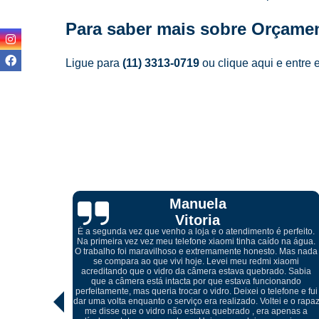
Para saber mais sobre Orçamen
Ligue para
(11) 3313-0719
ou
clique aqui
e entre 
Cibelle
Marques
perfeito.
 na água.
 Mas nada
iaomi
Atendimento excelente, desde do meu primeiro contato pelo
. Sabia
whatsapp com o Igor, onde me orientou referente a troca da tel
nando
quebrada do meu celular, ótimos profissionais e o melhor, não
fone e fui
foi preciso trocar o display, conseguiu retirar o vidro sem
 e o rapaz
danificar a peça e realizar somente a troca do mesmo, muito
penas a
cuidadosos e atenciosos, meu celular ficou perfeito.