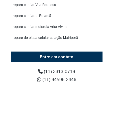
Curso Manutenção e Conserto de Celular
reparo celular Vila Formosa
Curso Técnico de Conserto de Celular
reparo celulares Butantã
 Celular
Curso de Manutenção de Celular
reparo celular motorola Artur Alvim
lo
Curso de Manutenção de Celular em SP
reparo de placa celular cotação Mairiporã
Curso de Manutenção de Celular Presencial
urso Manutenção de Celular Presencial
Entre em contato
Curso para Manutenção de Celular
Curso Técnico Manutenção de Celular
(11) 3313-0719
(11) 94596-3446
Conserto de Celular
e Celular
Curso Conserto de Celular Online
Curso de Conserto de Tela de Celular
Curso Online de Conserto de Celular
Curso Presencial de Conserto de Celular