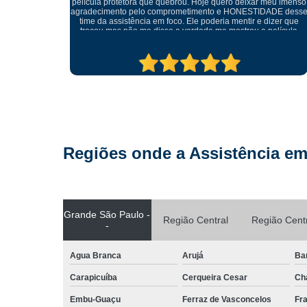
eu imenso
ADE desse
izer que
elícula
tratando
ma outra.
pre.
Regiões onde a Assistência em
Grande São Paulo -
Região Central
Região Cent
-
Agua Branca
Arujá
Ba
Carapicuíba
Cerqueira Cesar
Ch
Embu-Guaçu
Ferraz de Vasconcelos
Fr