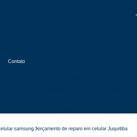
Assistência Celular Iphone
Assistênci
Assistência Iphone
Assistência para
Assistência Técnica em Iphon
Assistência Técnica Iphone Autorizada
Contato
Assistência Técnica Iphone em SP
Assistência Técnica Celular
Assistência Técnica Celular Delivery
Assistência Técnica Celular em SP
Assistência Técnica Celular Lg
Assistência Técnica Celular Próximo 
celular samsung
orçamento de reparo em celular Juquitiba
Assistência Técnica de Celular Próximo a 