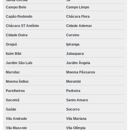
Santa Cecília
Sé
Campo Belo
Campo Limpo
Capão Redondo
Chácara Flora
Chácara ST Antônio
Cidade Ademar
Cidade Dutra
Cursino
Grajaú
Ipiranga
Itaim Bibi
Jabaquara
Jardim São Luís
Jardim Ângela
Marsilac
Moema Pássaros
Moema Índios
Morumbi
Parelheiros
Pedreira
Sacomã
Santo Amaro
Saúde
Socorro
Vila Andrade
Vila Mariana
Vila Mascote
Vila Olímpia