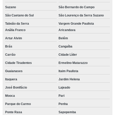
Suzano
São Bernardo do Campo
São Caetano do Sul
São Lourenço da Serra Suzano
Taboão da Serra
Vargem Grande Paulista
Anália Franco
Aricanduva
Artur Alvim
Belém
Brás
Cangaíba
Carrão
Cidade Líder
Cidade Tiradentes
Ermelino Matarazzo
Guaianases
Itaim Paulista
Itaquera
Jardim Helena
José Bonifácio
Lajeado
Mooca
Pari
Parque do Carmo
Penha
Ponte Rasa
Sapopemba