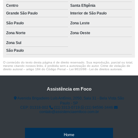
Centro
Santa Efigênia
Grande São Paulo
Interior de São Paulo
São Paulo
Zona Leste
Zona Norte
Zona Oeste
Zona Sul
São Paulo
O conteúdo do texto desta página é de direito reservado. Sua reprodução, parcial ou total,
mesmo citando nossos links, é proibida sem a autorização do autor. Crime de violação de
direito autoral – artigo 184 do Código Penal –
Lei 9610/98 - Lei de direitos autorais
.
Assistência em Foco
Avenida Brigadeiro Luís Antônio, 2050, Sala 31 - Bela Vista São
Paulo - SP
CEP: 01318-002
(11) 3313-0719
(11) 94596-3446
contato@assistenciaemfoco.com.br
Home