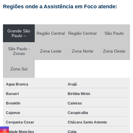
Regiões onde a Assistência em Foco atende:
Grande São
Região Central
Região Central
São Paulo
Paulo --
São Paulo -
Zona Leste
Zona Norte
Zona Oeste
Zonas
Zona Sul
Agua Branca
Arujá
Barueri
Biritiba Mirim
Brooklin
Caieiras
Cajamar
Carapicuíba
Cerqueira Cesar
Chácara Santo Antonio
Cidade Monções
Cotia