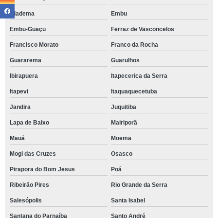
Diadema
Embu
Embu-Guaçu
Ferraz de Vasconcelos
Francisco Morato
Franco da Rocha
Guararema
Guarulhos
Ibirapuera
Itapecerica da Serra
Itapevi
Itaquaquecetuba
Jandira
Juquitiba
Lapa de Baixo
Mairiporã
Mauá
Moema
Mogi das Cruzes
Osasco
Pirapora do Bom Jesus
Poá
Ribeirão Pires
Rio Grande da Serra
Salesópolis
Santa Isabel
Santana do Parnaíba
Santo André