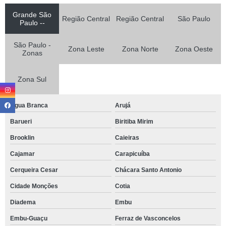
Grande São
Região Central
Região Central
São Paulo
Paulo --
São Paulo -
Zona Leste
Zona Norte
Zona Oeste
Zonas
Zona Sul
Agua Branca
Arujá
Barueri
Biritiba Mirim
Brooklin
Caieiras
Cajamar
Carapicuíba
Cerqueira Cesar
Chácara Santo Antonio
Cidade Monções
Cotia
Diadema
Embu
Embu-Guaçu
Ferraz de Vasconcelos