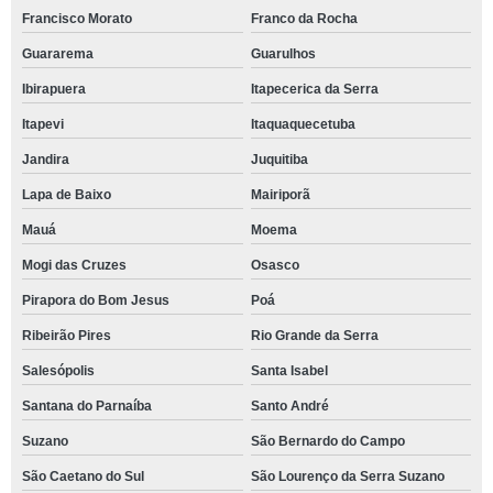
Francisco Morato
Franco da Rocha
Guararema
Guarulhos
Ibirapuera
Itapecerica da Serra
Itapevi
Itaquaquecetuba
Jandira
Juquitiba
Lapa de Baixo
Mairiporã
Mauá
Moema
Mogi das Cruzes
Osasco
Pirapora do Bom Jesus
Poá
Ribeirão Pires
Rio Grande da Serra
Salesópolis
Santa Isabel
Santana do Parnaíba
Santo André
Suzano
São Bernardo do Campo
São Caetano do Sul
São Lourenço da Serra Suzano