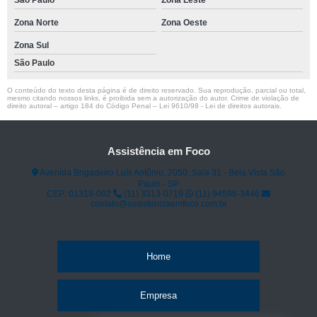
São Paulo
Zona Leste
Zona Norte
Zona Oeste
Zona Sul
São Paulo
O conteúdo do texto desta página é de direito reservado. Sua reprodução, parcial ou total,
mesmo citando nossos links, é proibida sem a autorização do autor. Crime de violação de
direito autoral – artigo 184 do Código Penal –
Lei 9610/98 - Lei de direitos autorais
.
Assistência em Foco
Avenida Brigadeiro Luís Antônio, 2050, Sala 31 - Bela Vista São
Paulo - SP
CEP: 01318-002
(11) 3313-0719
(11) 94596-3446
contato@assistenciaemfoco.com.br
Home
Empresa