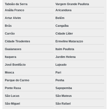
Taboão da Serra
Vargem Grande Paulista
Anália Franco
Aricanduva
Artur Alvim
Belém
Brás
Cangaíba
Carrão
Cidade Líder
Cidade Tiradentes
Ermelino Matarazzo
Guaianases
Itaim Paulista
Itaquera
Jardim Helena
José Bonifácio
Lajeado
Mooca
Pari
Parque do Carmo
Penha
Ponte Rasa
Sapopemba
São Lucas
São Mateus
São Miguel
São Rafael