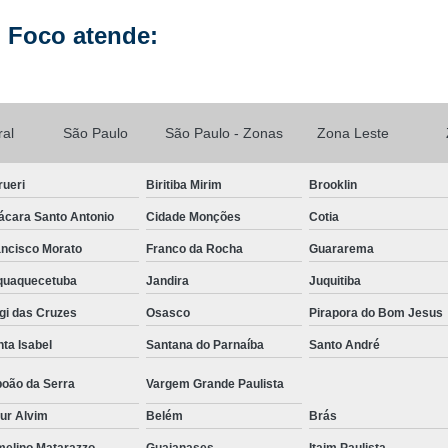
Manutenção de Celular Curso 
 Foco atende:
Loja Conserto Celular Samsung
Loja Cons
Loja de Conserto de Celular em São Pau
Loja de Conserto de Celular Mais Próxim
ral
São Paulo
São Paulo - Zonas
Zona Leste
Loja de Manutenção Celular
Loja de Manute
rueri
Biritiba Mirim
Brooklin
Loja para Conserto de Celular
ácara Santo Antonio
Cidade Monções
Cotia
Manutenção Celular Samsung
Manutençã
ancisco Morato
Franco da Rocha
Guararema
Manutenção de Celular Delivery
aquaquecetuba
Jandira
Juquitiba
Manutenção de Celular em SP
gi das Cruzes
Osasco
Pirapora do Bom Jesus
Manutenção de Celular Samsung
ta Isabel
Santana do Parnaíba
Santo André
Manutenção do Aparelho Celular
Manuten
boão da Serra
Vargem Grande Paulista
Reparo Celular em São Paulo
Reparo 
ur Alvim
Belém
Brás
Reparo Celular Samsung
Reparo de
melino Matarazzo
Guaianases
Itaim Paulista