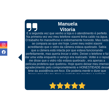
Cibelle
Marques
perfeito.
 na água.
 Mas nada
iaomi
Atendimento excelente, desde do meu primeiro contato pelo
. Sabia
whatsapp com o Igor, onde me orientou referente a troca da tel
nando
quebrada do meu celular, ótimos profissionais e o melhor, não
fone e fui
foi preciso trocar o display, conseguiu retirar o vidro sem
 e o rapaz
danificar a peça e realizar somente a troca do mesmo, muito
penas a
cuidadosos e atenciosos, meu celular ficou perfeito.
eu imenso
ADE desse
izer que
elícula
tratando
ma outra.
pre.