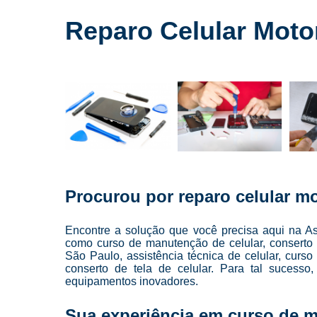
Cursos para
conserto de
Reparo Celular Motor
celulares
Cursos para
manutenção
de celular
Cursos para
manutenção
de celulares
Loja de
conserto de
celulares
Procurou por reparo celular mo
Manutenção
de celulares
Encontre a solução que você precisa aqui na As
Reparo de
como curso de manutenção de celular, conserto 
celulares
São Paulo, assistência técnica de celular, curso
conserto de tela de celular. Para tal sucesso
Troca de
equipamentos inovadores.
telas
Sua experiência em curso de m