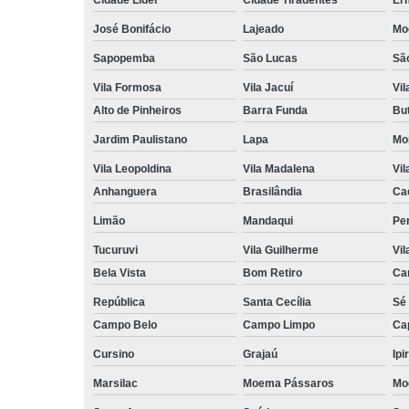
José Bonifácio
Lajeado
Mo
Sapopemba
São Lucas
Sã
Vila Formosa
Vila Jacuí
Vil
Alto de Pinheiros
Barra Funda
Bu
Jardim Paulistano
Lapa
Mo
Vila Leopoldina
Vila Madalena
Vil
Anhanguera
Brasilândia
Ca
Limão
Mandaqui
Pe
Tucuruvi
Vila Guilherme
Vil
Bela Vista
Bom Retiro
Ca
República
Santa Cecília
Sé
Campo Belo
Campo Limpo
Ca
Cursino
Grajaú
Ipi
Marsilac
Moema Pássaros
Mo