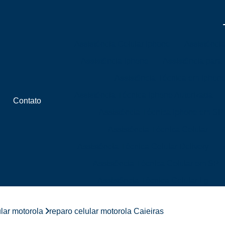
Assistência Celular Iphone
Assistênci
Assistência Iphone
Assistência para
Assistência Técnica em Iphon
Assistência Técnica Iphone Autorizada
Contato
Assistência Técnica Iphone em SP
Assistência Técnica Celular
Assistência Técnica Celular Delivery
Assistência Técnica Celular em SP
Assistência Técnica Celular Lg
Assistência Técnica Celular Próximo 
ular motorola
reparo celular motorola Caieiras
Assistência Técnica de Celular Próximo a 