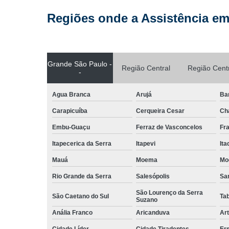
Regiões onde a Assistência em
Grande São Paulo -
Região Central
Região Cent
-
Agua Branca
Arujá
Ba
Carapicuíba
Cerqueira Cesar
Ch
Embu-Guaçu
Ferraz de Vasconcelos
Fr
Itapecerica da Serra
Itapevi
It
Mauá
Moema
Mo
Rio Grande da Serra
Salesópolis
San
São Lourenço da Serra
São Caetano do Sul
Ta
Suzano
Anália Franco
Aricanduva
Art
Cidade Líder
Cidade Tiradentes
Er