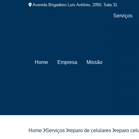
Avenida Brigadeiro Luís Antônio, 2050, Sala 31
Serviços
Assistências
para iphone
Assistências
técnicas de
celular
Home
Empresa
Missão
Conserto de
celulares
Consertos
de iphone
Cursos de
conserto de
celular
Cursos de
manutenção
de celular
Home
Serviços
reparo de celulares
reparo cel