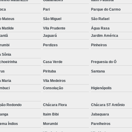
Reparo de Placa de Celular
Reparo 
oca
Pari
Parque do Carmo
Reparo em Placa de Celular
Reparo Tela Ce
o Mateus
São Miguel
São Rafael
Troca de Tela Celular Samsung
Troca de
a Matilde
Vila Prudente
Água Rasa
tantã
Jaguará
Jardim América
Troca de Tela em São Paulo
Troca
rumbi
Perdizes
Pinheiros
Troca de Tela Motorola
Troca de 
a Sônia
Troca Te
choeirinha
Casa Verde
Freguesia do Ó
rus
Pirituba
Santana
a Maria
Vila Medeiros
mbuci
Consolação
Higienópolis
pão Redondo
Chácara Flora
Chácara ST Antônio
ranga
Itaim Bibi
Jabaquara
ema Índios
Morumbi
Parelheiros