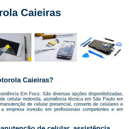
Conserto de Celular
Conserto de Celular 
ola Caieiras
Conserto de Celular em SP
Conserto de Celular Mais Próxim
Conserto de Celular Perto de Mi
Conserto de Tela de Celular
Conser
Conserto de Tela de Iphone
Consert
Conserto Iphone em São Paulo
Conserto 
Conserto Tela Iphone
Conserto Te
torola Caieiras?
Conserto Tela Iphone X
Conserto Trase
Curso Completo Manutenção e 
sistência Em Foco. São diversas opções disponibilizadas,
de celular motorola, assistência técnica em São Paulo em
Curso Conserto e Manutenção de Cel
 manutenção de celular presencial, conserto de celulares e
, a empresa investiu em profissionais competentes e em
Curso de Conserto de Celular em São Pau
Curso de Conserto de Celular Presencial
anutenção de celular, assistência