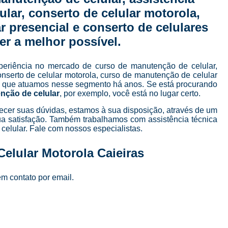
Curso de Manutenção e Conserto de Celular
lular, conserto de celular motorola,
Curso para Conserto de Celular
 presencial e conserto de celulares
Curso Completo Manutenção e Conserto de
er a melhor possível.
Curso de Manutenção de Celular em São Pau
periência no mercado de curso de manutenção de celular,
Curso de Manutenção de Celular Online
conserto de celular motorola, curso de manutenção de celular
sta que atuamos nesse segmento há anos. Se está procurando
Curso de Manutenção em Celular
C
nção de celular
, por exemplo, você está no lugar certo.
Curso Manutenção em Celular
ecer suas dúvidas, estamos à sua disposição, através de um
a satisfação. Também trabalhamos com assistência técnica
Curso Técnico de Manutenção de Celular
elular. Fale com nossos especialistas.
Curso Completo de 
elular Motorola Caieiras
Curso Completo de Manutenção e Conserto d
Curso Conserto de Celular Presencial
em contato por email.
Curso Online Conserto de Celular
Curso Presencial Conserto de Celular