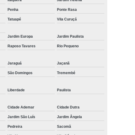
de Tela de Celular
Reparo em Celular
Penha
Ponte Rasa
lular
Troca de Tela
Troca de Tela Celular
Tatuapé
Vila Curuçá
 Tela de Celular
Troca de Tela do Celular
Jardim Europa
Jardim Paulista
 de Tela em SP
Troca de Tela Iphone
Raposo Tavares
Rio Pequeno
Tela Samsung
Troca de Tela Xiaomi
la Celular
Jaraguá
Jaçanã
São Domingos
Tremembé
Liberdade
Paulista
Cidade Ademar
Cidade Dutra
Jardim São Luís
Jardim Ângela
Pedreira
Sacomã