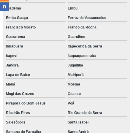
Diadema
Embu
Embu-Guaçu
Ferraz de Vasconcelos
Francisco Morato
Franco da Rocha
Guararema
Guarulhos
Ibirapuera
Itapecerica da Serra
Itapevi
Itaquaquecetuba
Jandira
Juquitiba
Lapa de Baixo
Mairiporã
Mauá
Moema
Mogi das Cruzes
Osasco
Pirapora do Bom Jesus
Poá
Ribeirão Pires
Rio Grande da Serra
Salesópolis
Santa Isabel
Santana do Parnaíba
Santo André