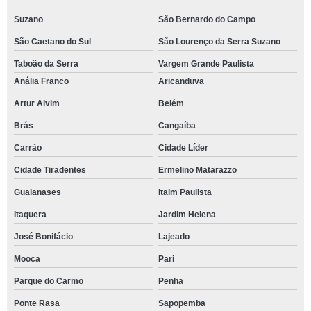
Suzano
São Bernardo do Campo
São Caetano do Sul
São Lourenço da Serra Suzano
Taboão da Serra
Vargem Grande Paulista
Anália Franco
Aricanduva
Artur Alvim
Belém
Brás
Cangaíba
Carrão
Cidade Líder
Cidade Tiradentes
Ermelino Matarazzo
Guaianases
Itaim Paulista
Itaquera
Jardim Helena
José Bonifácio
Lajeado
Mooca
Pari
Parque do Carmo
Penha
Ponte Rasa
Sapopemba