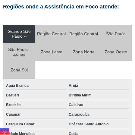
Regiões onde a Assistência em Foco atende:
Grande São
Região Central
Região Central
São Paulo
Paulo --
São Paulo -
Zona Leste
Zona Norte
Zona Oeste
Zonas
Zona Sul
Agua Branca
Arujá
Barueri
Biritiba Mirim
Brooklin
Caieiras
Cajamar
Carapicuíba
Cerqueira Cesar
Chácara Santo Antonio
Cidade Monções
Cotia