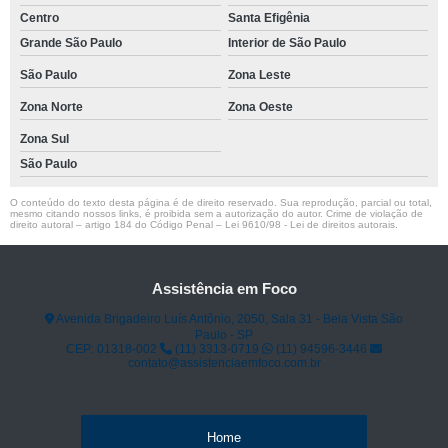
Centro
Santa Efigênia
Grande São Paulo
Interior de São Paulo
São Paulo
Zona Leste
Zona Norte
Zona Oeste
Zona Sul
São Paulo
O conteúdo do texto desta página é de direito reservado. Sua reprodução, parcial ou total,
mesmo citando nossos links, é proibida sem a autorização do autor. Crime de violação de
direito autoral – artigo 184 do Código Penal –
Lei 9610/98 - Lei de direitos autorais
.
Assistência em Foco
Avenida Brigadeiro Luís Antônio, 2050, Sala 31 - Bela Vista São
Paulo - SP
CEP: 01318-002
(11) 3313-0719
(11) 94596-3446
contato@assistenciaemfoco.com.br
Home