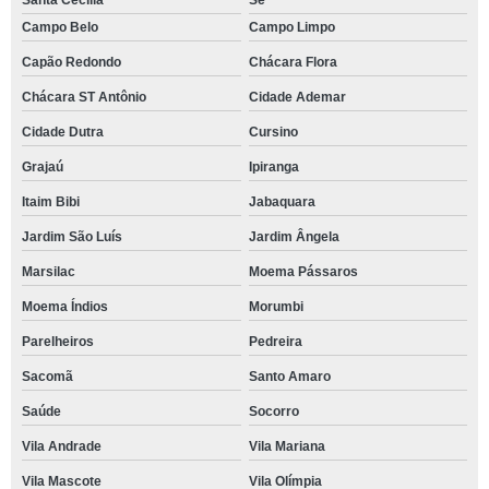
Santa Cecília
Sé
Campo Belo
Campo Limpo
Capão Redondo
Chácara Flora
Chácara ST Antônio
Cidade Ademar
Cidade Dutra
Cursino
Grajaú
Ipiranga
Itaim Bibi
Jabaquara
Jardim São Luís
Jardim Ângela
Marsilac
Moema Pássaros
Moema Índios
Morumbi
Parelheiros
Pedreira
Sacomã
Santo Amaro
Saúde
Socorro
Vila Andrade
Vila Mariana
Vila Mascote
Vila Olímpia