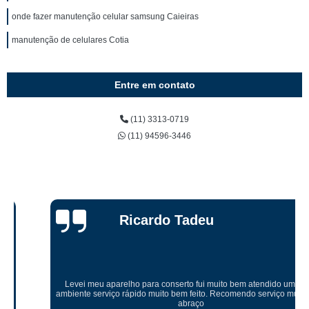
onde fazer manutenção celular samsung Caieiras
manutenção de celulares Cotia
Entre em contato
(11) 3313-0719
(11) 94596-3446
Ricardo Tadeu
Levei meu aparelho para conserto fui muito bem atendido um ótimo
ambiente serviço rápido muito bem feito. Recomendo serviço muito bom
abraço