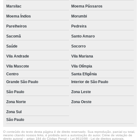
Marsilac
Moema Pássaros
Moema Índios
Morumbi
Parelheiros
Pedreira
Sacomã
Santo Amaro
Saúde
Socorro
Vila Andrade
Vila Mariana
Vila Mascote
Vila Olímpia
Centro
Santa Efigênia
Grande São Paulo
Interior de São Paulo
São Paulo
Zona Leste
Zona Norte
Zona Oeste
Zona Sul
São Paulo
O conteúdo do texto desta página é de direito reservado. Sua reprodução, parcial ou total,
mesmo citando nossos links, é proibida sem a autorização do autor. Crime de violação de
direito autoral – artigo 184 do Código Penal –
Lei 9610/98 - Lei de direitos autorais
.