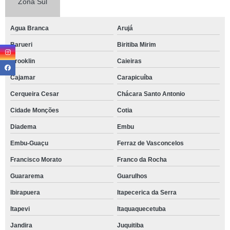
Zona Sul
Agua Branca
Arujá
Barueri
Biritiba Mirim
Brooklin
Caieiras
Cajamar
Carapicuíba
Cerqueira Cesar
Chácara Santo Antonio
Cidade Monções
Cotia
Diadema
Embu
Embu-Guaçu
Ferraz de Vasconcelos
Francisco Morato
Franco da Rocha
Guararema
Guarulhos
Ibirapuera
Itapecerica da Serra
Itapevi
Itaquaquecetuba
Jandira
Juquitiba