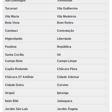
São Domingos
Tremembé
Tucuruvi
Vila Guilherme
Vila Maria
Vila Medeiros
Bela Vista
Bom Retiro
Cambuci
Consolação
Higienópolis
Liberdade
Paulista
República
Santa Cecília
Sé
Campo Belo
Campo Limpo
Capão Redondo
Chácara Flora
Chácara ST Antônio
Cidade Ademar
Cidade Dutra
Cursino
Grajaú
Ipiranga
Itaim Bibi
Jabaquara
Jardim São Luís
Jardim Ângela