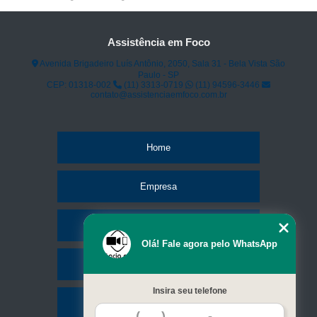
Assistência em Foco
Avenida Brigadeiro Luís Antônio, 2050, Sala 31 - Bela Vista São
Paulo - SP
CEP: 01318-002
(11) 3313-0719
(11) 94596-3446
contato@assistenciaemfoco.com.br
Home
Empresa
Missão
Olá! Fale agora pelo WhatsApp
Serviços
Insira seu telefone
Contato