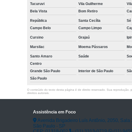
Tucuruvi
Vila Guilherme
Vil
Bela Vista
Bom Retiro
Ca
República
Santa Cecília
Sé
Campo Belo
Campo Limpo
Ca
Cursino
Grajaú
Ipi
Marsilac
Moema Pássaros
Mo
Santo Amaro
Saúde
So
Centro
Grande São Paulo
Interior de São Paulo
Sã
São Paulo
O conteúdo do texto desta página é de direito reservado. Sua reprodução, pa
direitos autorais
.
Assistência em Foco
Avenida Brigadeiro Luís Antônio, 2050, Sala 
São Paulo - SP
CEP: 01318-002
(11) 3313-0719
(11) 945