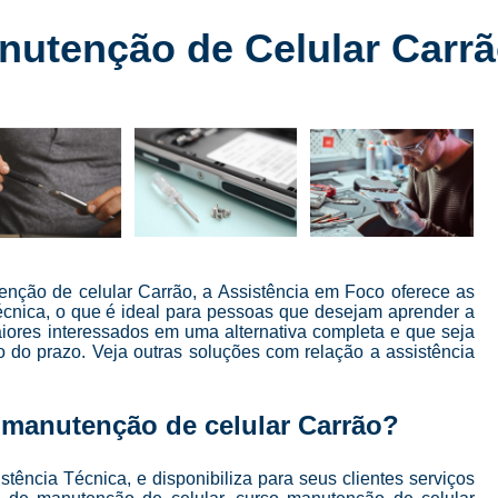
Conserto de Celular
Conserto de Celular 
nutenção de Celular Carr
Conserto de Celular em SP
Conserto de Celular Mais Próxim
Conserto de Celular Perto de Mi
Conserto de Tela de Celular
Conser
Conserto de Tela de Iphone
Consert
Conserto Iphone em São Paulo
Conserto 
Conserto Tela Iphone
Conserto Te
enção de celular Carrão, a Assistência em Foco oferece as
écnica, o que é ideal para pessoas que desejam aprender a
Conserto Tela Iphone X
Conserto Trase
aiores interessados em uma alternativa completa e que seja
 do prazo. Veja outras soluções com relação a assistência
Curso Completo Manutenção e 
Curso Conserto e Manutenção de Cel
 manutenção de celular Carrão?
Curso de Conserto de Celular em São Pau
Curso de Conserto de Celular Presencial
ência Técnica, e disponibiliza para seus clientes serviços