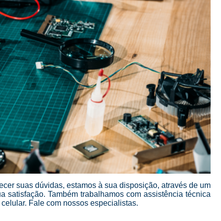
Curso Técnico Conserto Celular
Curso Técnico em Conserto de Celular
Curso Completo Manutenção de Cel
Curso de Manutenção de
Curso de Montagem e Manutenção de Ce
Curso Manutenção de Celular Online
Curso Online Manutenção de Celular
C
Curso Técnico em Manutenção de Ce
Curso Completo de Conserto e M
Curso de Manutenção de Celular Ead
Curso de Manutenção de Placa de Celular
ecer suas dúvidas, estamos à sua disposição, através de um
Curso Ead Manutenção de Celular
a satisfação. Também trabalhamos com assistência técnica
Curso Manutenção de Celular Iphone
elular. Fale com nossos especialistas.
Curso Profissionalizante Manutenção de Ce