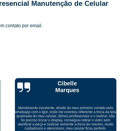
resencial Manutenção de Celular
Manutenção de Celular Curso 
Loja Conserto Celular Samsung
Loja Cons
em contato por email.
Loja de Conserto de Celular em São Pau
Loja de Conserto de Celular Mais Próxim
Loja de Manutenção Celular
Loja de Manute
Loja para Conserto de Celular
Manutenção Celular Samsung
Manutençã
Manutenção de Celular Delivery
Ricardo Tadeu
Manutenção de Celular em SP
Manutenção de Celular Samsung
Manutenção do Aparelho Celular
Manuten
a
Levei meu aparelho para conserto fui muito bem atendido um
Reparo Celular em São Paulo
Reparo 
ótimo ambiente serviço rápido muito bem feito. Recomendo
serviço muito bom abraço
Reparo Celular Samsung
Reparo de