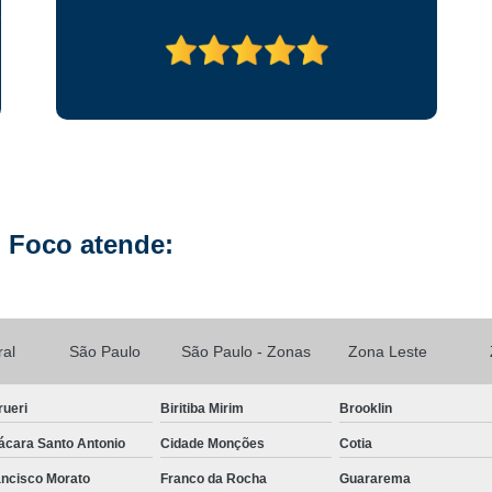
Reparo de Placa de Celular
Reparo 
Reparo em Placa de Celular
Reparo Tela Ce
Troca de Tela Celular Samsung
Troca de
Troca de Tela em São Paulo
Troca
Troca de Tela Motorola
Troca de 
Troca Te
 Foco atende:
ral
São Paulo
São Paulo - Zonas
Zona Leste
rueri
Biritiba Mirim
Brooklin
ácara Santo Antonio
Cidade Monções
Cotia
ancisco Morato
Franco da Rocha
Guararema