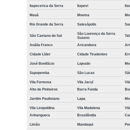
Itapecerica da Serra
Itapevi
It
Mauá
Moema
Mo
Rio Grande da Serra
Salesópolis
San
São Lourenço da Serra
São Caetano do Sul
Ta
Suzano
Anália Franco
Aricanduva
Art
Cidade Líder
Cidade Tiradentes
Er
José Bonifácio
Lajeado
Mo
Sapopemba
São Lucas
Sã
Vila Formosa
Vila Jacuí
Vil
Alto de Pinheiros
Barra Funda
Bu
Jardim Paulistano
Lapa
Mo
Vila Leopoldina
Vila Madalena
Vil
Anhanguera
Brasilândia
Ca
Limão
Mandaqui
Pe