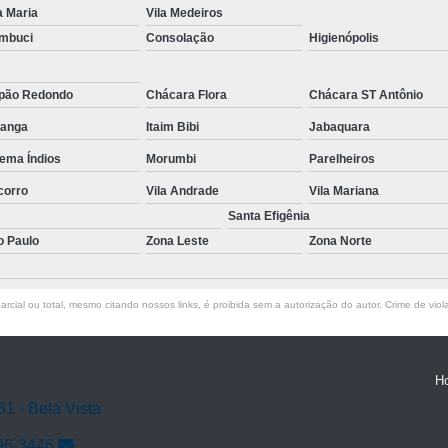
a Maria
Vila Medeiros
mbuci
Consolação
Higienópolis
pão Redondo
Chácara Flora
Chácara ST Antônio
ranga
Itaim Bibi
Jabaquara
ema Índios
Morumbi
Parelheiros
corro
Vila Andrade
Vila Mariana
Santa Efigênia
o Paulo
Zona Leste
Zona Norte
rcial ou total, mesmo citando nossos links, é proibida sem a autorização do autor. Crime de viol
H
31 - Bela Vista
96-3446