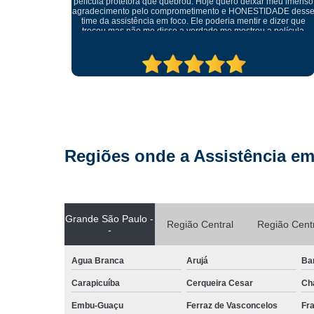
eu imenso
ADE desse
izer que
elícula
tratando
ma outra.
pre.
Regiões onde a Assistência em
Grande São Paulo -
Região Central
Região Cent
-
Agua Branca
Arujá
Ba
Carapicuíba
Cerqueira Cesar
Ch
Embu-Guaçu
Ferraz de Vasconcelos
Fr