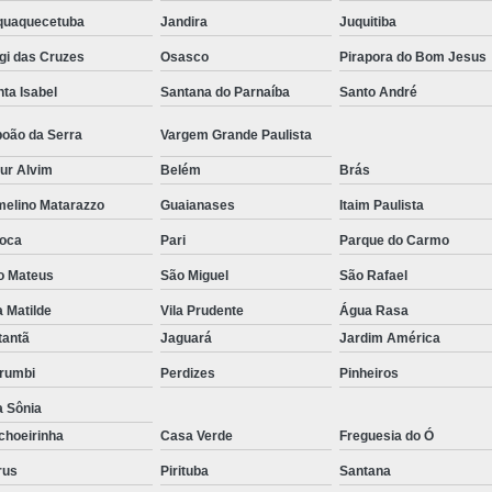
aquaquecetuba
Jandira
Juquitiba
gi das Cruzes
Osasco
Pirapora do Bom Jesus
ta Isabel
Santana do Parnaíba
Santo André
boão da Serra
Vargem Grande Paulista
ur Alvim
Belém
Brás
melino Matarazzo
Guaianases
Itaim Paulista
oca
Pari
Parque do Carmo
o Mateus
São Miguel
São Rafael
a Matilde
Vila Prudente
Água Rasa
tantã
Jaguará
Jardim América
rumbi
Perdizes
Pinheiros
a Sônia
choeirinha
Casa Verde
Freguesia do Ó
rus
Pirituba
Santana