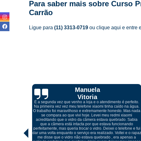
Para saber mais sobre Curso P
Carrão
Ligue para
(11) 3313-0719
ou
clique aqui
e entre 
Cibelle
Marques
perfeito.
 na água.
 Mas nada
iaomi
Atendimento excelente, desde do meu primeiro contato pelo
. Sabia
whatsapp com o Igor, onde me orientou referente a troca da tel
nando
quebrada do meu celular, ótimos profissionais e o melhor, não
fone e fui
foi preciso trocar o display, conseguiu retirar o vidro sem
 e o rapaz
danificar a peça e realizar somente a troca do mesmo, muito
penas a
cuidadosos e atenciosos, meu celular ficou perfeito.