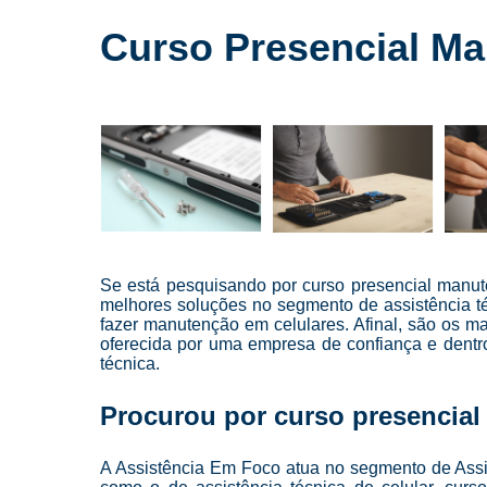
Cursos para
conserto de
Curso Presencial Ma
celulares
Cursos para
manutenção
de celular
Cursos para
manutenção
de celulares
Loja de
conserto de
celulares
Se está pesquisando por curso presencial manut
melhores soluções no segmento de assistência t
Manutenção
fazer manutenção em celulares. Afinal, são os m
de celulares
oferecida por uma empresa de confiança e dentro
técnica.
Reparo de
celulares
Procurou por curso presencial
Troca de
telas
A Assistência Em Foco atua no segmento de Assist