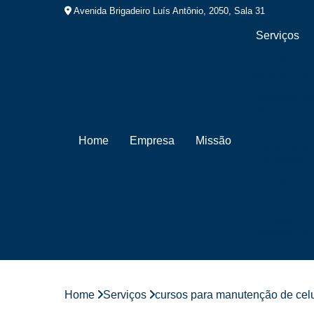
Avenida Brigadeiro Luís Antônio, 2050, Sala 31
Serviços
Assistências
para iphone
Assistências
técnicas de
celular
Home
Empresa
Missão
Conserto de
celulares
Consertos
de iphone
Cursos de
conserto de
celular
Cursos de
manutenção
de celular
Home
Serviços
cursos para manutenção de cel