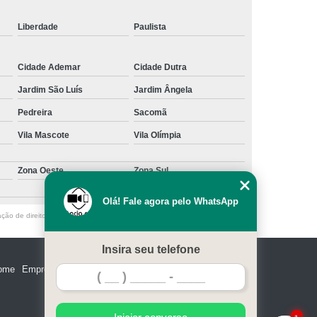
Liberdade
Paulista
Cidade Ademar
Cidade Dutra
Jardim São Luís
Jardim Ângela
Pedreira
Sacomã
Vila Mascote
Vila Olímpia
Zona Oeste
Zona Sul
Olá! Fale agora pelo WhatsApp
ação de direito autoral – artigo 184 do Código Penal –
Lei 9610/98 - Lei de
Insira seu telefone
ome
Empresa
Missão
Serviços
Contato
Mapa do site