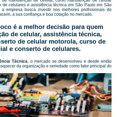
so de manutenção de celular, curso manutenção de celular
Curso de Manutenção e Conserto de Celular
rto de celulares e assistência técnica em São Paulo em São
, a empresa busca investir nos melhores profissionais do
Curso para Conserto de Celular
assim, a sua confiança e boa cotação no mercado.
Curso Completo Manutenção e Conserto de
Foco é a melhor decisão para quem
Curso de Manutenção de Celular em São Pau
o de celular, assistência técnica,
Curso de Manutenção de Celular Online
nserto de celular motorola, curso de
Curso de Manutenção em Celular
C
al e conserto de celulares.
Curso Manutenção em Celular
ência Técnica
, o mercado se desenvolveu e desde então
Curso Técnico de Manutenção de Celular
squecer da organização e seriedade como fator principal do
Curso Completo de 
Curso Completo de Manutenção e Conserto d
Curso Conserto de Celular Presencial
Curso Online Conserto de Celular
Curso Presencial Conserto de Celular