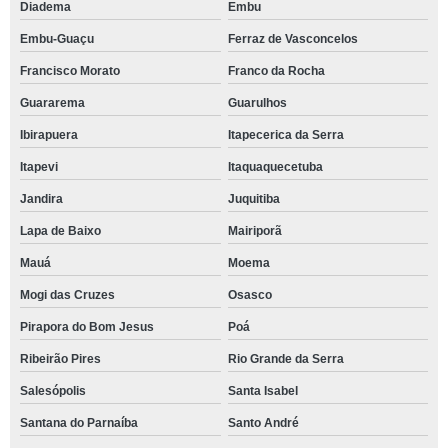
Diadema
Embu
Embu-Guaçu
Ferraz de Vasconcelos
Francisco Morato
Franco da Rocha
Guararema
Guarulhos
Ibirapuera
Itapecerica da Serra
Itapevi
Itaquaquecetuba
Jandira
Juquitiba
Lapa de Baixo
Mairiporã
Mauá
Moema
Mogi das Cruzes
Osasco
Pirapora do Bom Jesus
Poá
Ribeirão Pires
Rio Grande da Serra
Salesópolis
Santa Isabel
Santana do Parnaíba
Santo André