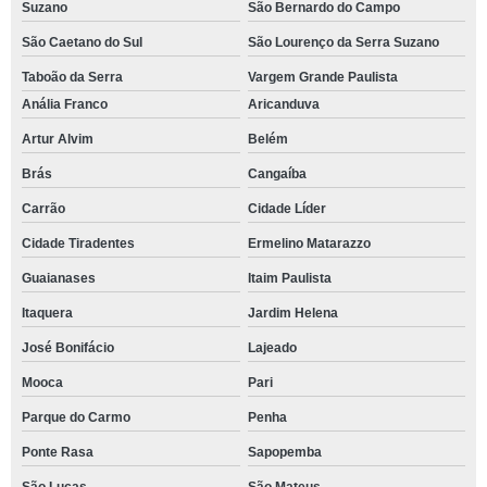
Suzano
São Bernardo do Campo
São Caetano do Sul
São Lourenço da Serra Suzano
Taboão da Serra
Vargem Grande Paulista
Anália Franco
Aricanduva
Artur Alvim
Belém
Brás
Cangaíba
Carrão
Cidade Líder
Cidade Tiradentes
Ermelino Matarazzo
Guaianases
Itaim Paulista
Itaquera
Jardim Helena
José Bonifácio
Lajeado
Mooca
Pari
Parque do Carmo
Penha
Ponte Rasa
Sapopemba
São Lucas
São Mateus