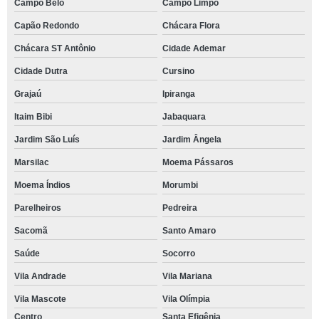
Campo Belo
Campo Limpo
Capão Redondo
Chácara Flora
Chácara ST Antônio
Cidade Ademar
Cidade Dutra
Cursino
Grajaú
Ipiranga
Itaim Bibi
Jabaquara
Jardim São Luís
Jardim Ângela
Marsilac
Moema Pássaros
Moema Índios
Morumbi
Parelheiros
Pedreira
Sacomã
Santo Amaro
Saúde
Socorro
Vila Andrade
Vila Mariana
Vila Mascote
Vila Olímpia
Centro
Santa Efigênia