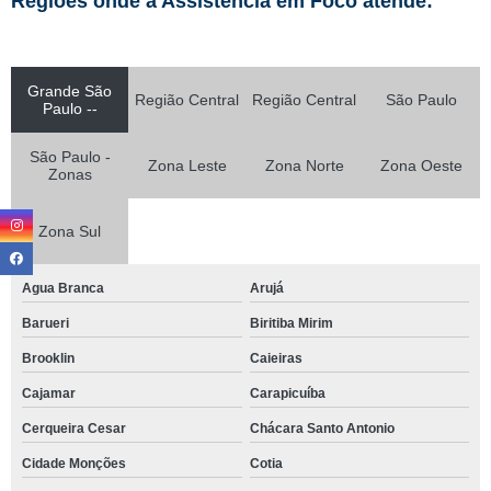
Regiões onde a Assistência em Foco atende:
Grande São
Região Central
Região Central
São Paulo
Paulo --
São Paulo -
Zona Leste
Zona Norte
Zona Oeste
Zonas
Zona Sul
Agua Branca
Arujá
Barueri
Biritiba Mirim
Brooklin
Caieiras
Cajamar
Carapicuíba
Cerqueira Cesar
Chácara Santo Antonio
Cidade Monções
Cotia