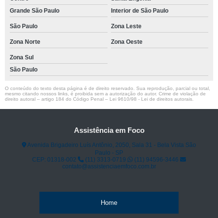
Grande São Paulo
Interior de São Paulo
São Paulo
Zona Leste
Zona Norte
Zona Oeste
Zona Sul
São Paulo
O conteúdo do texto desta página é de direito reservado. Sua reprodução, parcial ou total,
mesmo citando nossos links, é proibida sem a autorização do autor. Crime de violação de
direito autoral – artigo 184 do Código Penal –
Lei 9610/98 - Lei de direitos autorais
.
Assistência em Foco
Avenida Brigadeiro Luís Antônio, 2050, Sala 31 - Bela Vista São
Paulo - SP
CEP: 01318-002
(11) 3313-0719
(11) 94596-3446
contato@assistenciaemfoco.com.br
Home