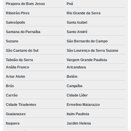
Pirapora do Bom Jesus
Poá
Ribeirão Pires
Rio Grande da Serra
Salesópolis
Santa Isabel
Santana do Parnaíba
Santo André
Suzano
São Bernardo do Campo
São Caetano do Sul
São Lourenço da Serra Suzano
Taboão da Serra
Vargem Grande Paulista
Anália Franco
Aricanduva
Artur Alvim
Belém
Brás
Cangaíba
Carrão
Cidade Líder
Cidade Tiradentes
Ermelino Matarazzo
Guaianases
Itaim Paulista
Itaquera
Jardim Helena