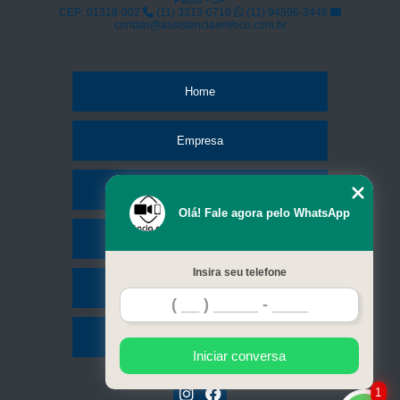
Paulo - SP
CEP: 01318-002
(11) 3313-0719
(11) 94596-3446
contato@assistenciaemfoco.com.br
Home
Empresa
Missão
Olá! Fale agora pelo WhatsApp
Serviços
Insira seu telefone
Contato
Mapa do site
Iniciar conversa
1