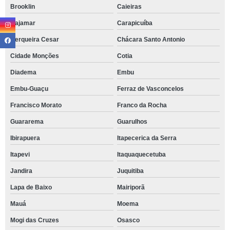
Brooklin
Caieiras
Cajamar
Carapicuíba
Cerqueira Cesar
Chácara Santo Antonio
Cidade Monções
Cotia
Diadema
Embu
Embu-Guaçu
Ferraz de Vasconcelos
Francisco Morato
Franco da Rocha
Guararema
Guarulhos
Ibirapuera
Itapecerica da Serra
Itapevi
Itaquaquecetuba
Jandira
Juquitiba
Lapa de Baixo
Mairiporã
Mauá
Moema
Mogi das Cruzes
Osasco