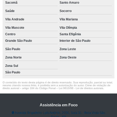
Sacomã
Santo Amaro
Saúde
Socorro
Vila Andrade
Vila Mariana
Vila Mascote
Vila Olímpia
Centro
Santa Efigênia
Grande São Paulo
Interior de São Paulo
São Paulo
Zona Leste
Zona Norte
Zona Oeste
Zona Sul
São Paulo
O conteúdo do texto desta página é de direito reservado. Sua reprodução, parcial ou total,
mesmo citando nossos links, é proibida sem a autorização do autor. Crime de violação de
direito autoral – artigo 184 do Código Penal –
Lei 9610/98 - Lei de direitos autorais
.
Assistência em Foco
Avenida Brigadeiro Luís Antônio, 2050, Sala 31 - Bela Vista São