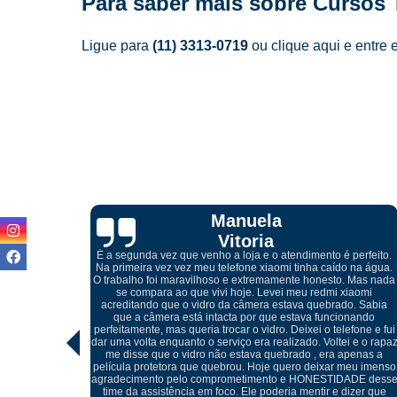
Para saber mais sobre Cursos 
Ligue para
(11) 3313-0719
ou
clique aqui
e entre 
Cibelle
Marques
perfeito.
 na água.
 Mas nada
iaomi
Atendimento excelente, desde do meu primeiro contato pelo
. Sabia
whatsapp com o Igor, onde me orientou referente a troca da tel
nando
quebrada do meu celular, ótimos profissionais e o melhor, não
fone e fui
foi preciso trocar o display, conseguiu retirar o vidro sem
 e o rapaz
danificar a peça e realizar somente a troca do mesmo, muito
penas a
cuidadosos e atenciosos, meu celular ficou perfeito.
eu imenso
ADE desse
izer que