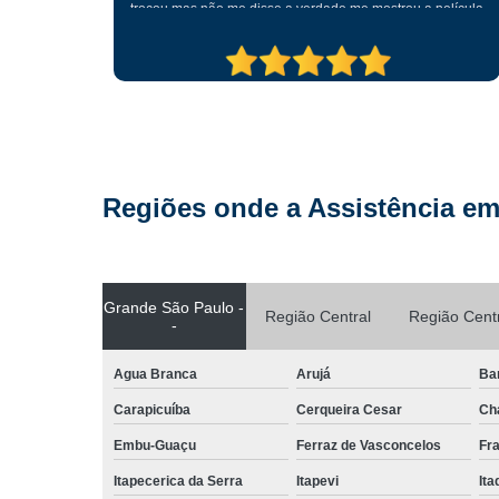
elícula
tratando
ma outra.
pre.
Regiões onde a Assistência em
Grande São Paulo -
Região Central
Região Cent
-
Agua Branca
Arujá
Ba
Carapicuíba
Cerqueira Cesar
Ch
Embu-Guaçu
Ferraz de Vasconcelos
Fr
Itapecerica da Serra
Itapevi
It