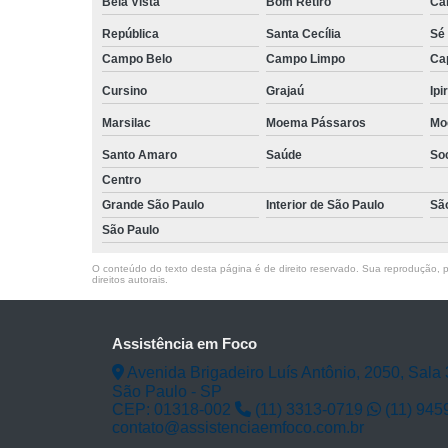
Bela Vista
Bom Retiro
Ca
República
Santa Cecília
Sé
Campo Belo
Campo Limpo
Ca
Cursino
Grajaú
Ipi
Marsilac
Moema Pássaros
Mo
Santo Amaro
Saúde
So
Centro
Grande São Paulo
Interior de São Paulo
Sã
São Paulo
O conteúdo do texto desta página é de direito reservado. Sua reprodução, pa
direitos autorais
.
Assistência em Foco
Avenida Brigadeiro Luís Antônio, 2050, Sala 
São Paulo - SP
CEP: 01318-002
(11) 3313-0719
(11) 945
contato@assistenciaemfoco.com.br