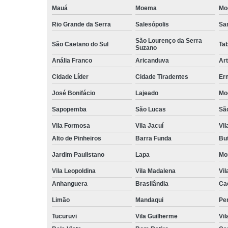
Mauá
Moema
Mo
Rio Grande da Serra
Salesópolis
San
São Lourenço da Serra
São Caetano do Sul
Ta
Suzano
Anália Franco
Aricanduva
Art
Cidade Líder
Cidade Tiradentes
Er
José Bonifácio
Lajeado
Mo
Sapopemba
São Lucas
Sã
Vila Formosa
Vila Jacuí
Vil
Alto de Pinheiros
Barra Funda
Bu
Jardim Paulistano
Lapa
Mo
Vila Leopoldina
Vila Madalena
Vil
Anhanguera
Brasilândia
Ca
Limão
Mandaqui
Pe
Tucuruvi
Vila Guilherme
Vil