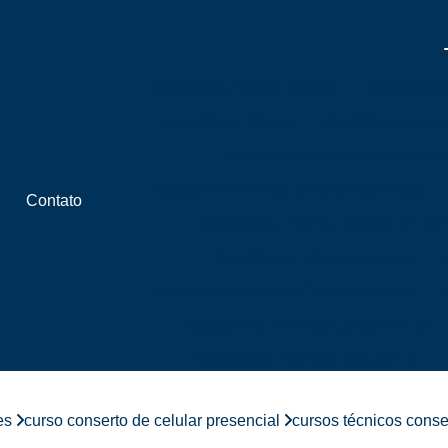
Assistência Celular Iphone
Assistênci
Assistência Iphone
Assistência para
Assistência Técnica em Iphon
Assistência Técnica Iphone Autorizada
Contato
Assistência Técnica Iphone em SP
Assistência Técnica Celular
Assistência Técnica Celular Delivery
Assistência Técnica Celular em SP
Assistência Técnica Celular Lg
Assistência Técnica Celular Próximo 
es
curso conserto de celular presencial
cursos técnicos conse
Assistência Técnica de Celular Próximo a 