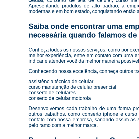
celular, conserto de tela de celular, curso man
Apresentando produtos de alto padrão, a empre
modernas e em bom estado, conquistando então a
Saiba onde encontrar uma emp
necessária quando falamos de a
Conheça todos os nossos serviços, como por exempl
melhor experiência, entre em contato com uma em
indicar e atender você da melhor maneira possível
Conhecendo nossa excelência, conheça outros tr
assistência técnica de celular
curso manutenção de celular presencial
conserto de celulares
conserto de celular motorola
Desenvolvemos cada trabalho de uma forma profi
outros trabalhos, como conserto iphone e curso
contato com nossa empresa, sanando assim as su
pelo ramo com a melhor marca.