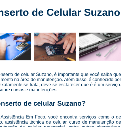
Conserto de Celular
Conserto de Celular 
serto de Celular Suzano
Conserto de Celular em SP
Conserto de Celular Mais Próxim
Conserto de Celular Perto de Mi
Conserto de Tela de Celular
Conser
Conserto de Tela de Iphone
Consert
Conserto Iphone em São Paulo
Conserto 
Conserto Tela Iphone
Conserto Te
onserto de celular Suzano, é importante que você saiba que
cimento na área de manutenção. Além disso, é conhecido por
Conserto Tela Iphone X
Conserto Trase
xatamente se trata, deve-se esclarecer que é é um serviço.
 sobre cursos e manutenções.
Curso Completo Manutenção e 
Curso Conserto e Manutenção de Cel
nserto de celular Suzano?
Curso de Conserto de Celular em São Pau
 Assistência Em Foco, você encontra serviços como o de
Curso de Conserto de Celular Presencial
, assistência técnica de celular, curso de manutenção de