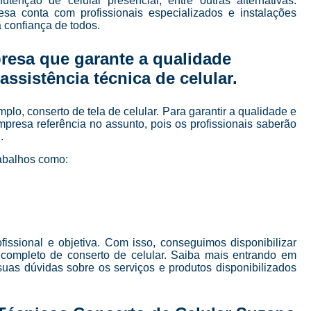
utenção de celular presencial, entre outras alternativas.
Curso de Manutenção e Conserto de Celular
sa conta com profissionais especializados e instalações
 confiança de todos.
Curso para Conserto de Celular
Curso Completo Manutenção e Conserto de
resa que garante a qualidade
ssistência técnica de celular.
Curso de Manutenção de Celular em São Pau
Curso de Manutenção de Celular Online
o, conserto de tela de celular. Para garantir a qualidade e
Curso de Manutenção em Celular
C
presa referência no assunto, pois os profissionais saberão
.
Curso Manutenção em Celular
abalhos como:
Curso Técnico de Manutenção de Celular
Curso Completo de 
Curso Completo de Manutenção e Conserto d
Curso Conserto de Celular Presencial
ssional e objetiva. Com isso, conseguimos disponibilizar
 completo de conserto de celular. Saiba mais entrando em
Curso Online Conserto de Celular
as dúvidas sobre os serviços e produtos disponibilizados
Curso Presencial Conserto de Celular