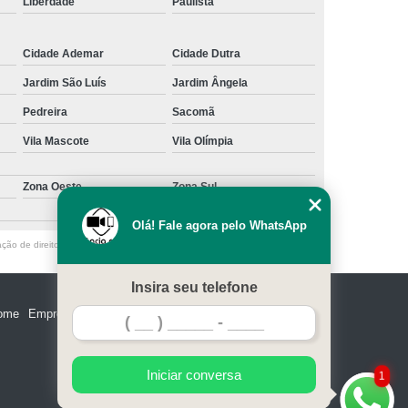
Liberdade
Paulista
Cidade Ademar
Cidade Dutra
Jardim São Luís
Jardim Ângela
Pedreira
Sacomã
Vila Mascote
Vila Olímpia
Zona Oeste
Zona Sul
Olá! Fale agora pelo WhatsApp
ação de direito autoral – artigo 184 do Código Penal –
Lei 9610/98 - Lei de
Insira seu telefone
ome
Empresa
Missão
Serviços
Contato
Mapa do site
Iniciar conversa
1