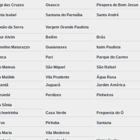
gi das Cruzes
Osasco
Pirapora do Bom Jesus
Reparo de Placa de Celular
Reparo 
ta Isabel
Santana do Parnaíba
Santo André
Reparo em Placa de Celular
Reparo Tela Ce
boão da Serra
Vargem Grande Paulista
Troca de Tela Celular Samsung
Troca de
ur Alvim
Belém
Brás
Troca de Tela em São Paulo
Troca
melino Matarazzo
Guaianases
Itaim Paulista
Troca de Tela Motorola
Troca de 
oca
Pari
Parque do Carmo
Troca Te
o Mateus
São Miguel
São Rafael
a Matilde
Vila Prudente
Água Rasa
tantã
Jaguará
Jardim América
rumbi
Perdizes
Pinheiros
a Sônia
choeirinha
Casa Verde
Freguesia do Ó
rus
Pirituba
Santana
a Maria
Vila Medeiros