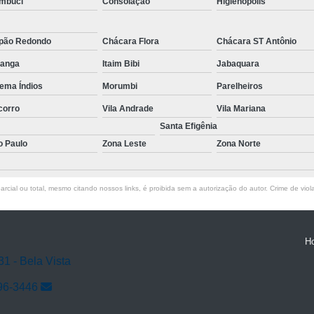
mbuci
Consolação
Higienópolis
pão Redondo
Chácara Flora
Chácara ST Antônio
ranga
Itaim Bibi
Jabaquara
ema Índios
Morumbi
Parelheiros
corro
Vila Andrade
Vila Mariana
Santa Efigênia
o Paulo
Zona Leste
Zona Norte
rcial ou total, mesmo citando nossos links, é proibida sem a autorização do autor. Crime de viol
H
31 - Bela Vista
96-3446