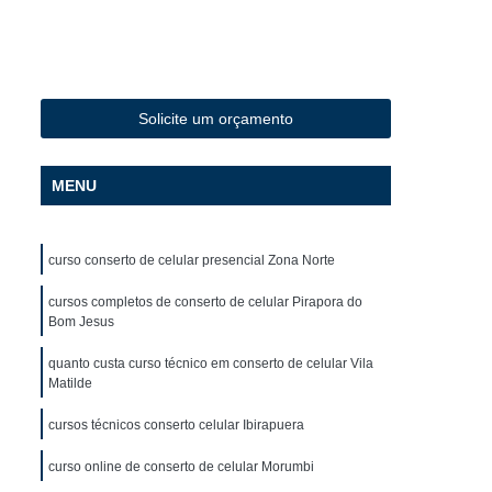
Delivery
Conserto de Celular em São Paulo
Conserto de Celular Iphone
o
Conserto de Celular Motorola
Solicite um orçamento
m
Conserto de Celular Samsung
to Tela Celular
Conserto de Iphone
MENU
o Face Id Iphone X
Conserto Iphone
Iphone em SP
Conserto Microfone Iphone 7
curso conserto de celular presencial Zona Norte
la Iphone 6
Conserto Tela Iphone 7
cursos completos de conserto de celular Pirapora do
ira Iphone 8
Conserto de Celular Curso
Bom Jesus
Conserto de Celular Versão 4.0
quanto custa curso técnico em conserto de celular Vila
Matilde
ular
Curso de Conserto de Celular
lo
Curso de Conserto de Celular em SP
cursos técnicos conserto celular Ibirapuera
Curso de Conserto e Manutenção de Celular
curso online de conserto de celular Morumbi