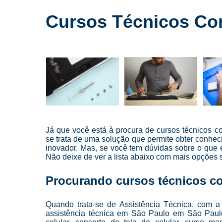
Cursos para
conserto de
Cursos Técnicos Con
celulares
Cursos para
manutenção
de celular
Cursos para
manutenção
de celulares
Loja de
conserto de
celulares
Já que você está à procura de cursos técnicos c
se trata de uma solução que permite obter conhe
Manutenção
inovador. Mas, se você tem dúvidas sobre o que e
de celulares
Não deixe de ver a lista abaixo com mais opções
Reparo de
celulares
Procurando cursos técnicos co
Troca de
telas
Quando trata-se de Assistência Técnica, com a
assistência técnica em São Paulo em São Paulo