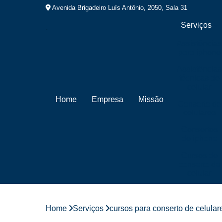
Avenida Brigadeiro Luís Antônio, 2050, Sala 31
Serviços
Assistências
para iphone
Assistências
técnicas de
celular
Home
Empresa
Missão
Conserto de
celulares
Consertos
de iphone
Cursos de
conserto de
celular
Cursos de
manutenção
de celular
Home
Serviços
cursos para conserto de celular