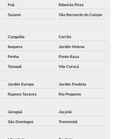
Poá
Ribeirão Pires
de Tela de Celular
Reparo em Celular
Suzano
São Bernardo do Campo
lular
Troca de Tela
Troca de Tela Celular
 Tela de Celular
Troca de Tela do Celular
Cangaíba
Carrão
 de Tela em SP
Troca de Tela Iphone
Itaquera
Jardim Helena
Tela Samsung
Troca de Tela Xiaomi
Penha
Ponte Rasa
la Celular
Tatuapé
Vila Curuçá
Jardim Europa
Jardim Paulista
Raposo Tavares
Rio Pequeno
Jaraguá
Jaçanã
São Domingos
Tremembé