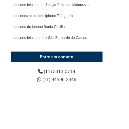
Curso Manutenção e Conserto de Celular
conserto tela iphone 7 orçar Ermelino Matarazzo
Curso Técnico de Conserto de Celular
consertos microfone iphone 7 Jaguará
 Celular
Curso de Manutenção de Celular
conserto de iphone Santa Cecília
lo
Curso de Manutenção de Celular em SP
conserto tela iphone x São Bernardo do Campo
Curso de Manutenção de Celular Presencial
urso Manutenção de Celular Presencial
Entre em contato
Curso para Manutenção de Celular
Curso Técnico Manutenção de Celular
(11) 3313-0719
(11) 94596-3446
Conserto de Celular
e Celular
Curso Conserto de Celular Online
Curso de Conserto de Tela de Celular
Curso Online de Conserto de Celular
Curso Presencial de Conserto de Celular