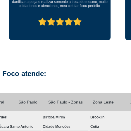
Reparo de Placa de Celular
Reparo 
Reparo em Placa de Celular
Reparo Tela Ce
Troca de Tela Celular Samsung
Troca de
Troca de Tela em São Paulo
Troca
Troca de Tela Motorola
Troca de 
Troca Te
 Foco atende:
ral
São Paulo
São Paulo - Zonas
Zona Leste
rueri
Biritiba Mirim
Brooklin
ácara Santo Antonio
Cidade Monções
Cotia