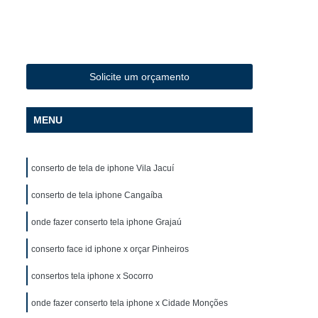
Delivery
Conserto de Celular em São Paulo
Conserto de Celular Iphone
o
Conserto de Celular Motorola
Solicite um orçamento
m
Conserto de Celular Samsung
to Tela Celular
Conserto de Iphone
MENU
o Face Id Iphone X
Conserto Iphone
Iphone em SP
Conserto Microfone Iphone 7
conserto de tela de iphone Vila Jacuí
la Iphone 6
Conserto Tela Iphone 7
conserto de tela iphone Cangaíba
ira Iphone 8
Conserto de Celular Curso
onde fazer conserto tela iphone Grajaú
Conserto de Celular Versão 4.0
conserto face id iphone x orçar Pinheiros
ular
Curso de Conserto de Celular
lo
Curso de Conserto de Celular em SP
consertos tela iphone x Socorro
Curso de Conserto e Manutenção de Celular
onde fazer conserto tela iphone x Cidade Monções