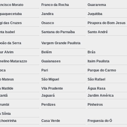
ancisco Morato
Franco da Rocha
Guararema
aquaquecetuba
Jandira
Juquitiba
gi das Cruzes
Osasco
Pirapora do Bom Jesus
ta Isabel
Santana do Parnaíba
Santo André
boão da Serra
Vargem Grande Paulista
ur Alvim
Belém
Brás
melino Matarazzo
Guaianases
Itaim Paulista
oca
Pari
Parque do Carmo
o Mateus
São Miguel
São Rafael
a Matilde
Vila Prudente
Água Rasa
tantã
Jaguará
Jardim América
rumbi
Perdizes
Pinheiros
a Sônia
choeirinha
Casa Verde
Freguesia do Ó