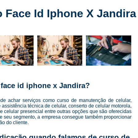
Conserto de Celular
Conserto de Celular 
 Face Id Iphone X Jandira
Conserto de Celular em SP
Conserto de Celular Mais Próxim
Conserto de Celular Perto de Mi
Conserto de Tela de Celular
Conser
Conserto de Tela de Iphone
Consert
Conserto Iphone em São Paulo
Conserto 
Conserto Tela Iphone
Conserto Te
face id iphone x Jandira?
Conserto Tela Iphone X
Conserto Trase
Curso Completo Manutenção e 
e achar serviços como curso de manutenção de celular,
ssistência técnica de celular, conserto de celular motorola,
Curso Conserto e Manutenção de Cel
e celular presencial entre outras opções que são oferecidas
 de seu segmento, a empresa consegue também proporcionar
Curso de Conserto de Celular em São Pau
o do cliente.
Curso de Conserto de Celular Presencial
edicação quando falamos de curso de