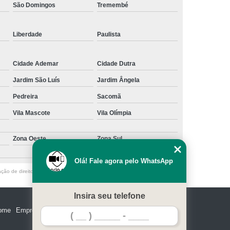
São Domingos
Tremembé
Liberdade
Paulista
Cidade Ademar
Cidade Dutra
Jardim São Luís
Jardim Ângela
Pedreira
Sacomã
Vila Mascote
Vila Olímpia
Zona Oeste
Zona Sul
Olá! Fale agora pelo WhatsApp
ação de direito autoral – artigo 184 do Código Penal –
Lei 9610/98 - Lei de
Insira seu telefone
ome
Empresa
Missão
Serviços
Contato
Mapa do site