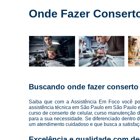
Cursos para
conserto de
Onde Fazer Conserto
celulares
Cursos para
manutenção
de celular
Cursos para
manutenção
de celulares
Loja de
conserto de
celulares
Buscando onde fazer conserto 
Manutenção
de celulares
Saiba que com a Assistência Em Foco você pod
Reparo de
assistência técnica em São Paulo em São Paulo e a
celulares
curso de conserto de celular, curso manutenção d
para a sua necessidade. Se diferenciado dentro
Troca de
um atendimento cuidadoso e que busca a satisfaçã
telas
Excelência e qualidade com d