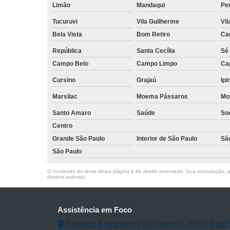
Limão
Mandaqui
Pe
Tucuruvi
Vila Guilherme
Vil
Bela Vista
Bom Retiro
Ca
República
Santa Cecília
Sé
Campo Belo
Campo Limpo
Ca
Cursino
Grajaú
Ipi
Marsilac
Moema Pássaros
Mo
Santo Amaro
Saúde
So
Centro
Grande São Paulo
Interior de São Paulo
Sã
São Paulo
O conteúdo do texto desta página é de direito reservado. Sua reprodução, pa
direitos autorais
.
Assistência em Foco
Avenida Brigadeiro Luís Antônio, 2050, Sala 