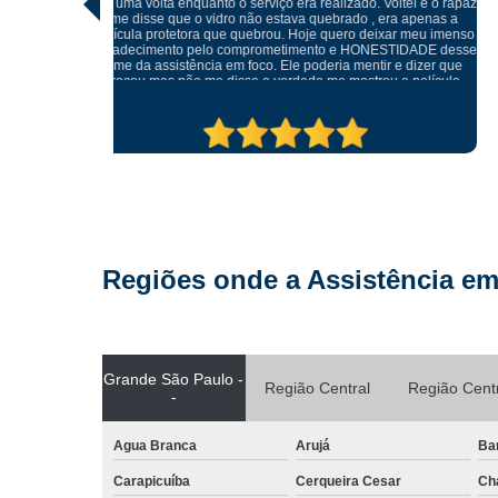
 e o rapaz
danificar a peça e realizar somente a troca do mesmo, muito
penas a
cuidadosos e atenciosos, meu celular ficou perfeito.
eu imenso
ADE desse
izer que
elícula
tratando
ma outra.
pre.
Regiões onde a Assistência em
Grande São Paulo -
Região Central
Região Cent
-
Agua Branca
Arujá
Ba
Carapicuíba
Cerqueira Cesar
Ch