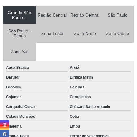
Grande São
Região Central
Região Central
São Paulo
Paulo --
São Paulo -
Zona Leste
Zona Norte
Zona Oeste
Zonas
Zona Sul
Agua Branca
Arujá
Barueri
Biritiba Mirim
Brooklin
Caieiras
Cajamar
Carapicuíba
Cerqueira Cesar
Chácara Santo Antonio
Cidade Monções
Cotia
Diadema
Embu
Embu-Guaçu
Ferraz de Vasconcelos