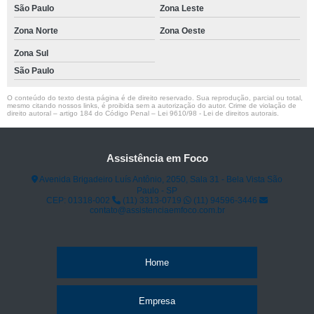
São Paulo
Zona Leste
Zona Norte
Zona Oeste
Zona Sul
São Paulo
O conteúdo do texto desta página é de direito reservado. Sua reprodução, parcial ou total,
mesmo citando nossos links, é proibida sem a autorização do autor. Crime de violação de
direito autoral – artigo 184 do Código Penal –
Lei 9610/98 - Lei de direitos autorais
.
Assistência em Foco
Avenida Brigadeiro Luís Antônio, 2050, Sala 31 - Bela Vista São
Paulo - SP
CEP: 01318-002
(11) 3313-0719
(11) 94596-3446
contato@assistenciaemfoco.com.br
Home
Empresa