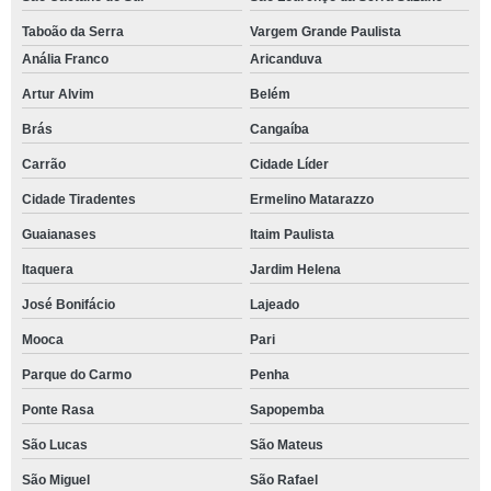
Taboão da Serra
Vargem Grande Paulista
Anália Franco
Aricanduva
Artur Alvim
Belém
Brás
Cangaíba
Carrão
Cidade Líder
Cidade Tiradentes
Ermelino Matarazzo
Guaianases
Itaim Paulista
Itaquera
Jardim Helena
José Bonifácio
Lajeado
Mooca
Pari
Parque do Carmo
Penha
Ponte Rasa
Sapopemba
São Lucas
São Mateus
São Miguel
São Rafael