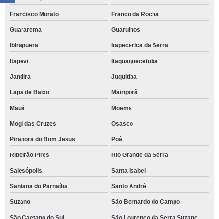
Francisco Morato
Franco da Rocha
Guararema
Guarulhos
Ibirapuera
Itapecerica da Serra
Itapevi
Itaquaquecetuba
Jandira
Juquitiba
Lapa de Baixo
Mairiporã
Mauá
Moema
Mogi das Cruzes
Osasco
Pirapora do Bom Jesus
Poá
Ribeirão Pires
Rio Grande da Serra
Salesópolis
Santa Isabel
Santana do Parnaíba
Santo André
Suzano
São Bernardo do Campo
São Caetano do Sul
São Lourenço da Serra Suzano