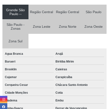
Grande São
Região Central
Região Central
São Paulo
Paulo --
São Paulo -
Zona Leste
Zona Norte
Zona Oeste
Zonas
Zona Sul
Agua Branca
Arujá
Barueri
Biritiba Mirim
Brooklin
Caieiras
Cajamar
Carapicuíba
Cerqueira Cesar
Chácara Santo Antonio
Cidade Monções
Cotia
Diadema
Embu
Embu-Guaçu
Ferraz de Vasconcelos