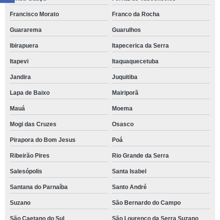
Francisco Morato
Franco da Rocha
Guararema
Guarulhos
Ibirapuera
Itapecerica da Serra
Itapevi
Itaquaquecetuba
Jandira
Juquitiba
Lapa de Baixo
Mairiporã
Mauá
Moema
Mogi das Cruzes
Osasco
Pirapora do Bom Jesus
Poá
Ribeirão Pires
Rio Grande da Serra
Salesópolis
Santa Isabel
Santana do Parnaíba
Santo André
Suzano
São Bernardo do Campo
São Caetano do Sul
São Lourenço da Serra Suzano