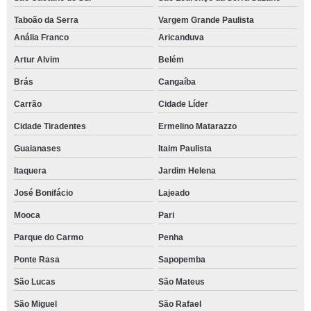
Taboão da Serra
Vargem Grande Paulista
Anália Franco
Aricanduva
Artur Alvim
Belém
Brás
Cangaíba
Carrão
Cidade Líder
Cidade Tiradentes
Ermelino Matarazzo
Guaianases
Itaim Paulista
Itaquera
Jardim Helena
José Bonifácio
Lajeado
Mooca
Pari
Parque do Carmo
Penha
Ponte Rasa
Sapopemba
São Lucas
São Mateus
São Miguel
São Rafael