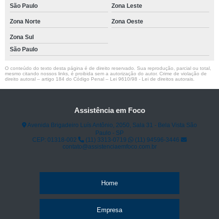
São Paulo
Zona Leste
Zona Norte
Zona Oeste
Zona Sul
São Paulo
O conteúdo do texto desta página é de direito reservado. Sua reprodução, parcial ou total,
mesmo citando nossos links, é proibida sem a autorização do autor. Crime de violação de
direito autoral – artigo 184 do Código Penal –
Lei 9610/98 - Lei de direitos autorais
.
Assistência em Foco
Avenida Brigadeiro Luís Antônio, 2050, Sala 31 - Bela Vista São
Paulo - SP
CEP: 01318-002
(11) 3313-0719
(11) 94596-3446
contato@assistenciaemfoco.com.br
Home
Empresa