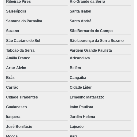
Ribeirão Pires
Rio Grande da Serra
Salesópolis
Santa Isabel
Santana do Parnaíba
Santo André
Suzano
São Bernardo do Campo
São Caetano do Sul
São Lourenço da Serra Suzano
Taboão da Serra
Vargem Grande Paulista
Anália Franco
Aricanduva
Artur Alvim
Belém
Brás
Cangaíba
Carrão
Cidade Líder
Cidade Tiradentes
Ermelino Matarazzo
Guaianases
Itaim Paulista
Itaquera
Jardim Helena
José Bonifácio
Lajeado
Mooca
Pari