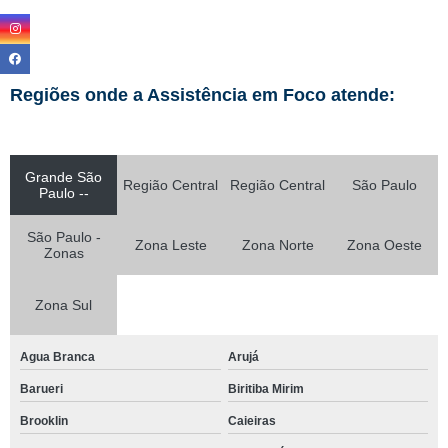
Regiões onde a Assistência em Foco atende:
Grande São
Região Central
Região Central
São Paulo
Paulo --
São Paulo -
Zona Leste
Zona Norte
Zona Oeste
Zonas
Zona Sul
Agua Branca
Arujá
Barueri
Biritiba Mirim
Brooklin
Caieiras