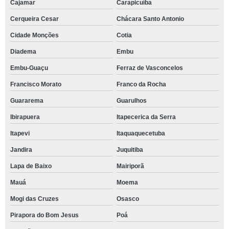
Cajamar
Carapicuíba
Cerqueira Cesar
Chácara Santo Antonio
Cidade Monções
Cotia
Diadema
Embu
Embu-Guaçu
Ferraz de Vasconcelos
Francisco Morato
Franco da Rocha
Guararema
Guarulhos
Ibirapuera
Itapecerica da Serra
Itapevi
Itaquaquecetuba
Jandira
Juquitiba
Lapa de Baixo
Mairiporã
Mauá
Moema
Mogi das Cruzes
Osasco
Pirapora do Bom Jesus
Poá