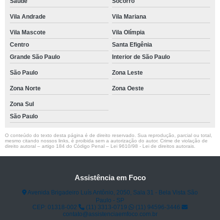
Saúde
Socorro
Vila Andrade
Vila Mariana
Vila Mascote
Vila Olímpia
Centro
Santa Efigênia
Grande São Paulo
Interior de São Paulo
São Paulo
Zona Leste
Zona Norte
Zona Oeste
Zona Sul
São Paulo
O conteúdo do texto desta página é de direito reservado. Sua reprodução, parcial ou total,
mesmo citando nossos links, é proibida sem a autorização do autor. Crime de violação de
direito autoral – artigo 184 do Código Penal –
Lei 9610/98 - Lei de direitos autorais
.
Assistência em Foco
Avenida Brigadeiro Luís Antônio, 2050, Sala 31 - Bela Vista São
Paulo - SP
CEP: 01318-002
(11) 3313-0719
(11) 94596-3446
contato@assistenciaemfoco.com.br