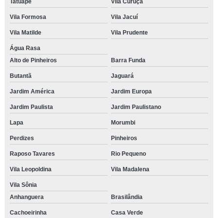
Tatuapé
Vila Curuçá
Vila Formosa
Vila Jacuí
Vila Matilde
Vila Prudente
Água Rasa
Alto de Pinheiros
Barra Funda
Butantã
Jaguará
Jardim América
Jardim Europa
Jardim Paulista
Jardim Paulistano
Lapa
Morumbi
Perdizes
Pinheiros
Raposo Tavares
Rio Pequeno
Vila Leopoldina
Vila Madalena
Vila Sônia
Anhanguera
Brasilândia
Cachoeirinha
Casa Verde