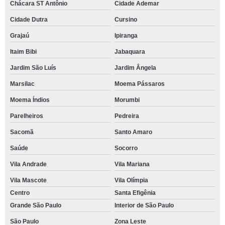
Chácara ST Antônio
Cidade Ademar
Cidade Dutra
Cursino
Grajaú
Ipiranga
Itaim Bibi
Jabaquara
Jardim São Luís
Jardim Ângela
Marsilac
Moema Pássaros
Moema Índios
Morumbi
Parelheiros
Pedreira
Sacomã
Santo Amaro
Saúde
Socorro
Vila Andrade
Vila Mariana
Vila Mascote
Vila Olímpia
Centro
Santa Efigênia
Grande São Paulo
Interior de São Paulo
São Paulo
Zona Leste