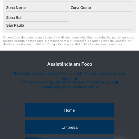
Zona Norte
Zona Oeste
Zona Sul
São Paulo
O conteúdo do texto desta página é de direito reservado. Sua reprodução, parcial ou total,
mesmo citando nossos links, é proibida sem a autorização do autor. Crime de violação de
direito autoral – artigo 184 do Código Penal –
Lei 9610/98 - Lei de direitos autorais
.
Assistência em Foco
Avenida Brigadeiro Luís Antônio, 2050, Sala 31 - Bela Vista São
Paulo - SP
CEP: 01318-002
(11) 3313-0719
(11) 94596-3446
contato@assistenciaemfoco.com.br
Home
Empresa