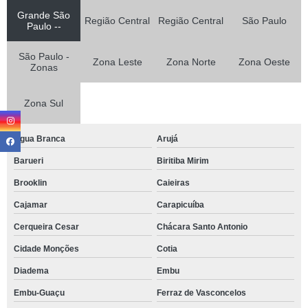
Grande São
Região Central
Região Central
São Paulo
Paulo --
São Paulo -
Zona Leste
Zona Norte
Zona Oeste
Zonas
Zona Sul
Agua Branca
Arujá
Barueri
Biritiba Mirim
Brooklin
Caieiras
Cajamar
Carapicuíba
Cerqueira Cesar
Chácara Santo Antonio
Cidade Monções
Cotia
Diadema
Embu
Embu-Guaçu
Ferraz de Vasconcelos