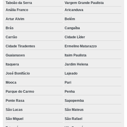
Taboão da Serra
Vargem Grande Paulista
Anália Franco
Aricanduva
Artur Alvim
Belém
Brás
Cangaíba
Carrão
Cidade Líder
Cidade Tiradentes
Ermelino Matarazzo
Guaianases
Itaim Paulista
Itaquera
Jardim Helena
José Bonifácio
Lajeado
Mooca
Pari
Parque do Carmo
Penha
Ponte Rasa
Sapopemba
São Lucas
São Mateus
São Miguel
São Rafael