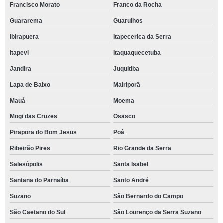
Francisco Morato
Franco da Rocha
Guararema
Guarulhos
Ibirapuera
Itapecerica da Serra
Itapevi
Itaquaquecetuba
Jandira
Juquitiba
Lapa de Baixo
Mairiporã
Mauá
Moema
Mogi das Cruzes
Osasco
Pirapora do Bom Jesus
Poá
Ribeirão Pires
Rio Grande da Serra
Salesópolis
Santa Isabel
Santana do Parnaíba
Santo André
Suzano
São Bernardo do Campo
São Caetano do Sul
São Lourenço da Serra Suzano