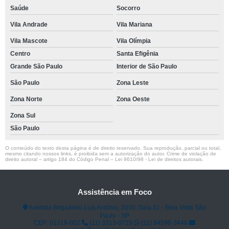
Saúde
Socorro
Vila Andrade
Vila Mariana
Vila Mascote
Vila Olímpia
Centro
Santa Efigênia
Grande São Paulo
Interior de São Paulo
São Paulo
Zona Leste
Zona Norte
Zona Oeste
Zona Sul
São Paulo
O conteúdo do texto desta página é de direito reservado. Sua reprodução, parcial ou total,
mesmo citando nossos links, é proibida sem a autorização do autor. Crime de violação de
direito autoral – artigo 184 do Código Penal –
Lei 9610/98 - Lei de direitos autorais
.
Assistência em Foco
Avenida Brigadeiro Luís Antônio, 2050, Sala 31 - Bela Vista São
Paulo - SP
CEP: 01318-002
(11) 3313-0719
(11) 94596-3446