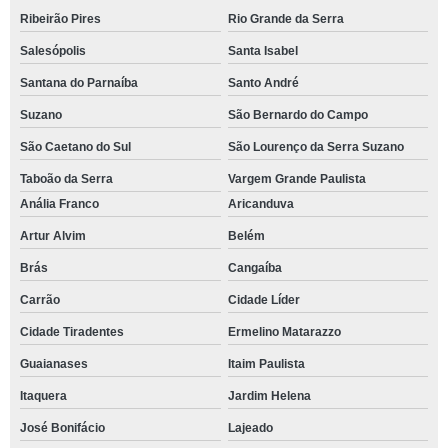
Ribeirão Pires
Rio Grande da Serra
Salesópolis
Santa Isabel
Santana do Parnaíba
Santo André
Suzano
São Bernardo do Campo
São Caetano do Sul
São Lourenço da Serra Suzano
Taboão da Serra
Vargem Grande Paulista
Anália Franco
Aricanduva
Artur Alvim
Belém
Brás
Cangaíba
Carrão
Cidade Líder
Cidade Tiradentes
Ermelino Matarazzo
Guaianases
Itaim Paulista
Itaquera
Jardim Helena
José Bonifácio
Lajeado