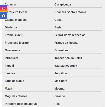
Cajamar
Carapicuíba
Cerqueira Cesar
Chácara Santo Antonio
Cidade Monções
Cotia
Diadema
Embu
Embu-Guaçu
Ferraz de Vasconcelos
Francisco Morato
Franco da Rocha
Guararema
Guarulhos
Ibirapuera
Itapecerica da Serra
Itapevi
Itaquaquecetuba
Jandira
Juquitiba
Lapa de Baixo
Mairiporã
Mauá
Moema
Mogi das Cruzes
Osasco
Pirapora do Bom Jesus
Poá