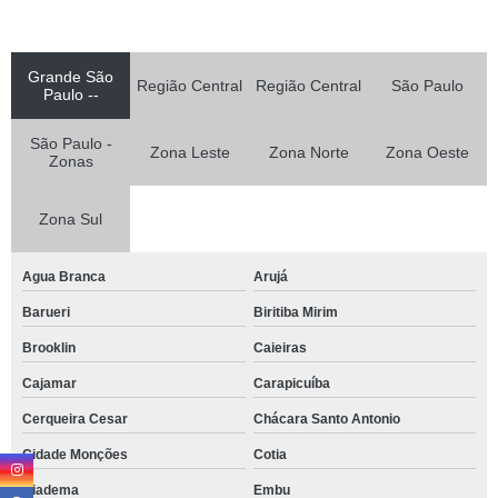
Grande São
Região Central
Região Central
São Paulo
Paulo --
São Paulo -
Zona Leste
Zona Norte
Zona Oeste
Zonas
Zona Sul
Agua Branca
Arujá
Barueri
Biritiba Mirim
Brooklin
Caieiras
Cajamar
Carapicuíba
Cerqueira Cesar
Chácara Santo Antonio
Cidade Monções
Cotia
Diadema
Embu