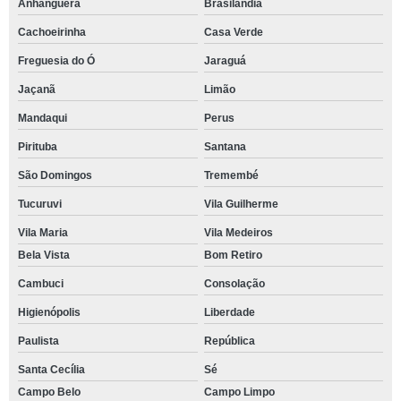
Anhanguera
Brasilândia
Cachoeirinha
Casa Verde
Freguesia do Ó
Jaraguá
Jaçanã
Limão
Mandaqui
Perus
Pirituba
Santana
São Domingos
Tremembé
Tucuruvi
Vila Guilherme
Vila Maria
Vila Medeiros
Bela Vista
Bom Retiro
Cambuci
Consolação
Higienópolis
Liberdade
Paulista
República
Santa Cecília
Sé
Campo Belo
Campo Limpo