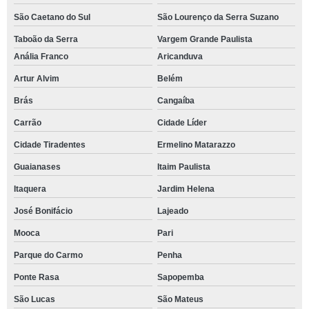
São Caetano do Sul
São Lourenço da Serra Suzano
Taboão da Serra
Vargem Grande Paulista
Anália Franco
Aricanduva
Artur Alvim
Belém
Brás
Cangaíba
Carrão
Cidade Líder
Cidade Tiradentes
Ermelino Matarazzo
Guaianases
Itaim Paulista
Itaquera
Jardim Helena
José Bonifácio
Lajeado
Mooca
Pari
Parque do Carmo
Penha
Ponte Rasa
Sapopemba
São Lucas
São Mateus