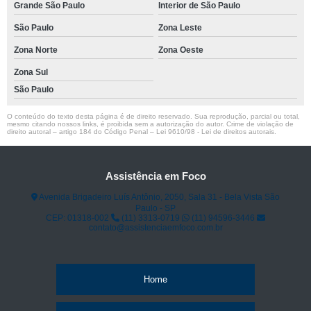
Grande São Paulo
Interior de São Paulo
São Paulo
Zona Leste
Zona Norte
Zona Oeste
Zona Sul
São Paulo
O conteúdo do texto desta página é de direito reservado. Sua reprodução, parcial ou total,
mesmo citando nossos links, é proibida sem a autorização do autor. Crime de violação de
direito autoral – artigo 184 do Código Penal –
Lei 9610/98 - Lei de direitos autorais
.
Assistência em Foco
Avenida Brigadeiro Luís Antônio, 2050, Sala 31 - Bela Vista São
Paulo - SP
CEP: 01318-002
(11) 3313-0719
(11) 94596-3446
contato@assistenciaemfoco.com.br
Home