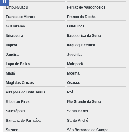
Embu-Guaçu
Ferraz de Vasconcelos
Francisco Morato
Franco da Rocha
Guararema
Guarulhos
Ibirapuera
Itapecerica da Serra
Itapevi
Itaquaquecetuba
Jandira
Juquitiba
Lapa de Baixo
Mairiporã
Mauá
Moema
Mogi das Cruzes
Osasco
Pirapora do Bom Jesus
Poá
Ribeirão Pires
Rio Grande da Serra
Salesópolis
Santa Isabel
Santana do Parnaíba
Santo André
Suzano
São Bernardo do Campo